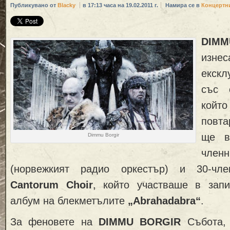
Публикувано от
Blacky
в 17:13 часа на 19.02.2011 г.
Намира се в
Концертн
DIM
изне
екск
със 
койт
повта
ще в
Dimmu Borgir
чл
(норвежкият радио оркестър) и 30-ч
Cantorum Choir
, който участваше в зап
албум на блекметълите
„Abrahadabra“
.
За феновете на
DIMMU
BORGIR
Събота,