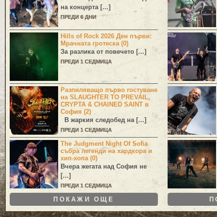
на концерта […]
ПРЕДИ 6 ДНИ
Hills of Rock 2026 Ден първи:
Мрачната гротеска (0)
За разлика от повечето […]
ПРЕДИ 1 СЕДМИЦА
Разпиляващо първо гостуване
на SLAUGHTER TO PREVAIL,
CRYPTA & CHAINED SAINT в
София (2)
В жаркия следобед на […]
ПРЕДИ 1 СЕДМИЦА
The Judgment Night Of Sofia
събра легенди на хардкора и
хип-хопа (0)
Вчера жегата над София не
[…]
ПРЕДИ 1 СЕДМИЦА
ПОКАЖИ ОЩЕ
П