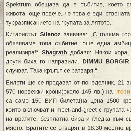
Spektrum обещава да е събитие, което 
живота, още повечe, че това е единствената
турразписанието на групата за лятото.
Китаристът
Silenoz
заявява: „С голяма гор
обявяваме това събитие, още една амби
реализира!“
Shagrath
добавя: Някои хора и
други биха го направили.
DIMMU BORGIR
случват. Така кръгът се затваря.“
Билети ще се продават от понеделник, 21-в
570 норвежки крони(около 145 лв.) на
този
са само 150 ВИП билета(на цена 1500 крон
които включват и meet-and-greet с групата 
на вратите, безплатна бира и гледка към с
място. Вратите се отварят в 18:30 местно в