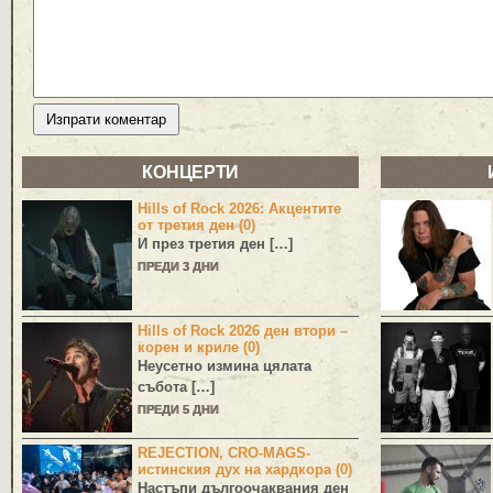
КОНЦЕРТИ
Hills of Rock 2026: Акцентите
от третия ден (0)
И през третия ден […]
ПРЕДИ 3 ДНИ
Hills of Rock 2026 ден втори –
корен и криле (0)
Неусетно измина цялата
събота […]
ПРЕДИ 5 ДНИ
REJECTION, CRO-MAGS-
истинския дух на хардкора (0)
Настъпи дългоочаквания ден