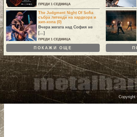
ПРЕДИ 1 СЕДМИЦА
The Judgment Night Of Sofia
събра легенди на хардкора и
хип-хопа (0)
Вчера жегата над София не
[…]
ПРЕДИ 1 СЕДМИЦА
ПОКАЖИ ОЩЕ
П
Copyright