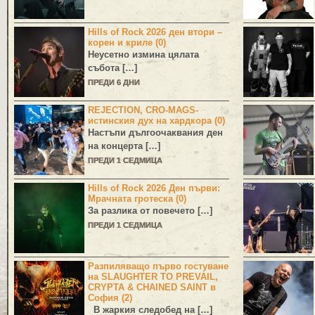
Hills of Rock 2026 ден втори –
корен и криле (0)
Неусетно измина цялата
събота […]
ПРЕДИ 6 ДНИ
REJECTION, CRO-MAGS-
истинския дух на хардкора (0)
Настъпи дългоочаквания ден
на концерта […]
ПРЕДИ 1 СЕДМИЦА
Hills of Rock 2026 Ден първи:
Мрачната гротеска (0)
За разлика от повечето […]
ПРЕДИ 1 СЕДМИЦА
Разпиляващо първо гостуване
на SLAUGHTER TO PREVAIL,
CRYPTA & CHAINED SAINT в
София (2)
В жаркия следобед на […]