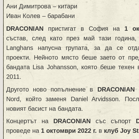
Ани Димитрова – китари
Иван Колев – барабани
DRACONIAN
пристигат в София на
1 о
състав, след като през май тази година, 
Langhans напусна групата, за да се от
проекти. Нейното място беше заето от пре
бандата Lisa Johansson, която беше техен
2011.
Другото ново попълнение в
DRACONIAN
е
Nord, който заменя Daniel Arvidsson. Пос
новият басист на бандата.
Концертът на
DRACONIAN
със съпорт
проведе на
1 октомври 2022 г.
в
клуб
Joy St