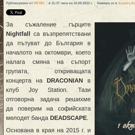
Публикувано от
REYAV
в 11:37 часа на 16.09.2022 г.
Намира се в
Акцент
,
К
За съжаление гърците
Nightfall
са възпрепятствани
да пътуват до България в
началото на октомври, което
налага смяна на съпорт
групата, откриващата
концерта на
DRACONIAN
в
клуб Joy Station. Тази
отговорна задача решихме
да поверим на софийската
мелодет банда
DEADSCAPE
.
Основана в края на 2015 г. и