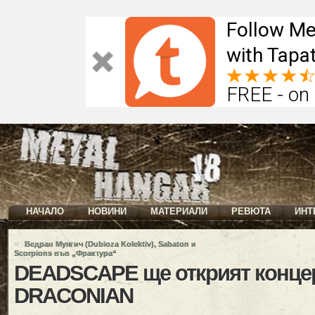
Follow Me
with Tapat
FREE - on
НАЧАЛО
НОВИНИ
МАТЕРИАЛИ
РЕВЮТА
ИНТ
«
Ведран Муягич (Dubioza Kolektiv), Sabaton и
Scorpions във „Фрактура“
DEADSCAPE ще открият концер
DRACONIAN