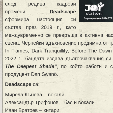
след редица кадрови
промени,
Deadscape
сформира настоящия си
състав през 2019 г., като
междувременно се превръща в активна час
сцена. Черпейки вдъхновение предимно от гр
In Flames, Dark Tranquillity, Before The Daw
2022 г., бандата издава дългоочаквания с
The Deepest Shade”
, по който работи и 
продуцент Dan Swanö.
Deadscape
са:
Мирела Кънева – вокали
Александър Трифонов – бас и вокали
Иван Братоев – китари