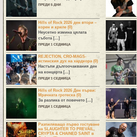
ПРЕДИ 5 ДНИ
Hills of Rock 2026 ден втори –
корен и криле (0)
Неусетно измина цялата
събота […]
ПРЕДИ 1 СЕДМИЦА
REJECTION, CRO-MAGS-
истинския дух на хардкора (0)
Настъпи дългоочаквания ден
на концерта […]
ПРЕДИ 1 СЕДМИЦА
Hills of Rock 2026 Ден първи:
Мрачната гротеска (0)
За разлика от повечето […]
ПРЕДИ 1 СЕДМИЦА
Разпиляващо първо гостуване
на SLAUGHTER TO PREVAIL,
CRYPTA & CHAINED SAINT в