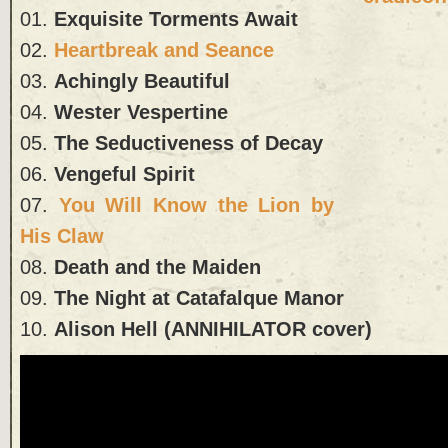
01.
Exquisite Torments Await
02.
Heartbreak and Seance
03.
Achingly Beautiful
04.
Wester Vespertine
05.
The Seductiveness of Decay
06.
Vengeful Spirit
07.
You Will Know the Lion by
His Claw
08.
Death and the Maiden
09.
The Night at Catafalque Manor
10.
Alison Hell (ANNIHILATOR cover)