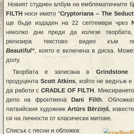
Новият студиен албум на емблематичните 
FILTH
носи името “
Cryptoriana – The Seduc
ще бъде издаден на 22 септември чрез
няколко дни преди да излезе творбата
релизира текстово видео към 
Beautiful“
, която е включена в диска. Може
долу.
Творбата е записана в
Grindstone 
продуцента
Scott Atkins
, който не веднъж е
да работи с
CRADLE OF FILTH
. Миксирането
дело на фронтмена
Dani Filth
. Обложка
латвийския художник
Artūrs Bērziņš
, извест
си на личности от класически митове.
Списък с песни и обложка: