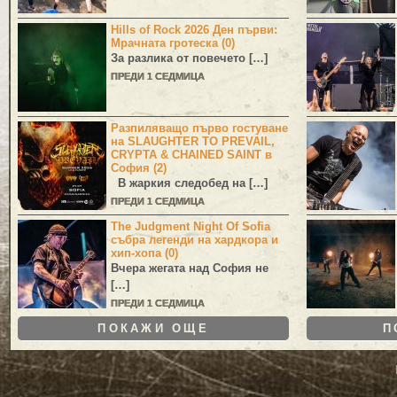
Hills of Rock 2026 Ден първи:
Мрачната гротеска (0)
За разлика от повечето […]
ПРЕДИ 1 СЕДМИЦА
Разпиляващо първо гостуване
на SLAUGHTER TO PREVAIL,
CRYPTA & CHAINED SAINT в
София (2)
В жаркия следобед на […]
ПРЕДИ 1 СЕДМИЦА
The Judgment Night Of Sofia
събра легенди на хардкора и
хип-хопа (0)
Вчера жегата над София не
[…]
ПРЕДИ 1 СЕДМИЦА
ПОКАЖИ ОЩЕ
П