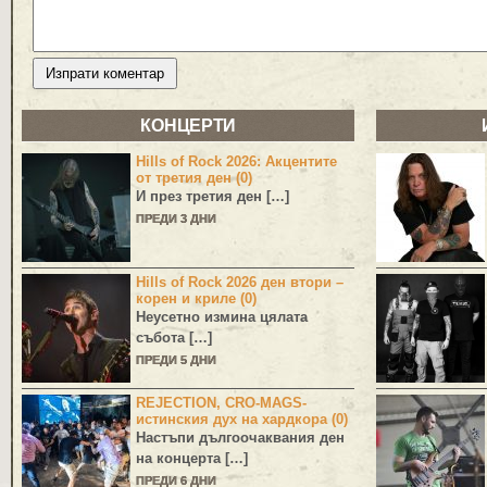
КОНЦЕРТИ
Hills of Rock 2026: Акцентите
от третия ден (0)
И през третия ден […]
ПРЕДИ 3 ДНИ
Hills of Rock 2026 ден втори –
корен и криле (0)
Неусетно измина цялата
събота […]
ПРЕДИ 5 ДНИ
REJECTION, CRO-MAGS-
истинския дух на хардкора (0)
Настъпи дългоочаквания ден
на концерта […]
ПРЕДИ 6 ДНИ