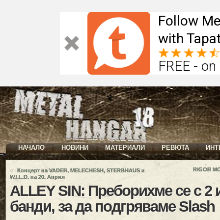
Follow Me
with Tapat
FREE - on
НАЧАЛО
НОВИНИ
МАТЕРИАЛИ
РЕВЮТА
ИНТ
«
RIGOR MO
Концерт на VADER, MELECHESH, STERBHAUS и
W.I.L.D. на 20. Април
ALLEY SIN: Преборихме се с 2
банди, зa да подгряваме Slash