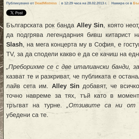
Публикувано от
DeadMistress
в 12:29 часа на 28.02.2013 г.
Намира се в
Бъ
Българската рок банда
Alley Sin
, която нео
да подгрява легендарния бивш китарист 
Slash
, на мега концерта му в София, е гост
TV, за да сподели какво е да се качиш на едн
„Преборихме се с две италиански банди, за
казват те и разкриват, че публиката е остан
лайв сета им.
Alley Sin
добавят, че всичко
точно навреме за тях, тъй като в момен
тръгват на турне.
„Отзивите са ни от 
убедени са те.