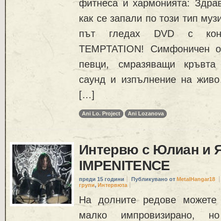
фитнеса и хармонията: Здрав
как се запали по този тип муз
път гледах DVD с кон
TEMPTATION! Симфоничен ор
певци, смразяващи кръвта 
саунд и изпълнение на жив
[…]
Ani Lo. Project
Ani Lozanova
Интервю с Юлиан и Я
IMPENITENCE
преди 15 години
Публикувано от
MetalHangar18
групи
,
Интервюта
На долните редове можете 
малко импровизирано, н