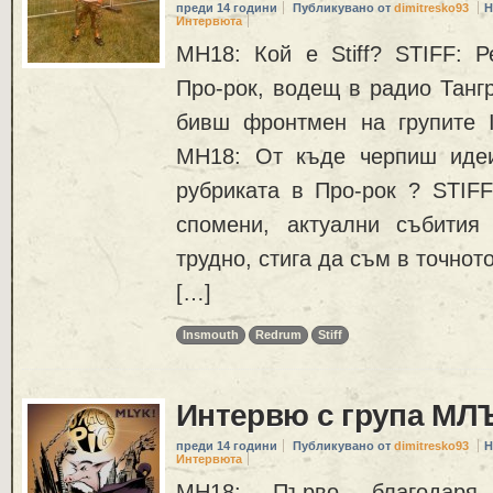
преди 14 години
Публикувано от
dimitresko93
Н
Интервюта
MH18: Кой е Stiff? STIFF: Р
Про-рок, водещ в радио Тангр
бивш фронтмен на групите 
MH18: От къде черпиш идеи
рубриката в Про-рок ? STIFF
спомени, актуални събития
трудно, стига да съм в точнот
[…]
Insmouth
Redrum
Stiff
Интервю с група МЛ
преди 14 години
Публикувано от
dimitresko93
Н
Интервюта
MH18: Първо благодаря