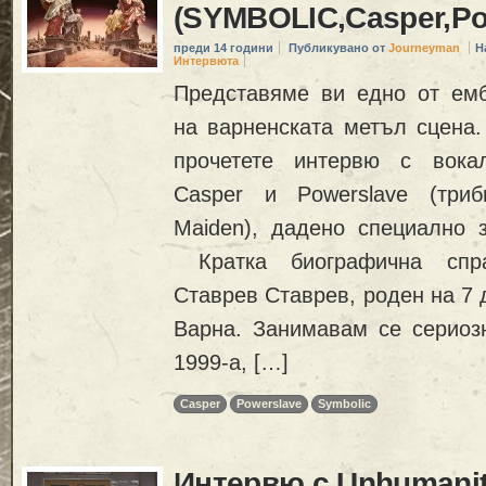
(SYMBOLIC,Casper,Po
преди 14 години
Публикувано от
Journeyman
Н
Интервюта
Представяме ви едно от ем
на варненската метъл сцена.
прочетете интервю с вокал
Casper и Powerslave (три
Maiden), дадено специално з
Кратка биографична спр
Ставрев Ставрев, роден на 7 
Варна. Занимавам се сериозн
1999-а, […]
Casper
Powerslave
Symbolic
Интервю с Unhumani