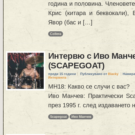
година и половина. Членовете 
Крис (китара и беквокали), 
Явор (бас и […]
Collera
Интервю с Иво Манч
(SCAPEGOAT)
преди 15 години
Публикувано от
Blacky
Намира
Интервюта
MH18: Какво се случи с вас?
Иво Манчев: Практически Sca
през 1995 г. след издаването н
Scapegoat
Иво Манчев