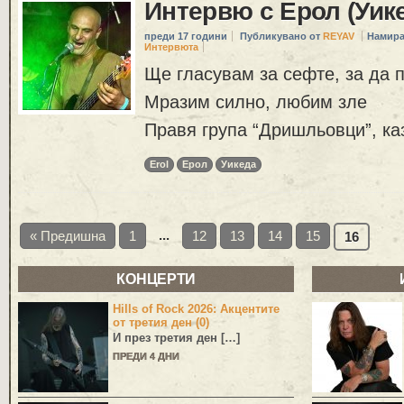
Интервю с Ерол (Уик
преди 17 години
Публикувано от
REYAV
Намира
Интервюта
Ще гласувам за сефте, за да 
Мразим силно, любим зле
Правя група “Дришльовци”, ка
Erol
Ерол
Уикеда
...
« Предишна
1
12
13
14
15
16
КОНЦЕРТИ
Hills of Rock 2026: Акцентите
от третия ден (0)
И през третия ден […]
ПРЕДИ 4 ДНИ