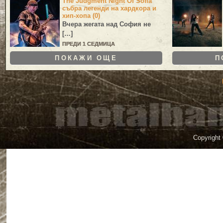
The Judgment Night Of Sofia
събра легенди на хардкора и
хип-хопа (0)
Вчера жегата над София не
[…]
ПРЕДИ 1 СЕДМИЦА
ПОКАЖИ ОЩЕ
П
Copyright