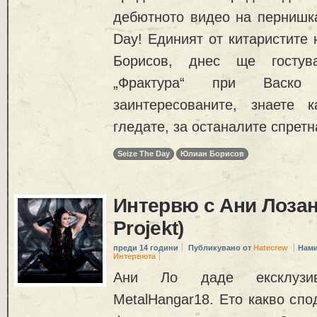
дебютното видео на пернишка
Day! Единият от китаристите
Борисов, днес ще гостув
„Фрактура“ при Васко 
заинтересованите, знаете
гледате, за останалите спрет
Seize The Day
Юлиан Борисов
Интервю с Ани Лозано
Projekt)
преди 14 години
Публикувано от
Hatecrew
Нами
Интервюта
Ани Ло даде ексклузи
MetalHangar18. Ето какво спо