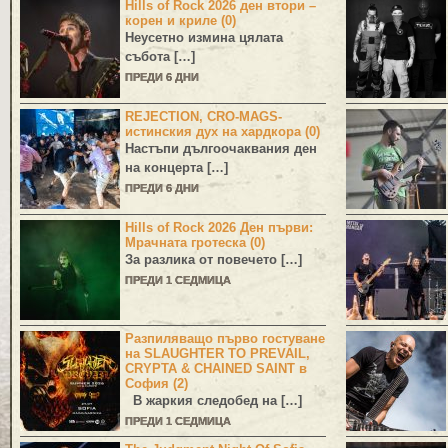
Hills of Rock 2026 ден втори –
корен и криле (0)
Неусетно измина цялата
събота […]
ПРЕДИ 6 ДНИ
REJECTION, CRO-MAGS-
истинския дух на хардкора (0)
Настъпи дългоочаквания ден
на концерта […]
ПРЕДИ 6 ДНИ
Hills of Rock 2026 Ден първи:
Мрачната гротеска (0)
За разлика от повечето […]
ПРЕДИ 1 СЕДМИЦА
Разпиляващо първо гостуване
на SLAUGHTER TO PREVAIL,
CRYPTA & CHAINED SAINT в
София (2)
В жаркия следобед на […]
ПРЕДИ 1 СЕДМИЦА