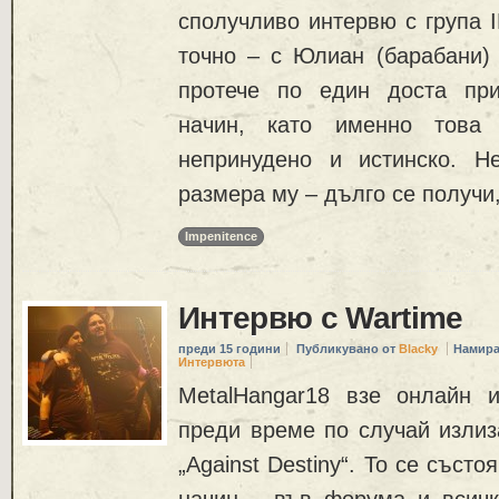
сполучливо интервю с група 
точно – с Юлиан (барабани) 
протече по един доста при
начин, като именно това 
непринудено и истинско. Н
размера му – дълго се получи,
Impenitence
Интервю с Wartime
преди 15 години
Публикувано от
Blacky
Намира
Интервюта
MetalHangar18 взе онлайн 
преди време по случай излиз
„Against Destiny“. То се състо
начин – във форума и всичк