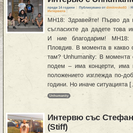
преди 14 години
Публикувано от
dimitresko93
Н
Интервюта
MH18: Здравейте! Първо да в
съгласихте да дадете това и
И ние благодарим! MH18: 
Пловдив. В момента в какво 
там? Unhumanity: В момента 
подем – има концерти, има н
положението изглежда по-доб
години. Но иначе ситуацията 
Unhumanity
Интервю със Стефан
(Stiff)