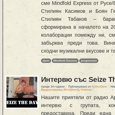
сме Mindfold Express от Русе
Стилиян Касимов и Боян Ге
Стилиян Табаков – бара
сформирана в началото на 20
колаборации помежду ни, см
забърква преди това. Вин
сходни музикални вкусове и т
djent
Mindfold Exoress
progressive
Интервю със Seize T
преди 14 години
Публикувано от
ArthurDent
На
Видеоклипове
,
Интервюта
,
Новини
Нашите приятели от радио А
интервю с групата, ко
предоставиха. Преди една