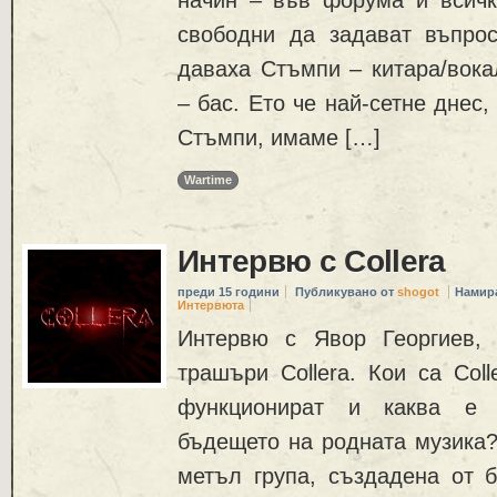
свободни да задават въпрос
даваха Стъмпи – китара/вока
– бас. Ето че най-сетне днес
Стъмпи, имаме […]
Wartime
Интервю с Collera
преди 15 години
Публикувано от
shogot
Намир
Интервюта
Интервю с Явор Георгиев, 
трашъри Collera. Кои са Coll
функционират и каква е 
бъдещето на родната музика? 
метъл група, създадена от 