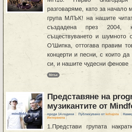
разговаряме, като за начало 
група МЛЪК! на нашите читат
създадена през 2004, к
съществуването и шумното 
О’Шипка, оттогава правим то
концерти и песни, с които да
си, и нашите чудесни фенове
Млък
Представяне на progr
музикантите от Mindf
преди 14 години
Публикувано от
kehajota
Нами
Интервюта
1.Представи групата накрат