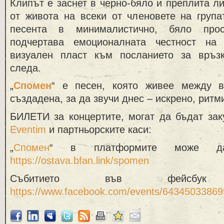
Клипът е заснет в черно-бяло и преплита л
от живота на всеки от членовете на група
песента в минималистично, бяло прос
подчертава емоционалната честност на
визуален пласт към посланието за връзк
следа.
„
Спомен
“ е песен, която живее между в
създадена, за да звучи днес – искрено, ритм
БИЛЕТИ за концертите, могат да бъдат зак
Eventim
и партньорските каси:
„
Спомен
“
в платформите може д
https://ostava.bfan.link/spomen
Събитието във фейсб
https://www.facebook.com/events/6434503386