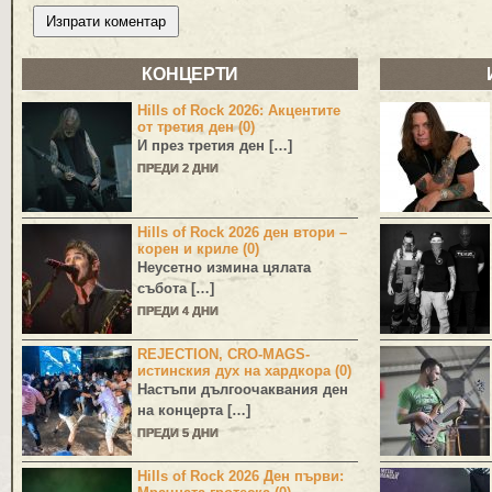
КОНЦЕРТИ
Hills of Rock 2026: Акцентите
от третия ден (0)
И през третия ден […]
ПРЕДИ 2 ДНИ
Hills of Rock 2026 ден втори –
корен и криле (0)
Неусетно измина цялата
събота […]
ПРЕДИ 4 ДНИ
REJECTION, CRO-MAGS-
истинския дух на хардкора (0)
Настъпи дългоочаквания ден
на концерта […]
ПРЕДИ 5 ДНИ
Hills of Rock 2026 Ден първи: