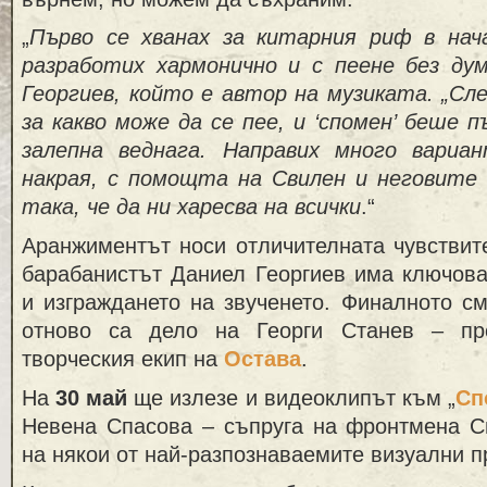
„
Първо се хванах за китарния риф в на
разработих хармонично и с пеене без думи
Георгиев, който е автор на музиката. „Сл
за какво може да се пее, и ‘спомен’ беше 
залепна веднага. Направих много вариа
накрая, с помощта на Свилен и неговите 
така, че да ни харесва на всички
.“
Аранжиментът носи отличителната чувствите
барабанистът Даниел Георгиев има ключова
и изграждането на звученето. Финалното с
отново са дело на Георги Станев – пр
творческия екип на
Остава
.
На
30 май
ще излезе и видеоклипът към „
Сп
Невена Спасова – съпруга на фронтмена С
на някои от най-разпознаваемите визуални п