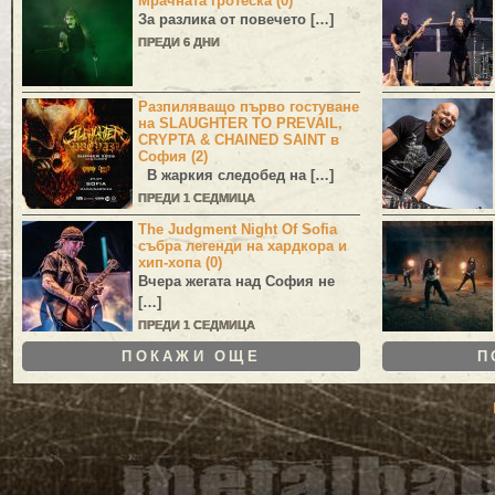
Мрачната гротеска (0)
За разлика от повечето […]
ПРЕДИ 6 ДНИ
Разпиляващо първо гостуване
на SLAUGHTER TO PREVAIL,
CRYPTA & CHAINED SAINT в
София (2)
В жаркия следобед на […]
ПРЕДИ 1 СЕДМИЦА
The Judgment Night Of Sofia
събра легенди на хардкора и
хип-хопа (0)
Вчера жегата над София не
[…]
ПРЕДИ 1 СЕДМИЦА
ПОКАЖИ ОЩЕ
П