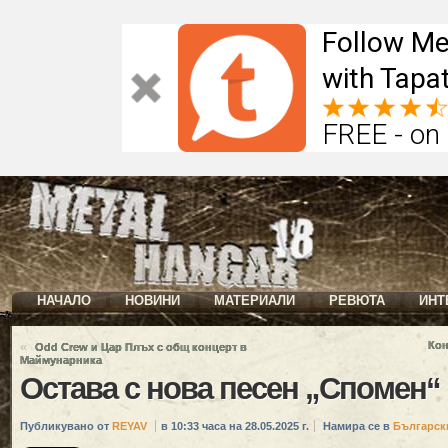
Follow Me
with Tapat
FREE - on
НАЧАЛО
НОВИНИ
МАТЕРИАЛИ
РЕВЮТА
ИНТ
«
Кон
Odd Crew и Цар Плъх с общ концерт в
Маймунарника
Остава с нова песен „Спомен“
Публикувано от
REYAV
в 10:33 часа на 28.05.2025 г.
Намира се в
Българск