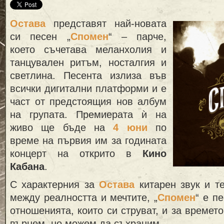
Остава
представят най-новата
си песен „
Спомен
“ – парче,
което съчетава меланхолия и
танцувален ритъм, носталгия и
светлина. Песента излиза във
всички дигитални платформи и е
част от предстоящия нов албум
на групата. Премиерата
ѝ
на
живо ще бъде на
4 юни
по
време на първия им за годината
концерт на открито в
Кино
Кабана
.
С характерния за
Остава
китарен звук и те
между реалността и мечтите, „
Спомен
“ е п
отношенията, които си струват, и за времет
върнем, но можем да съхраним.