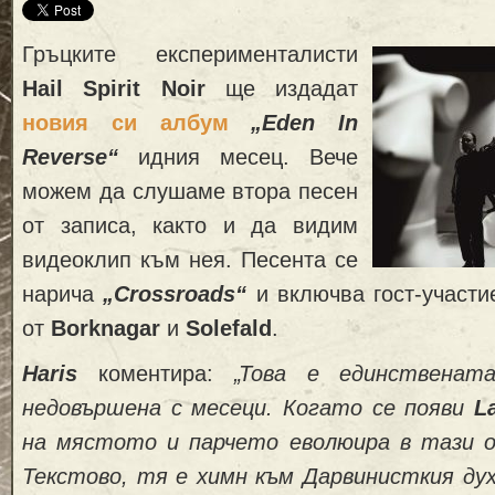
Гръцките експерименталисти
Hail Spirit Noir
ще издадат
новия си албум
„
Eden In
Reverse“
идния месец. Вече
можем да слушаме втора песен
от записа, както и да видим
видеоклип към нея. Песента се
нарича
„Crossroads“
и включва гост-участи
от
Borknagar
и
Solefald
.
Haris
коментира:
„Това е единственат
недовършена с месеци. Когато се появи
L
на мястото и парчето еволюира в тази о
Текстово, тя е химн към Дарвинисткия дух