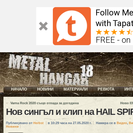
Follow Me
with Tapat
FREE - on
НАЧАЛО
НОВИНИ
МАТЕРИАЛИ
РЕВЮТА
ИНТ
«
Varna Rock 2020 също отпада за догодина
Ново E
Нов сингъл и клип на HAIL SPI
Публикувано от
Herbst
в 10:29 часа на 27.05.2020 г.
Намира се в
Видео
,
Ви
Новини