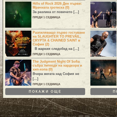
Hills of Rock 2026 Ден първи:
Мрачната гротеска (0)
За разлика от повечето […]
ПРЕДИ 1 СЕДМИЦА
Разпиляващо първо гостуване
на SLAUGHTER TO PREVAIL,
CRYPTA & CHAINED SAINT в
София (2)
В жаркия следобед на […]
ПРЕДИ 1 СЕДМИЦА
The Judgment Night Of Sofia
събра легенди на хардкора и
хип-хопа (0)
Вчера жегата над София не
[…]
ПРЕДИ 1 СЕДМИЦА
ПОКАЖИ ОЩЕ
П