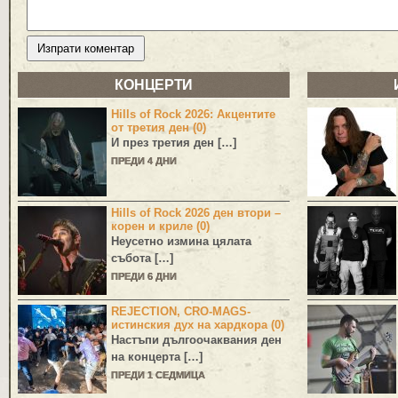
КОНЦЕРТИ
Hills of Rock 2026: Акцентите
от третия ден (0)
И през третия ден […]
ПРЕДИ 4 ДНИ
Hills of Rock 2026 ден втори –
корен и криле (0)
Неусетно измина цялата
събота […]
ПРЕДИ 6 ДНИ
REJECTION, CRO-MAGS-
истинския дух на хардкора (0)
Настъпи дългоочаквания ден
на концерта […]
ПРЕДИ 1 СЕДМИЦА