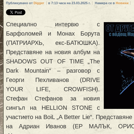
Публикувано от
Digger
в 7:13 часа на 23.03.2025 г.
Намира се в
Новини
Специално интервю с
Барфоломей и Монах Борута
(ПАТРИАРХЬ, екс-БАТЮШКА).
Представяне на новия албум на
SHADOWS OUT OF TIME „The
Dark Mountain“ – разговор с
Георги Пехливанов (DRIVE
YOUR LIFE, CROWFISH).
Стефан Стефанов за новия
сингъл на HELLION STONE с
участието на BoiL „A Better Lie“. Представян
на Адриан Иванов (ЕР МАЛЪК, ОРИОН