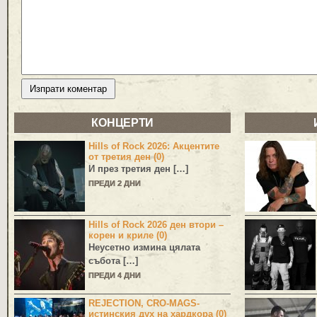
КОНЦЕРТИ
Hills of Rock 2026: Акцентите
от третия ден (0)
И през третия ден […]
ПРЕДИ 2 ДНИ
Hills of Rock 2026 ден втори –
корен и криле (0)
Неусетно измина цялата
събота […]
ПРЕДИ 4 ДНИ
REJECTION, CRO-MAGS-
истинския дух на хардкора (0)