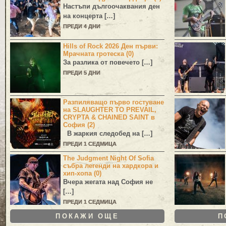
Настъпи дългоочаквания ден
на концерта […]
ПРЕДИ 4 ДНИ
Hills of Rock 2026 Ден първи:
Мрачната гротеска (0)
За разлика от повечето […]
ПРЕДИ 5 ДНИ
Разпиляващо първо гостуване
на SLAUGHTER TO PREVAIL,
CRYPTA & CHAINED SAINT в
София (2)
В жаркия следобед на […]
ПРЕДИ 1 СЕДМИЦА
The Judgment Night Of Sofia
събра легенди на хардкора и
хип-хопа (0)
Вчера жегата над София не
[…]
ПРЕДИ 1 СЕДМИЦА
ПОКАЖИ ОЩЕ
П