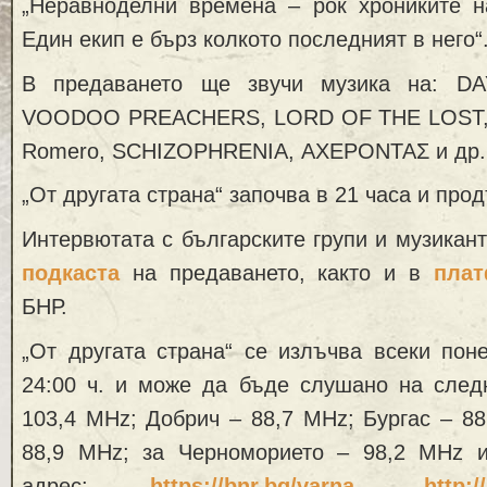
„Неравноделни времена – рок хрониките н
Един екип е бърз колкото последният в него“
В предаването ще звучи музика на: D
VOODOO PREACHERS, LORD OF THE LOST,
Romero, SCHIZOPHRENIA, ΑΧΕΡΟΝΤΑΣ и др.
„От другата страна“ започва в 21 часа и пр
Интервютата с българските групи и музикант
подкаста
на предаването, както и в
плат
БНР.
„От другата страна“ се излъчва всеки пон
24:00 ч. и може да бъде слушано на следн
103,4 MHz; Добрич – 88,7 MHz; Бургас – 8
88,9 MHz; за Черноморието – 98,2 MHz 
адрес:
https://bnr.bg/varna
,
http:/