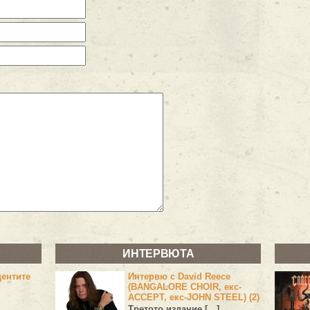
ИНТЕРВЮТА
центите
Интервю с David Reece
(BANGALORE CHOIR, екс-
ACCEPT, екс-JOHN STEEL) (2)
Третото издание […]