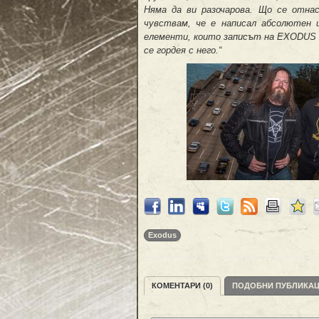
Няма да ви разочарова. Що се отна
чувствам, че е написал абсолютен
елементи, които записът на EXODUS тр
се гордея с него.“
Exodus
КОМЕНТАРИ (0)
ПОДОБНИ ПУБЛИКА