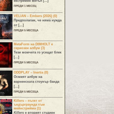
екстремен метъл […]
ПРЕДИ 1 МЕСЕЦ
VELIAN – Embers (2026) (0)
Предполагам, че няма нужда
от […]
ПРЕДИ 5 МЕСЕЦА
MetaForm на DIMHOLT е
сериозен албум (3)
Тези момчета го усещат блек
[…]
ПРЕДИ 5 МЕСЕЦА
ODDPLAY – Inertia (0)
Осмият албум на
варненската стоунър банда
[…]
ПРЕДИ 5 МЕСЕЦА
Killers – пътят от
ъндърграунда към
мейнстрийма (1)
Killers
е вторият студиен