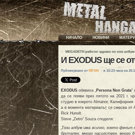
НАЧАЛО
НОВИНИ
МАТЕР
«
MEGADETH работят здраво по нов албум
И EXODUS ще се от
Публикувано от
REYAV
в 15:23 часа на 20.1
EXODUS
обявиха „
Persona Non Grata
“
да се появи през лятото на 2021 г. чре
студио в езерото Almanor, Калифорния
а в момента материалът се смесва от A
Rick Hunolt.
Steve „Zetro“ Souza споделя:
„Този албум има всичко, което фенът 
брутален, много насилствен, много б