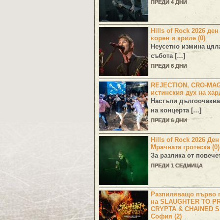
ПРЕДИ 4 ДНИ
Hills of Rock 2026 ден
корен и криле (0)
Неусетно измина цял
събота […]
ПРЕДИ 6 ДНИ
REJECTION, CRO-MA
истинския дух на хар
Настъпи дългоочаква
на концерта […]
ПРЕДИ 6 ДНИ
Hills of Rock 2026 Де
Мрачната гротеска (0)
За разлика от повече
ПРЕДИ 1 СЕДМИЦА
Разпиляващо първо г
на SLAUGHTER TO PR
CRYPTA & CHAINED S
София (2)