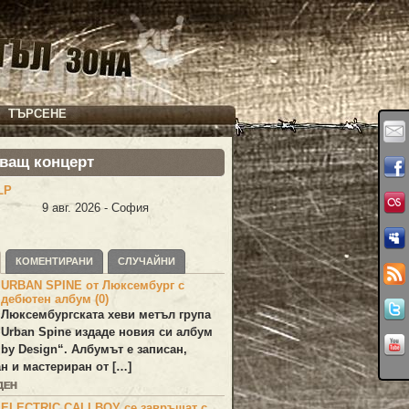
ТЪРСЕНЕ
ващ концерт
LP
9 авг. 2026 - София
КОМЕНТИРАНИ
СЛУЧАЙНИ
URBAN SPINE от Люксембург с
дебютен албум (0)
Люксембургската хеви метъл група
Urban Spine
издаде новия си албум
 by Design
“. Албумът е записан,
н и мастериран от […]
ДЕН
ELECTRIC CALLBOY се завръщат с