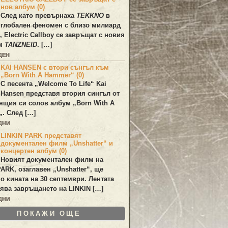
нов албум (0)
След като превърнаха
TEKKNO
в
глобален феномен с близо милиард
а,
Electric Callboy
се завръщат с новия
ум
TANZNEID
. […]
ДЕН
KAI HANSEN с втори сънгъл към
„Born With A Hammer“ (0)
С песента „
Welcome To Life
“
Kai
Hansen
представя втория сингъл от
ящия си солов албум „
Born With A
„. След […]
ДНИ
LINKIN PARK представят
документален филм „Unshatter“ и
концертен албум (0)
Новият документален филм на
PARK
, озаглавен
„Unshatter“
, ще
по кината на 30 септември. Лентата
ява завръщането на
LINKIN
[…]
ДНИ
ПОКАЖИ ОЩЕ