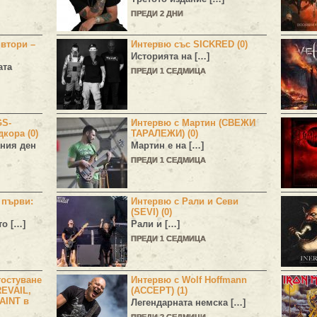
ПРЕДИ 2 ДНИ
 втори –
Интервю със SICKRED (0)
Историята на […]
ата
ПРЕДИ 1 СЕДМИЦА
GS-
Интервю с Мартин (СВЕЖИ
дкора (0)
ТАРАЛЕЖИ) (0)
ния ден
Мартин е на […]
ПРЕДИ 1 СЕДМИЦА
н първи:
Интервю с Рали и Севи
(SEVI) (0)
то […]
Рали и […]
ПРЕДИ 1 СЕДМИЦА
остуване
Интервю с Wolf Hoffmann
EVAIL,
(ACCEPT) (1)
AINT в
Легендарната немска […]