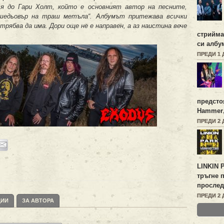
ся до Гари Холт, който е основният автор на песните,
 шедьовър на траш метъла“. Албумът притежава всички
ябва да има. Дори още не е направен, а аз наистина вече
стрийм
си алб
ПРЕДИ 1 
предсто
Hammer
ПРЕДИ 2 
LINKIN 
тръгне 
прослед
ПРЕДИ 2 
ЦИИ
ЗА АВТОРА