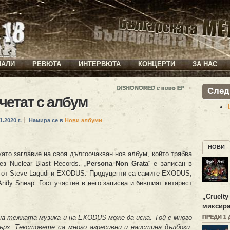
ИАЛИ
РЕВЮТА
ИНТЕРВЮТА
КОНЦЕРТИ
ЗА НАС
»
DISHONORED с ново EP
След
четат с албум
1.2020 г.
Намира се в
Нови албуми
НОВИ
 като заглавие на своя дългоочакван нов албум, който трябва
з Nuclear Blast Records. „
Persona Non Grata
“ е записан в
 от Steve Lagudi и EXODUS. Продуценти са самите EXODUS,
ndy Sneap. Гост участие в него записва и бившият китарист
„
Cruelty
миксира
на тежката музика и на EXODUS може да иска. Той е много
ПРЕДИ 1 
ърз. Текстовете са много агресивни и наистина дълбоки.