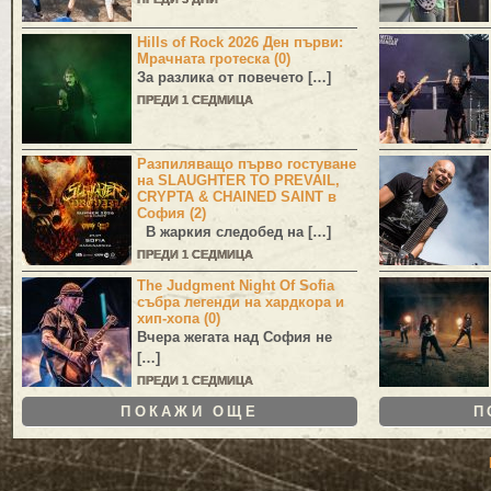
Hills of Rock 2026 Ден първи:
Мрачната гротеска (0)
За разлика от повечето […]
ПРЕДИ 1 СЕДМИЦА
Разпиляващо първо гостуване
на SLAUGHTER TO PREVAIL,
CRYPTA & CHAINED SAINT в
София (2)
В жаркия следобед на […]
ПРЕДИ 1 СЕДМИЦА
The Judgment Night Of Sofia
събра легенди на хардкора и
хип-хопа (0)
Вчера жегата над София не
[…]
ПРЕДИ 1 СЕДМИЦА
ПОКАЖИ ОЩЕ
П