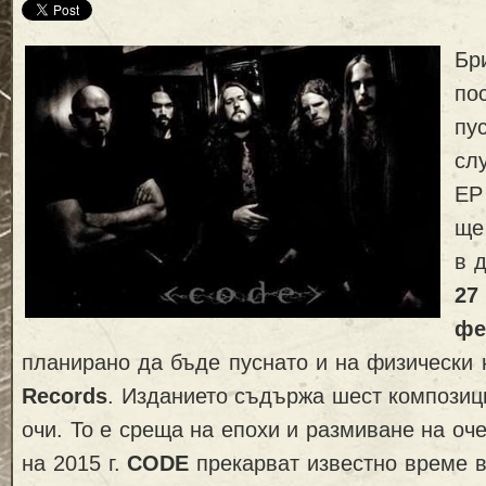
Бр
по
пу
сл
E
ще
в 
27
фе
планирано да бъде пуснато и на физически 
Records
. Изданието съдържа шест композиц
очи. То е среща на епохи и размиване на оч
на 2015 г.
CODE
прекарват известно време в 