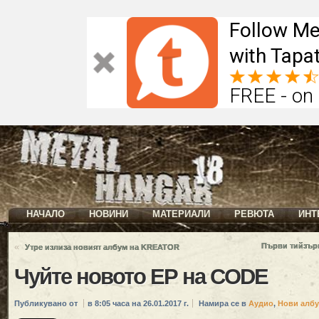
Follow Me
with Tapat
FREE - on
НАЧАЛО
НОВИНИ
МАТЕРИАЛИ
РЕВЮТА
ИНТ
«
Първи тийзър
Утре излиза новият албум на KREATOR
Чуйте новото ЕР на CODE
Публикувано от
в 8:05 часа на 26.01.2017 г.
Намира се в
Аудио
,
Нови алб