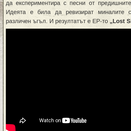
да експериментира с песни от предишните
Идеята е била да ревизират миналите с
различен ъгъл. И резултатът е EP-то
„Lost S