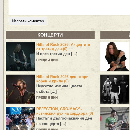
КОНЦЕРТИ
Hills of Rock 2026: Акцентите
от третия ден (0)
И през третия ден […]
ПРЕДИ 3 ДНИ
Hills of Rock 2026 ден втори –
корен и криле (0)
Неусетно измина цялата
събота […]
ПРЕДИ 5 ДНИ
REJECTION, CRO-MAGS-
истинския дух на хардкора (0)
Настъпи дългоочаквания ден
на концерта […]
ПРЕДИ 5 ДНИ