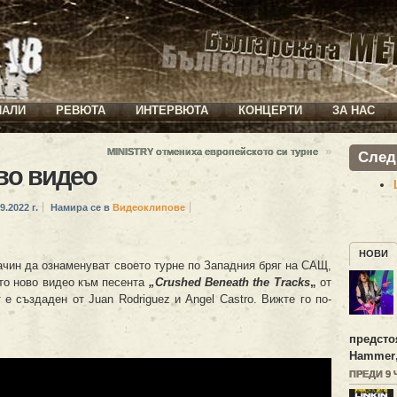
ИАЛИ
РЕВЮТА
ИНТЕРВЮТА
КОНЦЕРТИ
ЗА НАС
»
MINISTRY отмениха европейското си турне
След
во видео
9.2022 г.
Намира се в
Видеоклипове
НОВИ
ачин да ознаменуват своето турне по Западния бряг на САЩ,
сто ново видео към песента
„Crushed Beneath the Tracks
„
от
 е създаден от Juan Rodriguez и Angel Castro. Вижте го по-
предсто
Hammer
ПРЕДИ 9