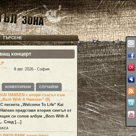
ТЪРСЕНЕ
ващ концерт
LP
9 авг. 2026 - София
КОМЕНТИРАНИ
СЛУЧАЙНИ
KAI HANSEN с втори сънгъл към
„Born With A Hammer“ (0)
С песента „
Welcome To Life
“
Kai
Hansen
представя втория сингъл от
ящия си солов албум „
Born With A
„. След […]
 ЧАСА
LINKIN PARK представят