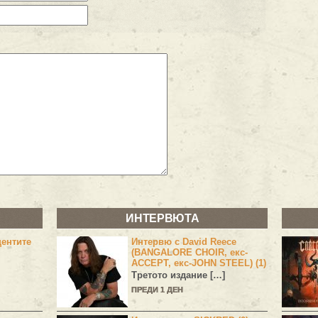
ИНТЕРВЮТА
центите
Интервю с David Reece
(BANGALORE CHOIR, екс-
ACCEPT, екс-JOHN STEEL) (1)
Третото издание […]
ПРЕДИ 1 ДЕН