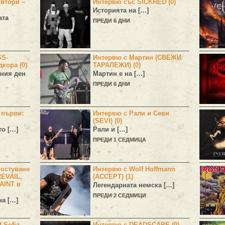
 втори –
Интервю със SICKRED (0)
Историята на […]
ата
ПРЕДИ 6 ДНИ
GS-
Интервю с Мартин (СВЕЖИ
дкора (0)
ТАРАЛЕЖИ) (0)
ния ден
Мартин е на […]
ПРЕДИ 6 ДНИ
н първи:
Интервю с Рали и Севи
(SEVI) (0)
то […]
Рали и […]
ПРЕДИ 1 СЕДМИЦА
остуване
Интервю с Wolf Hoffmann
EVAIL,
(ACCEPT) (1)
AINT в
Легендарната немска […]
ПРЕДИ 2 СЕДМИЦИ
а […]
 Sofia
Интервю с DEADSCAPE (0)