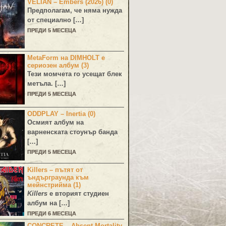
VELIAN – Embers (2026) (0)
Предполагам, че няма нужда
от специално […]
ПРЕДИ 5 МЕСЕЦА
MetaForm на DIMHOLT е
сериозен албум (3)
Тези момчета го усещат блек
метъла. […]
ПРЕДИ 5 МЕСЕЦА
ODDPLAY – Inertia (0)
Осмият албум на
варненската стоунър банда
[…]
ПРЕДИ 5 МЕСЕЦА
Killers – пътят от
ъндърграунда към
мейнстрийма (1)
Killers
е вторият студиен
албум на […]
ПРЕДИ 6 МЕСЕЦА
CONCRETE – Absent Mortality