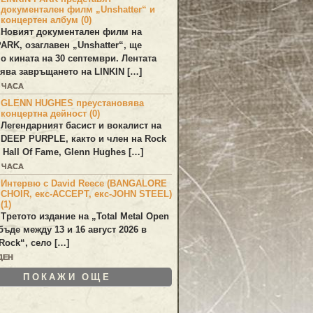
документален филм „Unshatter“ и
концертен албум (0)
Новият документален филм на
PARK
, озаглавен
„Unshatter“
, ще
по кината на 30 септември. Лентата
ява завръщането на
LINKIN
[…]
0 ЧАСА
GLENN HUGHES преустановява
концертна дейност (0)
Легендарният басист и вокалист на
DEEP PURPLE
, както и член на Rock
 Hall Of Fame,
Glenn Hughes
[…]
0 ЧАСА
Интервю с David Reece (BANGALORE
CHOIR, екс-ACCEPT, екс-JOHN STEEL)
(1)
Третото издание на „Total Metal Open
бъде между 13 и 16 август 2026 в
Rock“, село […]
ДЕН
ПОКАЖИ ОЩЕ