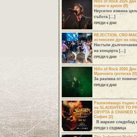
Hills of Rock 2026 ден
корен и криле (0)
Неусетно измина цял
събота […]
ПРЕДИ 4 ДНИ
REJECTION, CRO-MA
истинския дух на хар
Настъпи дългоочаква
на концерта […]
ПРЕДИ 5 ДНИ
Hills of Rock 2026 Де
Мрачната гротеска (0)
За разлика от повече
ПРЕДИ 6 ДНИ
Разпиляващо първо г
на SLAUGHTER TO PR
CRYPTA & CHAINED S
София (2)
В жаркия следобед н
ПРЕДИ 1 СЕДМИЦА
The Judgment Night Of