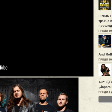
LINKIN 
тръгне 
прослед
ПРЕДИ 1
And Roll
ПРЕДИ 1
Air“ ще 
„Japara 
ПРЕДИ 1 