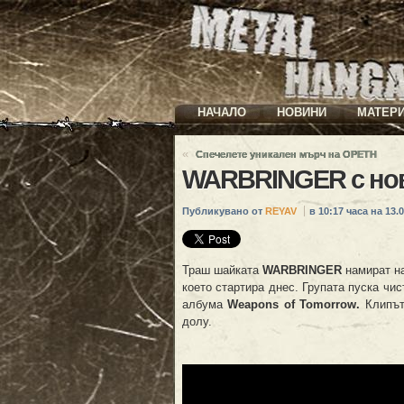
НАЧАЛО
НОВИНИ
МАТЕР
«
Спечелете уникален мърч на OPETH
WARBRINGER с но
Публикувано от
REYAV
в 10:17 часа на 13.0
Траш шайката
WARBRINGER
намират н
което стартира днес. Групата пуска чи
албума
Weapons of Tomorrow.
Клипът
долу.