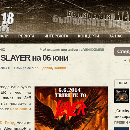
ИАЛИ
РЕВЮТА
ИНТЕРВЮТА
КОНЦЕРТИ
ЗА НАС
»
NIC
Чуйте целия нов албум на VENI DOMINE
След
 SLAYER на 06 юни
2014 г.
Намира се в
Концертни
,
Новини
НОВИ
оведе една бурна
YER
в чест на
 памет на
Jeff
 път честваме и
оро се
навърши
и
„
Cruelty
миксира
D
,
Deity
, Нели от
ПРЕДИ 4
ат
AbominatoR
, в