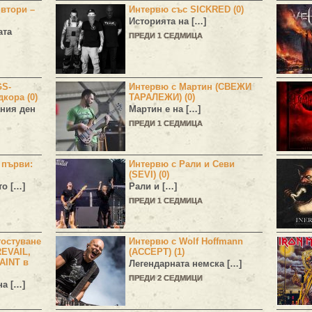
 втори –
Интервю със SICKRED (0)
Историята на […]
ата
ПРЕДИ 1 СЕДМИЦА
GS-
Интервю с Мартин (СВЕЖИ
дкора (0)
ТАРАЛЕЖИ) (0)
ния ден
Мартин е на […]
ПРЕДИ 1 СЕДМИЦА
н първи:
Интервю с Рали и Севи
(SEVI) (0)
то […]
Рали и […]
ПРЕДИ 1 СЕДМИЦА
остуване
Интервю с Wolf Hoffmann
EVAIL,
(ACCEPT) (1)
AINT в
Легендарната немска […]
ПРЕДИ 2 СЕДМИЦИ
а […]