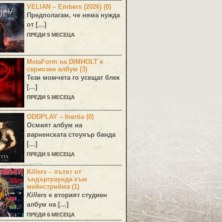
VELIAN – Embers (2026) (0)
Предполагам, че няма нужда
от […]
ПРЕДИ 5 МЕСЕЦА
MetaForm на DIMHOLT е
сериозен албум (3)
Тези момчета го усещат блек
[…]
ПРЕДИ 5 МЕСЕЦА
ODDPLAY – Inertia (0)
Осмият албум на
варненската стоунър банда
[…]
ПРЕДИ 5 МЕСЕЦА
Killers – пътят от
ъндърграунда към
мейнстрийма (1)
Killers
е вторият студиен
албум на […]
ПРЕДИ 6 МЕСЕЦА