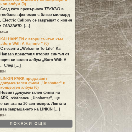
нов албум (0)
След като превърнаха
TEKKNO
в
глобален феномен с близо милиард
а,
Electric Callboy
се завръщат с новия
ум
TANZNEID
. […]
 ЧАСА
KAI HANSEN с втори сънгъл към
„Born With A Hammer“ (0)
С песента „
Welcome To Life
“
Kai
Hansen
представя втория сингъл от
ящия си солов албум „
Born With A
„. След […]
ДЕН
LINKIN PARK представят
документален филм „Unshatter“ и
концертен албум (0)
Новият документален филм на
PARK
, озаглавен
„Unshatter“
, ще
по кината на 30 септември. Лентата
ява завръщането на
LINKIN
[…]
ДЕН
ПОКАЖИ ОЩЕ