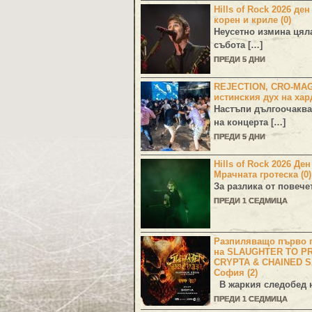
Hills of Rock 2026 ден
корен и криле (0)
Неусетно измина цял
събота […]
ПРЕДИ 5 ДНИ
REJECTION, CRO-MA
истинския дух на хар
Настъпи дългоочаква
на концерта […]
ПРЕДИ 5 ДНИ
Hills of Rock 2026 Де
Мрачната гротеска (0)
За разлика от повече
ПРЕДИ 1 СЕДМИЦА
Разпиляващо първо г
на SLAUGHTER TO PR
CRYPTA & CHAINED S
София (2)
В жаркия следобед н
ПРЕДИ 1 СЕДМИЦА