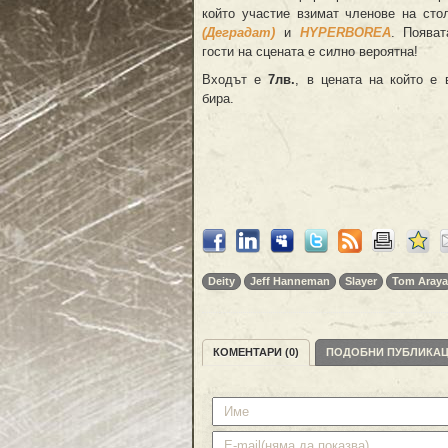
който участие взимат членове на ст
(Деградат)
и
HYPERBOREA
. Появат
гости на сцената е силно вероятна!
Входът е
7лв.
, в цената на който е
бира.
Deity
Jeff Hanneman
Slayer
Tom Araya
КОМЕНТАРИ (0)
ПОДОБНИ ПУБЛИКА