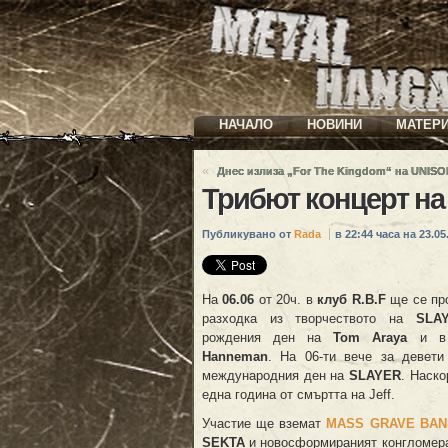
НАЧАЛО
НОВИНИ
МАТЕР
«
Днес излиза „For The Kingdom“ на UNISO
Трибют концерт на
Публикувано от
Rada
в 22:44 часа на 23.05.
На
06.06
от 20ч. в
клуб R.B.F
ще се пр
разходка из творчеството на
SLA
рождения ден на
Tom Araya
и в
Hanneman
. На 06-ти вече за девети
международния ден на
SLAYER
. Наск
една година от смъртта на Jeff.
Участие ще вземат
MASS GRAVE BAN
SEKTA
и новосформираният конгломер