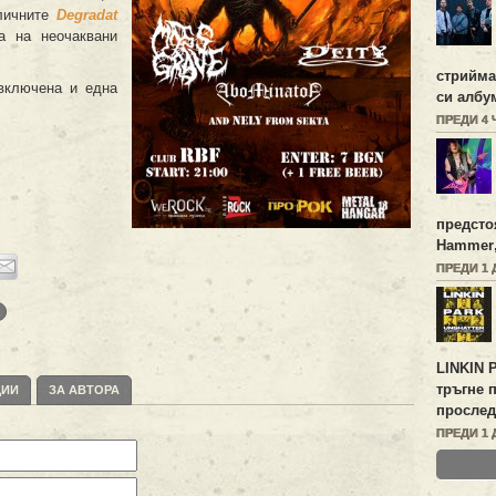
оличните
Degradat
а на неочаквани
стрийм
 включена и една
си алб
ПРЕДИ 4
предсто
Hammer
ПРЕДИ 1 
LINKIN 
тръгне 
ЦИИ
ЗА АВТОРА
прослед
ПРЕДИ 1 