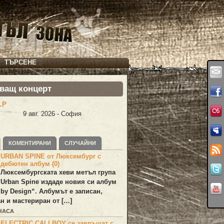
ТЪРСЕНЕ
ващ концерт
LP
9 авг. 2026 - София
КОМЕНТИРАНИ
СЛУЧАЙНИ
URBAN SPINE от Люксембург с
дебютен албум (0)
Люксембургската хеви метъл група
Urban Spine
издаде новия си албум
 by Design
“. Албумът е записан,
н и мастериран от […]
 ЧАСА
ELECTRIC CALLBOY се завръщат с