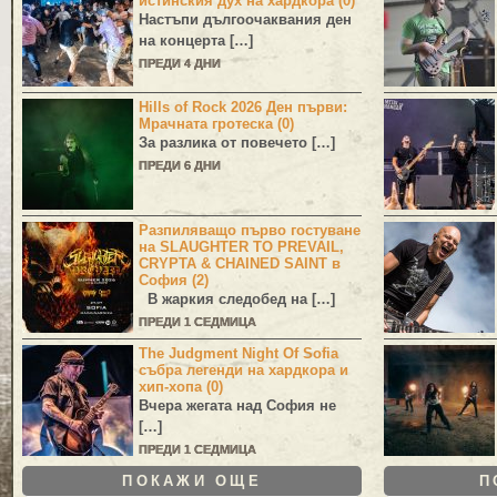
истинския дух на хардкора (0)
Настъпи дългоочаквания ден
на концерта […]
ПРЕДИ 4 ДНИ
Hills of Rock 2026 Ден първи:
Мрачната гротеска (0)
За разлика от повечето […]
ПРЕДИ 6 ДНИ
Разпиляващо първо гостуване
на SLAUGHTER TO PREVAIL,
CRYPTA & CHAINED SAINT в
София (2)
В жаркия следобед на […]
ПРЕДИ 1 СЕДМИЦА
The Judgment Night Of Sofia
събра легенди на хардкора и
хип-хопа (0)
Вчера жегата над София не
[…]
ПРЕДИ 1 СЕДМИЦА
ПОКАЖИ ОЩЕ
П