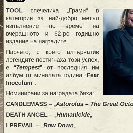
TOOL
спечелиха „Грами“ в
категория за най-добро метъл
изпълнение по време на
вчерашното и 62-ро годишно
издание на наградите.
Парчето, с което алтърнатив
легендите постигнаха този успех,
е “
7empest
” от последния им
албум от миналата година “
Fear
Inoculum
”.
Номинирани за наградата бяха:
CANDLEMASS
– „
Astorolus – The Great Oct
DEATH ANGEL
– „
Humanicide
„
I PREVAIL
– „
Bow Down
„