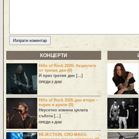
КОНЦЕРТИ
Hills of Rock 2026: Акцентите
от третия ден (0)
И през третия ден […]
ПРЕДИ 2 ДНИ
Hills of Rock 2026 ден втори –
корен и криле (0)
Неусетно измина цялата
събота […]
ПРЕДИ 4 ДНИ
REJECTION, CRO-MAGS-