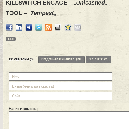
KILLSWITCH ENGAGE
– „
Unleashed
„
TOOL
– „
7empest
„
Tool
КОМЕНТАРИ (0)
ПОДОБНИ ПУБЛИКАЦИИ
ЗА АВТОРА
Напиши коментар