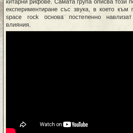
китарни рифове. Самата група описва този п
експериментиране със звука, в което към 
space rock основа постепенно навлизат
влияния.