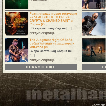
Разпиляващо първо гостуване
на SLAUGHTER TO PREVAIL,
CRYPTA & CHAINED SAINT в
София (2)
В жаркия следобед на […]
ПРЕДИ 1 СЕДМИЦА
The Judgment Night Of Sofia
събра легенди на хардкора и
хип-хопа (0)
Вчера жегата над София не
[…]
ПРЕДИ 1 СЕДМИЦА
ПОКАЖИ ОЩЕ
П
Copyright