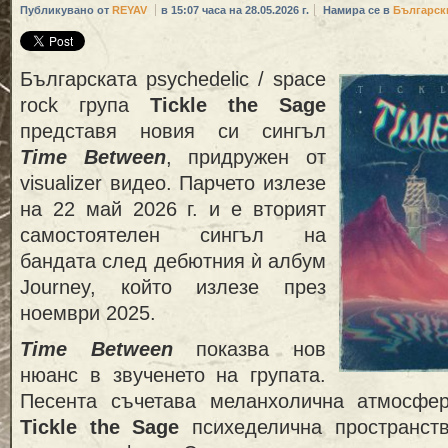
Публикувано от
REYAV
в 15:07 часа на 28.05.2026 г.
Намира се в
Българск
Българската psychedelic / space
rock група
Tickle the Sage
представя новия си сингъл
Time Between
, придружен от
visualizer видео. Парчето излезе
на 22 май 2026 г. и е вторият
самостоятелен сингъл на
бандата след дебютния ѝ албум
Journey, който излезе през
ноември 2025.
Time Between
показва нов
нюанс в звученето на групата.
Песента съчетава меланхолична атмосфер
Tickle the Sage
психеделична пространств