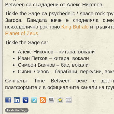
Between са създадени от Алекс Николов.
Tickle the Sage са psychedelic / space rock г
Загора. Бандата вече е споделяла сцен
психеделично рок трио
King Buffalo
и гръцките
Planet of Zeus
.
Tickle the Sage са:
Алекс Николов – китара, вокали
Иван Петков – китара, вокали
Симеон Баянов – бас, вокали
Сивин Сивов – барабани, перкусии, вок
Сингълът Time Between вече е дост
платформите и в официалните канали на гру
Tickle the Sage