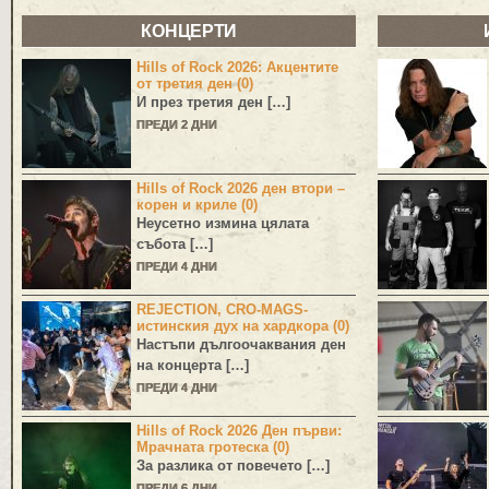
КОНЦЕРТИ
Hills of Rock 2026: Акцентите
от третия ден (0)
И през третия ден […]
ПРЕДИ 2 ДНИ
Hills of Rock 2026 ден втори –
корен и криле (0)
Неусетно измина цялата
събота […]
ПРЕДИ 4 ДНИ
REJECTION, CRO-MAGS-
истинския дух на хардкора (0)
Настъпи дългоочаквания ден
на концерта […]
ПРЕДИ 4 ДНИ
Hills of Rock 2026 Ден първи:
Мрачната гротеска (0)
За разлика от повечето […]
ПРЕДИ 6 ДНИ