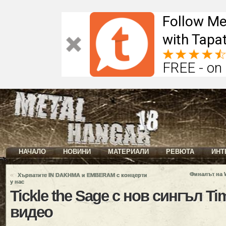
Follow Me
with Tapat
FREE - on
НАЧАЛО
НОВИНИ
МАТЕРИАЛИ
РЕВЮТА
ИНТ
«
Финалът на
Хърватите IN DAKHMA и EMBERAM с концерти
у нас
Tickle the Sage с нов сингъл T
видео