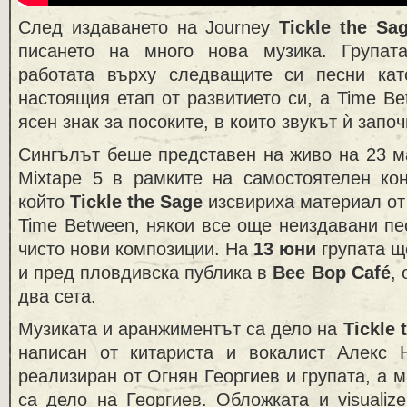
След издаването на Journey
Tickle the Sa
писането на много нова музика. Групат
работата върху следващите си песни ка
настоящия етап от развитието си, а Time Be
ясен знак за посоките, в които звукът ѝ запо
Сингълът беше представен на живо на 23 м
Mixtape 5 в рамките на самостоятелен кон
който
Tickle the Sage
изсвириха материал от
Time Between, някои все още неиздавани пес
чисто нови композиции. На
13 юни
групата щ
и пред пловдивска публика в
Bee Bop Café
,
два сета.
Музиката и аранжиментът са дело на
Tickle 
написан от китариста и вокалист Алекс 
реализиран от Огнян Георгиев и групата, а 
са дело на Георгиев. Обложката и visualiz