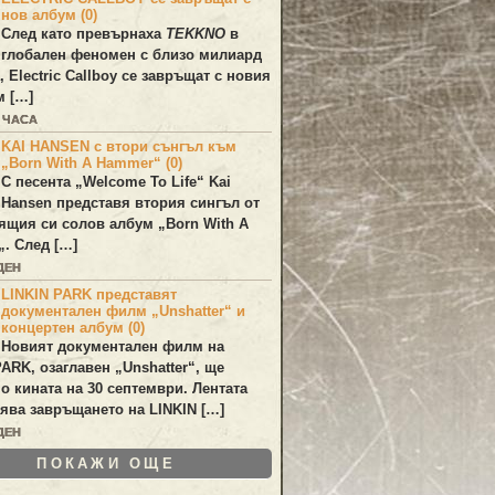
нов албум (0)
След като превърнаха
TEKKNO
в
глобален феномен с близо милиард
а,
Electric Callboy
се завръщат с новия
м […]
5 ЧАСА
KAI HANSEN с втори сънгъл към
„Born With A Hammer“ (0)
С песента „
Welcome To Life
“
Kai
Hansen
представя втория сингъл от
ящия си солов албум „
Born With A
„. След […]
ДЕН
LINKIN PARK представят
документален филм „Unshatter“ и
концертен албум (0)
Новият документален филм на
PARK
, озаглавен
„Unshatter“
, ще
по кината на 30 септември. Лентата
ява завръщането на
LINKIN
[…]
ДЕН
ПОКАЖИ ОЩЕ