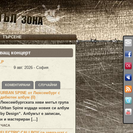
ТЪРСЕНЕ
ващ концерт
LP
9 авг. 2026 - София
КОМЕНТИРАНИ
СЛУЧАЙНИ
URBAN SPINE от Люксембург с
дебютен албум (0)
Люксембургската хеви метъл група
Urban Spine
издаде новия си албум
 by Design
“. Албумът е записан,
н и мастериран […]
5 ЧАСА
ELECTRIC CALLBOY се завръщат с