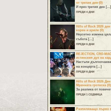
от третия ден (0)
И през третия ден […]
ПРЕДИ 4 ДНИ
Hills of Rock 2026 ден
корен и криле (0)
Неусетно измина цял
събота […]
ПРЕДИ 6 ДНИ
REJECTION, CRO-MA
истинския дух на хар
Настъпи дългоочаква
на концерта […]
ПРЕДИ 6 ДНИ
Hills of Rock 2026 Де
Мрачната гротеска (0)
За разлика от повече
ПРЕДИ 1 СЕДМИЦА
Разпиляващо първо г