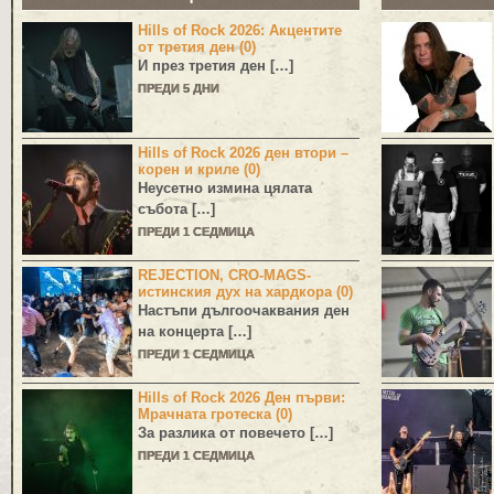
Hills of Rock 2026: Акцентите
от третия ден (0)
И през третия ден […]
ПРЕДИ 5 ДНИ
Hills of Rock 2026 ден втори –
корен и криле (0)
Неусетно измина цялата
събота […]
ПРЕДИ 1 СЕДМИЦА
REJECTION, CRO-MAGS-
истинския дух на хардкора (0)
Настъпи дългоочаквания ден
на концерта […]
ПРЕДИ 1 СЕДМИЦА
Hills of Rock 2026 Ден първи:
Мрачната гротеска (0)
За разлика от повечето […]
ПРЕДИ 1 СЕДМИЦА