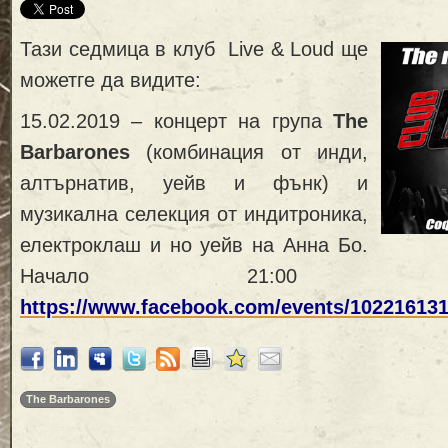
Тази седмица в клуб Live & Loud ще
можетге да видите:
15.02.2019 – концерт на група
The
Barbarones
(комбинация от инди,
алтърнатив, уейв и фънк) и
музикална селекция от индитроника,
електроклаш и но уейв на Анна Бо.
Начало 21:0
https://www.facebook.com/events/10221613
The Barbarones