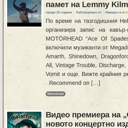
памет на Lemmy Kilmi
преди 10 години
Публикувано от
Намира се в
Н
По време на тазгодишния Hell
организира запис на кавър
MOTÖRHEAD “Ace Of Spades
включили музиканти от Megade
Amarth, Shinedown, Dragonforce
All, Vintage Trouble, Discharge, 
Vomit и още. Вижте крайния
Recommend on […]
Motorhead
Видео премиера на „O
новото концертно из