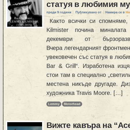
статуя в любимия му
преди 9 години
Публикувано от
Намира се в
Но
Както всички си спомняме, 
Kilmister почина миналат
декември от бързора
Вчера легендарният фронтм
увековечен със статуя в люби
Bar & Grill“. Изработена изц
стои там в специално „светил
местена никъде другаде. Ди
художника Travis Moore. […]
Lemmy
Motorhead
Вижте кавъра на “Ace