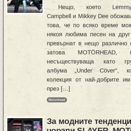
Нещо, което Lemmy K
Campbell и Mikkey Dee обожав
това, че по всяко време мо
някоя любима песен на друг
превърнат в нещо различно о
затова MOTÖRHEAD, 
несъществуваща като г
албума „Under Cöver“, ко
колекция от най-добрите и
през […]
Motorhead
За модните тенденци
чорапи SLAYER, MO