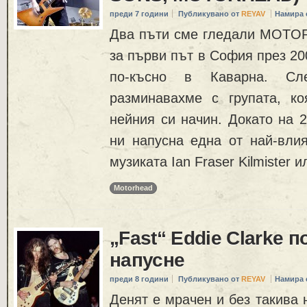
преди 7 години
Публикувано от
REYAV
Намира 
Два пъти сме гледали MOTO
за първи път в София през 20
по-късно в Каварна. С
разминавахме с групата, к
нейния си начин. Докато на 
ни напусна една от най-влия
музиката Ian Fraser Kilmister 
Motorhead
„Fast“ Eddie Clarke 
напусне
преди 8 години
Публикувано от
REYAV
Намира 
Денят е мрачен и без такива 