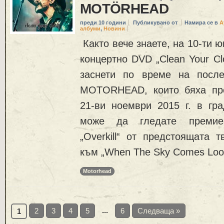
MOTÖRHEAD
преди 10 години
Публикувано от
Намира се в
А
албуми
,
Новини
Както вече знаете, на 10-ти 
концертно DVD „Clean Your Cl
заснети по време на после
MOTORHEAD, които бяха про
21-ви ноември 2015 г. в гр
може да гледате премие
„Overkill“ от предстоящата т
към „When The Sky Comes Look
Motorhead
...
2
3
4
5
6
Следваща »
1