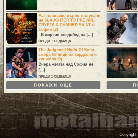
Разпиляващо първо гостуване
на SLAUGHTER TO PREVAIL,
CRYPTA & CHAINED SAINT в
София (2)
В жаркия следобед на […]
ПРЕДИ 1 СЕДМИЦА
The Judgment Night Of Sofia
събра легенди на хардкора и
хип-хопа (0)
Вчера жегата над София не
[…]
ПРЕДИ 1 СЕДМИЦА
ПОКАЖИ ОЩЕ
П
Copyright