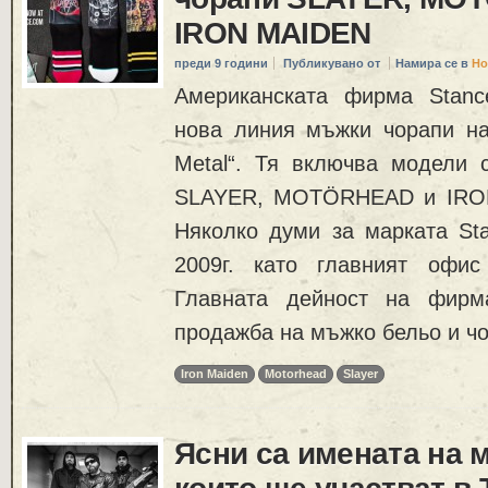
IRON MAIDEN
преди 9 години
Публикувано от
Намира се в
Но
Американската фирма Stanc
нова линия мъжки чорапи на
Metal“. Тя включва модели 
SLAYER, MOTÖRHEAD и IRON
Няколко думи за марката Sta
2009г. като главният офи
Главната дейност на фирм
продажба на мъжко бельо и чо
Iron Maiden
Motorhead
Slayer
Ясни са имената на 