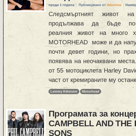
преди 1 година
Публикувано от
Valentina
Намир
Следсмъртният живот на
продължава да бъде по-
реалния живот на много х
MOTORHEAD може и да напус
почти девет години, но пр
появява на неочаквани места.
от 55 мотоциклета Harley Dav
част от кремираните му останк
Lemmy Kilmister
Motorhead
Програмата за конце
CAMPBELL AND THE
SONS