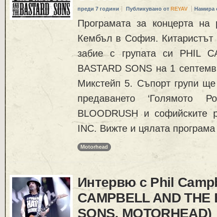
преди 7 години
Публикувано от
REYAV
Намира 
Програмата за концерта на
Кембъл в София. Китаристъ
забие с групата си PHIL 
BASTARD SONS на 1 септемвр
Микстейп 5. Съпорт групи ще
предаването ‘Голямото Р
BLOODRUSH и софийските 
INC. Вижте и цялата програма
Motorhead
Интервю с Phil Campb
CAMPBELL AND THE
SONS, MOTORHEAD)