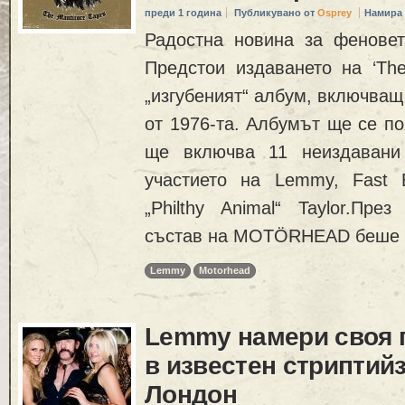
преди 1 година
Публикувано от
Osprey
Намира 
Радостна новина за фенов
Предстои издаването на ‘The
„изгубеният“ албум, включващ
от 1976-та. Албумът ще се п
ще включва 11 неиздавани
участието на Lemmy, Fast E
„Philthy Animal“ Taylor.Пре
състав на MOTÖRHEAD беше 
Lemmy
Motorhead
Lemmy намери своя 
в известен стриптийз
Лондон