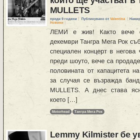
които ще участват 
MULLETS
преди 9 години
Публикувано от
Valentina
Намир
Новини
ЛЕМИ e жив! Както вече е
декември Тангра Мега Рок съб
специален концерт в негова
преди шоуто, вече са продаде
половината от капацитета на
за случая се възражда ба
MULLETS. А днес става ясн
което […]
Motorhead
Тангра Мега Рок
Lemmy Kilmister бе 