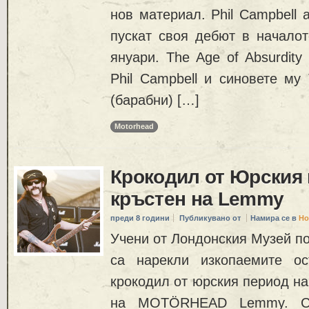
нов материал. Phil Campbell 
пускат своя дебют в началот
януари. The Age of Absurdity
Phil Campbell и синовете му 
(барабни) […]
Motorhead
Крокодил от Юрския 
кръстен на Lemmy
преди 8 години
Публикувано от
Намира се в
Но
Учени от Лондонския Музей по
са нарекли изкопаемите ос
крокодил от юрския период н
на MOTÖRHEAD Lemmy. Съ