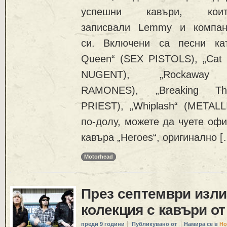
успешни кавъри, ко
записвали Lemmy и компан
си. Включени са песни ка
Queen“ (SEX PISTOLS), „Cat 
NUGENT), „Rockaway
RAMONES), „Breaking T
PRIEST), „Whiplash“ (METALL
по-долу, можете да чуете оф
кавъра „Heroes“, оригинално [
Motorhead
През септември изли
колекция с кавъри 
преди 9 години
Публикувано от
Намира се в
Но