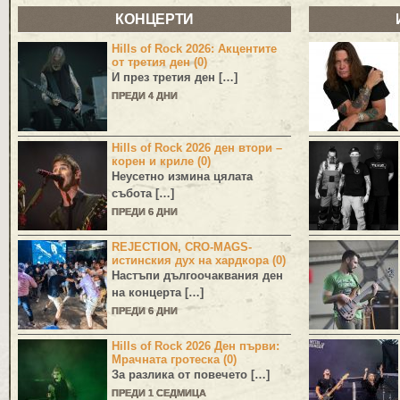
КОНЦЕРТИ
Hills of Rock 2026: Акцентите
от третия ден (0)
И през третия ден […]
ПРЕДИ 4 ДНИ
Hills of Rock 2026 ден втори –
корен и криле (0)
Неусетно измина цялата
събота […]
ПРЕДИ 6 ДНИ
REJECTION, CRO-MAGS-
истинския дух на хардкора (0)
Настъпи дългоочаквания ден
на концерта […]
ПРЕДИ 6 ДНИ
Hills of Rock 2026 Ден първи:
Мрачната гротеска (0)
За разлика от повечето […]
ПРЕДИ 1 СЕДМИЦА