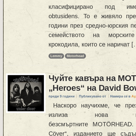
класифицирано под име
obtusidens. То е живяло пр
години през средно-юрския п
семейството на морскит
крокодила, които се наричат [
Lemmy
Motorhead
Чуйте кавъра на M
„Heroes“ на David Bo
преди 9 години
Публикувано от
Намира се в
Ау
Наскоро научихме, че пре
излиза нова к
безсмъртните MOTÖRHEAD. 
Cöver“, изданието ще съдъ