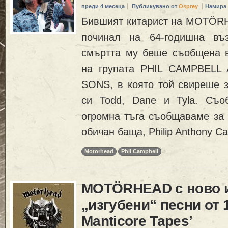
преди 4 месеца
Публикувано от
Osprey
Намира 
Бившият китарист на MOTÖRHE
починал на 64-годишна въз
смъртта му беше съобщена 
на групата PHIL CAMPBELL
SONS, в която той свиреше з
си Todd, Dane и Tyla. Съо
огромна тъга съобщаваме за 
обичан баща, Philip Anthony Ca
Motorhead
Phil Campbell
MOTÖRHEAD с ново и
„изгубени“ песни от 1
Manticore Tapes’