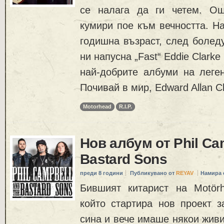
се налага да ги четем. О
кумири пое към вечността. Н
годишна възраст, след болед
ни напусна „Fast“ Eddie Clarke
най-добрите албуми на лег
Почивай в мир, Edward Allan C
Motorhead
R.I.P.
Нов албум от Phil Ca
Bastard Sons
преди 8 години
Публикувано от
REYAV
Намира 
Бившият китарист на Motörhe
който стартира нов проект з
сина и вече имаше някои живи