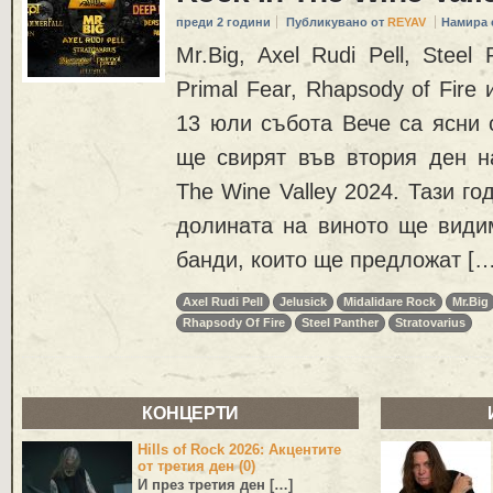
преди 2 години
Публикувано от
REYAV
Намира 
Mr.Big, Axel Rudi Pell, Steel P
Primal Fear, Rhapsody of Fire 
13 юли събота Вече са ясни 
ще свирят във втoрия ден на
The Wine Valley 2024. Тази г
долината на виното ще види
банди, които ще предложат […
Axel Rudi Pell
Jelusick
Midalidare Rock
Mr.Big
Rhapsody Of Fire
Steel Panther
Stratovarius
КОНЦЕРТИ
Hills of Rock 2026: Акцентите
от третия ден (0)
И през третия ден […]