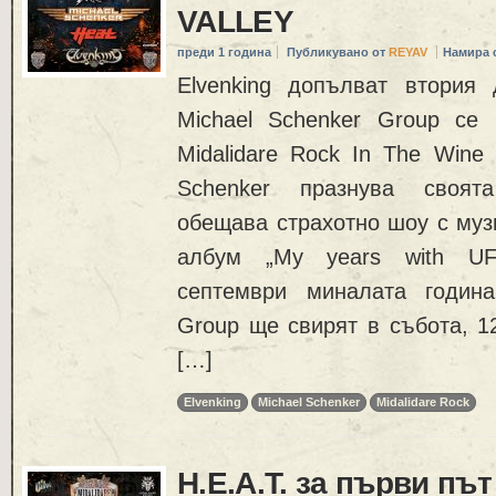
VALLEY
преди 1 година
Публикувано от
REYAV
Намира 
Elvenking допълват втория
Michael Schenker Group се
Midalidare Rock In The Wine 
Schenker празнува своят
обещава страхотно шоу с муз
албум „My years with UF
септември миналата година
Group ще свирят в събота, 1
[…]
Elvenking
Michael Schenker
Midalidare Rock
H.E.A.T. за първи пъ