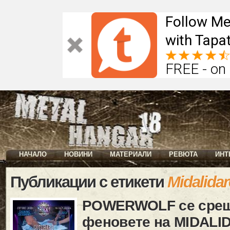
Follow Me
with Tapat
FREE - on
НАЧАЛО
НОВИНИ
МАТЕРИАЛИ
РЕВЮТА
ИНТ
Публикации с етикети
Midalida
POWERWOLF се срещ
феновете на MIDAL