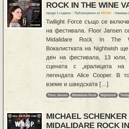
ROCK IN THE WINE V
преди 1 година
Публикувано от
REYAV
Намира 
Twilight Force също се включ
на фестивала. Floor Jansen 
Midalidare Rock In The W
Вокалистката на Nightwish щ
ден на фестивала, 13 юли,
сцената с „кралицата н
легендата Alice Cooper. В т
вземе и шведската […]
Floor Jansen
Midalidare Rock
Nightwish
Twili
MICHAEL SCHENKER 
MIDALIDARE ROCK IN