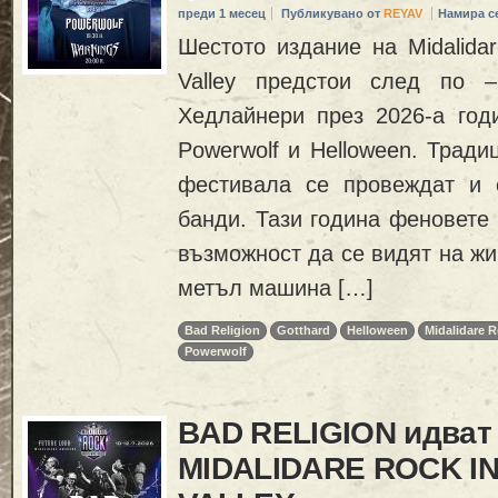
преди 1 месец
Публикувано от
REYAV
Намира с
Шестото издание на Midalida
Valley предстои след по 
Хедлайнери през 2026-а годи
Powerwolf и Helloween. Тради
фестивала се провеждат и 
банди. Тази година феновете
възможност да се видят на жи
метъл машина […]
Bad Religion
Gotthard
Helloween
Midalidare 
Powerwolf
BAD RELIGION идват
MIDALIDARE ROCK IN