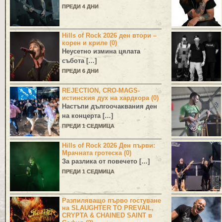
ПРЕДИ 4 ДНИ
Hills of Rock 2026 ден втори –
корен и криле (0)
Неусетно измина цялата
събота […]
ПРЕДИ 6 ДНИ
REJECTION, CRO-MAGS-
истинския дух на хардкора (0)
Настъпи дългоочаквания ден
на концерта […]
ПРЕДИ 1 СЕДМИЦА
Hills of Rock 2026 Ден първи:
Мрачната гротеска (0)
За разлика от повечето […]
ПРЕДИ 1 СЕДМИЦА
Разпиляващо първо гостуване
на SLAUGHTER TO PREVAIL,
CRYPTA & CHAINED SAINT в