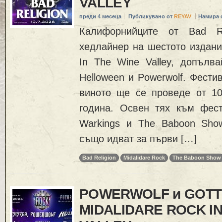
VALLEY
преди 4 месеца
Публикувано от
REYAV
Намира 
Калифорнийците от Bad Re
хедлайнер на шестото издание
In The Wine Valley, допълва
Helloween и Powerwolf. Фести
виното ще се проведе от 1
година. Освен тях към фес
Warkings и The Baboon Sho
също идват за първи […]
Bad Religion
Midalidare Rock
The Baboon Show
POWERWOLF и GOTT
MIDALIDARE ROCK IN