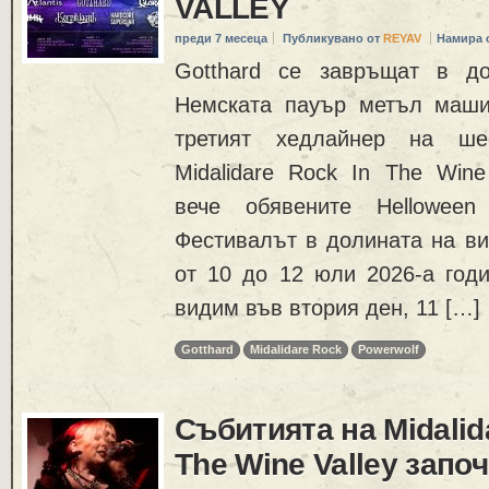
VALLEY
преди 7 месеца
Публикувано от
REYAV
Намира 
Gotthard се завръщат в до
Немската пауър метъл ма
третият хедлайнер на ше
Midalidare Rock In The Wine
вече обявените Helloween 
Фестивалът в долината на ви
от 10 до 12 юли 2026-а годи
видим във втория ден, 11 […]
Gotthard
Midalidare Rock
Powerwolf
Събитията на Midalid
The Wine Valley запо