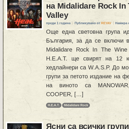
на Midalidare Rock In
Valley
преди 1 година
Публикувано от
REYAV
Намира 
Още една световна група и
България, за да се включи в
Midalidare Rock In The Wine
H.E.A.T. ще свирят на 12 ю
хедлайнери са W.A.S.P. До м
групи за петото издание на ф
на виното са MANOWAR, 
COOPER, […]
H.E.A.T.
Midalidare Rock
Ясни са всички групи