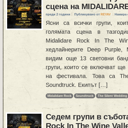
сцена на MIDALIDAR
преди 2 години
Публикувано от
REYAV
Намира 
Ясни са всички групи, кои
голямата сцена в тазгоди
Midalidare Rock In The Wi
хедлайнерите Deep Purple, 
видим още 13 световни бан
групи, които се включват ще
на фестивала. Това са The
Soundtruck. Екипът […]
Midalidare Rock
Soundtruck
The Silent Wedding
Седем групи в събота
Rock In The Wine Vall