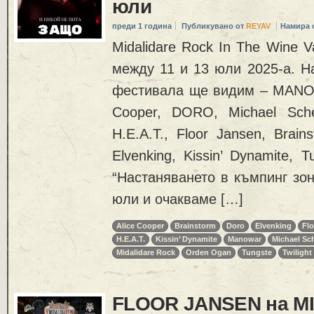
юли
преди 1 година
Публикувано от
REYAV
Намира 
Midalidare Rock In The Wine V
между 11 и 13 юли 2025-а. Н
фестивала ще видим – MANOWA
Cooper, DORO, Michael Sch
H.E.A.T., Floor Jansen, Brains
Elvenking, Kissin’ Dynamite, T
“Настаняването в къмпинг зон
юли и очакваме […]
Alice Cooper
Brainstorm
Doro
Elvenking
Fl
H.E.A.T.
Kissin’ Dynamite
Manowar
Michael Sc
Midalidare Rock
Orden Ogan
Tungste
Twilight
FLOOR JANSEN на M