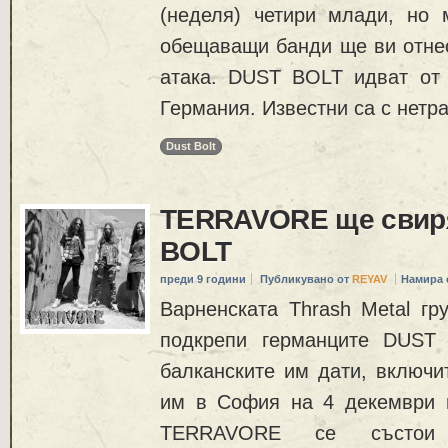
(неделя) четири млади, но 
обещаващи банди ще ви отнес
атака. DUST BOLT идват от
Германия. Известни са с нетр
Dust Bolt
TERRAVORE ще свир
BOLT
преди 9 години
Публикувано от
REYAV
Намира 
Варненската Thrash Metal 
подкрепи германците DUST
балканските им дати, включи
им в София на 4 декември в
TERRAVORE се състои