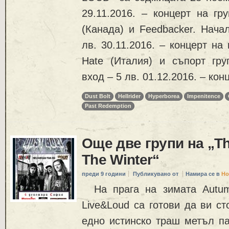
29.11.2016. – концерт на гру
(Канада) и Feedbacker. Начал
лв. 30.11.2016. – концерт на 
Hate (Италия) и съпорт груп
вход – 5 лв. 01.12.2016. – кон
Dust Bolt
Hellrider
Hyperborea
Impenitence
Past Redemption
Още две групи на „Th
The Winter“
преди 9 години
Публикувано от
Намира се в
Но
На прага на зимата Autumn
Live&Loud са готови да ви с
едно истинско траш метъл па