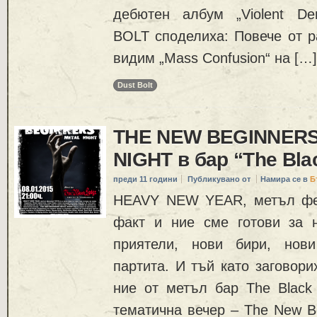
дебютен албум „Violent De
BOLT споделиха: Повече от р
видим „Mass Confusion“ на […]
Dust Bolt
THE NEW BEGINNER
NIGHT в бар “The Bla
преди 11 години
Публикувано от
Намира се в
Б
HEAVY NEW YEAR, метъл фен
факт и ние сме готови за 
приятели, нови бири, нов
партита. И тъй като заговори
ние от метъл бар The Black
тематична вечер – The New Be