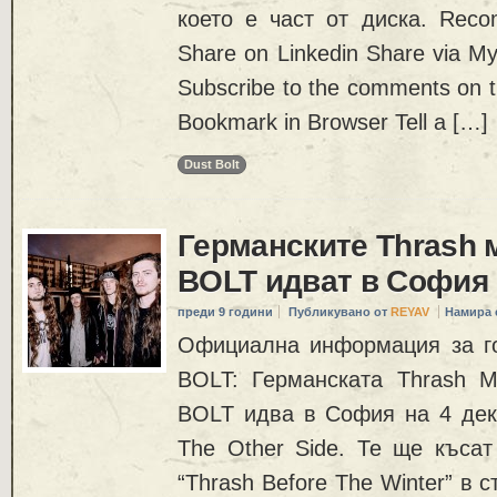
което е част от диска. Rec
Share on Linkedin Share via My
Subscribe to the comments on thi
Bookmark in Browser Tell a […]
Dust Bolt
Германските Thrash
BOLT идват в София 
преди 9 години
Публикувано от
REYAV
Намира 
Официална информация за г
BOLT: Германската Thrash 
BOLT идва в София на 4 дек
The Other Side. Те ще късат
“Thrash Before The Winter” в с