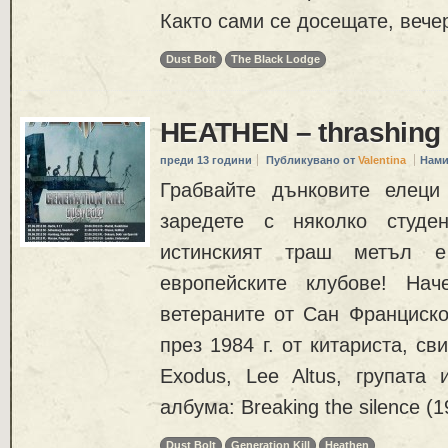
Както сами се досещате, вече
Dust Bolt
The Black Lodge
HEATHEN – thrashing
преди 13 години
Публикувано от
Valentina
Нами
Грабвайте дънковите елеци
заредете с няколко студе
истинският траш метъл 
европейските клубове! На
ветераните от Сан Франциско
през 1984 г. от китариста, с
Exodus, Lee Altus, групата 
албума: Breaking the silence (19
Dust Bolt
Generation Kill
Heathen