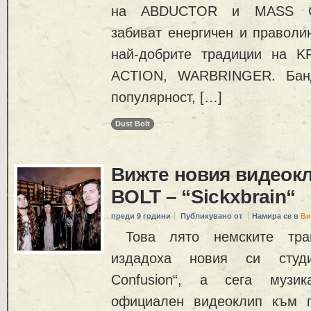
на ABDUCTOR и MASS CR
забиват енергичен и праволи
най-добрите традиции на 
ACTION, WARBRINGER. Банд
популярност, […]
Dust Bolt
Вижте новия видеок
BOLT – “Sickxbrain“
преди 9 години
Публикувано от
Намира се в
Ви
Това лято немските тр
издадоха новия си студ
Confusion“, а сега музик
официален видеоклип към пар