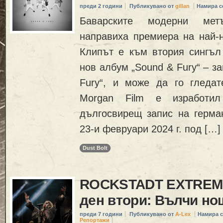
преди 2 години
Публикувано от
gillan
Намира с
Баварските модерни ме
направиха премиера на най-н
Клипът е към втория сингъл
нов албум „Sound & Fury“ – з
Fury“, и може да го гледат
Morgan Film е изработил
дългосвирещ запис на герма
23-и февруари 2024 г. под […]
Dust Bolt
ROCKSTADT EXTREME
ден втори: Вълчи но
преди 7 години
Публикувано от
A-Lex
Намира с
Репортажи