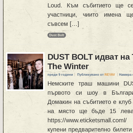
Loud. Към събитието ще с
участници, чиито имена щ
съвсем […]
Dust Bolt
DUST BOLT идват на 
The Winter
преди 9 години
Публикувано от
REYAV
Намира 
Немските траш машини DU
първото си шоу в Българи
Домакин на събитието е клуб 
на място ще бъде 15 лева
https://www.eticketsmall.co
купени предварително билети 