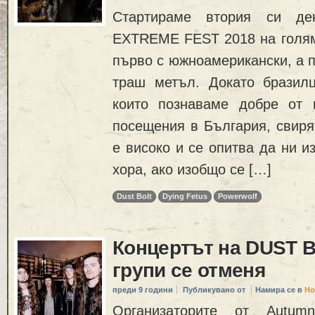
Стартираме втория си д
EXTREME FEST 2018 на голяма
първо с южноамерикански, а п
траш метъл. Докато брази
които познаваме добре от 
посещения в България, свиря
е високо и се опитва да ни и
хора, ако изобщо се […]
Dust Bolt
Dying Fetus
Powerwolf
Концертът на DUST B
групи се отменя
преди 9 години
Публикувано от
Намира се в
Но
Организаторите от Autum