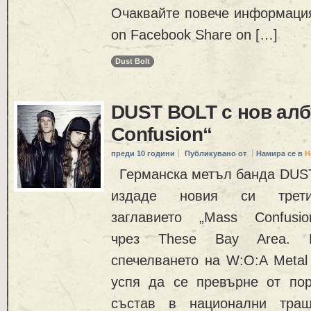
Очаквайте повече информаци
on Facebook Share on […]
Dust Bolt
DUST BOLT с нов ал
Confusion“
преди 10 години
Публикувано от
Намира се в
Н
Германска метъл банда DUST
издаде новия си трет
заглавието „Mass Confus
чрез These Bay Area. 
спечелването на W:O:A Metal 
успя да се превърне от по
състав в национални траш