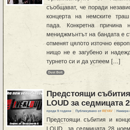
съобщават, че поради незави
концерта на немските траш
пада. Конкретна причина 
мениджмънтът на бандата е съ
отменят цялото източно европ
нищо не е загубено и надежд
турнето си и да успеем […]
Dust Bolt
Предстоящи събития 
LOUD за седмицата 28
преди 9 години
Публикувано от
REYAV
Намира 
Предстоящи събития и конц
LOUD за седмицата 28 ноем