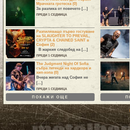
Мрачната гротеска (0)
За разлика от повечето […]
ПРЕДИ 1 СЕДМИЦА
Разпиляващо първо гостуване
на SLAUGHTER TO PREVAIL,
CRYPTA & CHAINED SAINT в
София (2)
В жаркия следобед на […]
ПРЕДИ 1 СЕДМИЦА
The Judgment Night Of Sofia
събра легенди на хардкора и
хип-хопа (0)
Вчера жегата над София не
[…]
ПРЕДИ 1 СЕДМИЦА
ПОКАЖИ ОЩЕ
П