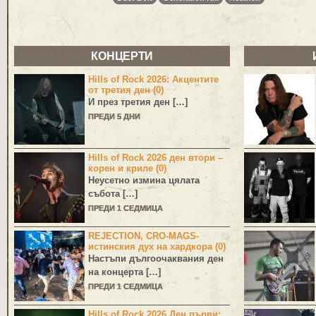
КОНЦЕРТИ
Hills of Rock 2026: Акцентите
от третия ден (0)
И през третия ден […]
ПРЕДИ 5 ДНИ
Hills of Rock 2026 ден втори –
корен и криле (0)
Неусетно измина цялата
събота […]
ПРЕДИ 1 СЕДМИЦА
REJECTION, CRO-MAGS-
истинския дух на хардкора (0)
Настъпи дългоочаквания ден
на концерта […]
ПРЕДИ 1 СЕДМИЦА
Hills of Rock 2026 Ден първи: