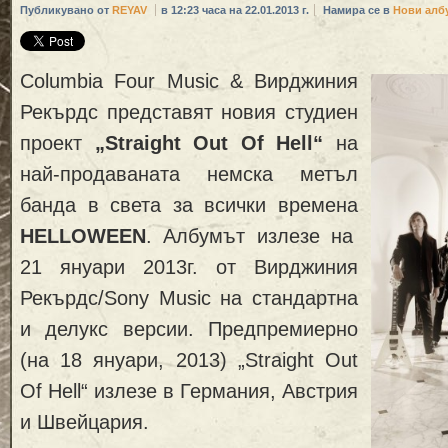
Публикувано от
REYAV
в 12:23 часа на 22.01.2013 г.
Намира се в
Нови алб
Columbia Four Music & Вирджиния
Рекърдс представят новия студиен
проект
„Straight Out Of Hell“
на
най-продаваната немска метъл
банда в света за всички времена
HELLOWEEN
. Албумът излезе на
21 януари 2013г. от Вирджиния
Рекърдс/Sony Music на стандартна
и делукс версии. Предпремиерно
(на 18 януари, 2013) „Straight Out
Of Hell“ излезе в Германия, Австрия
и Швейцария.