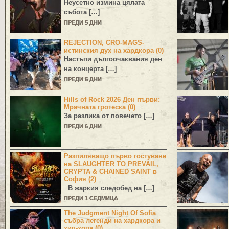
Неусетно измина цялата
събота […]
ПРЕДИ 5 ДНИ
REJECTION, CRO-MAGS-
истинския дух на хардкора (0)
Настъпи дългоочаквания ден
на концерта […]
ПРЕДИ 5 ДНИ
Hills of Rock 2026 Ден първи:
Мрачната гротеска (0)
За разлика от повечето […]
ПРЕДИ 6 ДНИ
Разпиляващо първо гостуване
на SLAUGHTER TO PREVAIL,
CRYPTA & CHAINED SAINT в
София (2)
В жаркия следобед на […]
ПРЕДИ 1 СЕДМИЦА
The Judgment Night Of Sofia
събра легенди на хардкора и
хип-хопа (0)