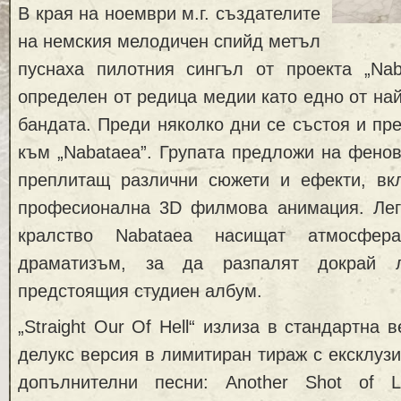
В края на ноември м.г. създателите
на немския мелодичен спийд метъл
пуснаха пилотния сингъл от проекта „Nab
определен от редица медии като едно от най
бандата. Преди няколко дни се състоя и пр
към „Nabataea”. Групата предложи на фенов
преплитащ различни сюжети и ефекти, вк
професионална 3D филмова анимация. Лег
кралство Nabataea насищат атмосфе
драматизъм, за да разпалят докрай л
предстоящия студиен албум.
„Straight Our Of Hell“ излиза в стандартна 
делукс версия в лимитиран тираж с ексклуз
допълнителни песни: Another Shot of L