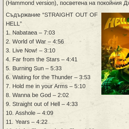
(Hammond version), посветена на покойния Д
Съдържание “STRAIGHT OUT OF
HELL”
1. Nabataea – 7:03
2. World of War – 4:56
3. Live Now! – 3:10
4. Far from the Stars – 4:41
5. Burning Sun – 5:33
6. Waiting for the Thunder – 3:53
7. Hold me in your Arms – 5:10
8. Wanna be God – 2:02
9. Straight out of Hell – 4:33
10. Asshole – 4:09
11. Years – 4:22