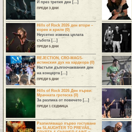
И през третия ден […]
ПРЕДИ 3 ДНИ
Hills of Rock 2026 ден втори –
корен и криле (0)
Неусетно измина цялата
събота […]
ПРЕДИ 5 ДНИ
REJECTION, CRO-MAGS-
истинския дух на хардкора (0)
Настъпи дългоочаквания ден
на концерта […]
ПРЕДИ 5 ДНИ
Hills of Rock 2026 Ден първи:
Мрачната гротеска (0)
За разлика от повечето […]
ПРЕДИ 1 СЕДМИЦА
Разпиляващо първо гостуване
на SLAUGHTER TO PREVAIL,