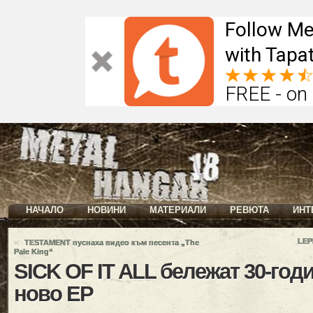
Follow Me
with Tapat
FREE - on
НАЧАЛО
НОВИНИ
МАТЕРИАЛИ
РЕВЮТА
ИНТ
«
LEP
TESTAMENT пуснаха видео към песента „The
Pale King“
SICK OF IT ALL бележат 30-год
ново EP