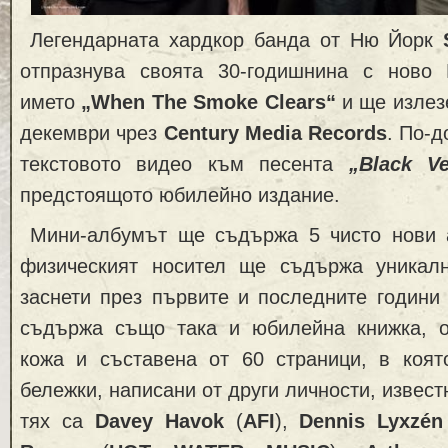
Легендарната хардкор банда от Ню Йорк
отпразнува своята 30-годишнина с ново
името
„When The Smoke Clears“
и ще излез
декември чрез
Century Media Records
. По-д
текстовото видео към песента
„Black V
предстоящото юбилейно издание.
Мини-албумът ще съдържа 5 чисто нови а
физическият носител ще съдържа уникал
заснети през първите и последните години
съдържа също така и юбилейна книжка, о
кожа и съставена от 60 страници, в коя
бележки, написани от други личности, извест
тях са
Davey Havok
(
AFI
),
Dennis Lyxzén