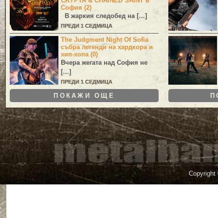
CRYPTA & CHAINED SAINT в
София (2)
В жаркия следобед на […]
ПРЕДИ 1 СЕДМИЦА
The Judgment Night Of Sofia
събра легенди на хардкора и
хип-хопа (0)
Вчера жегата над София не
[…]
ПРЕДИ 1 СЕДМИЦА
ПОКАЖИ ОЩЕ
П
Copyright