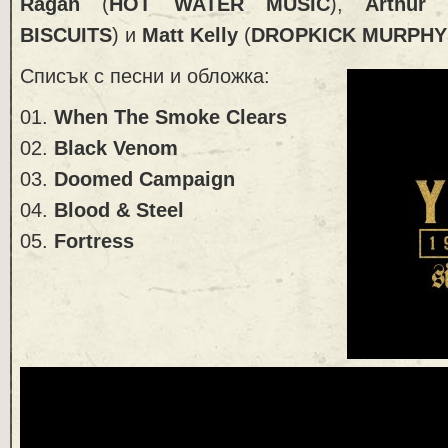
Ragan
(
HOT WATER MUSIC
),
Arthur 
BISCUITS
) и
Matt Kelly
(
DROPKICK MURPHY
Списък с песни и обложка:
01.
When The Smoke Clears
02.
Black Venom
03.
Doomed Campaign
04.
Blood & Steel
05.
Fortress