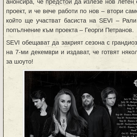
анонсира, че предстои да излезе нов летен 
проект, и че вече работи по нов – втори са
който ще участват басиста на SEVI – Рал
попълнение към проекта – Георги Петранов.
SEVI обещават да закрият сезона с грандио
на 7-ми декември и издават, че готвят няко
за шоуто!