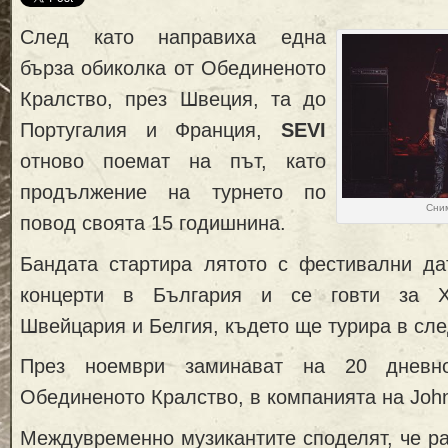
След като направиха една
бърза обиколка от Обединеното
Кралство, през Швеция, та до
Португалия и Франция,
SEVI
отново поемат на път, като
продължение на турнето по
Сним
повод своята 15 годишнина.
Бандата стартира лятото с фестивални да
концерти в България и се говти за Х
Швейцария и Белгия, където ще турира в сл
През ноември заминават на 20 дневн
Обединеното Кралство, в компанията на Johnny
Междувременно музикантите споделят, че ра