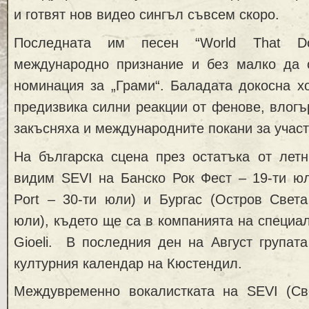
и готвят нов видео сингъл съвсем скоро.
Последната им песен “World That Doe
международно признание и без малко да 
номинация за „Грами“. Баладата докосна х
предизвика силни реакции от фенове, влогъ
закъсняха и международните покани за участ
На българска сцена през остатъка от лет
видим SEVI на Банско Рок Фест – 19-ти юл
Port – 30-ти юли) и Бургас (Остров Света
юли), където ще са в компанията на специал
Gioeli. В последния ден на Август групат
културния календар на Кюстендил.
Междувременно вокалистката на SEVI (Св