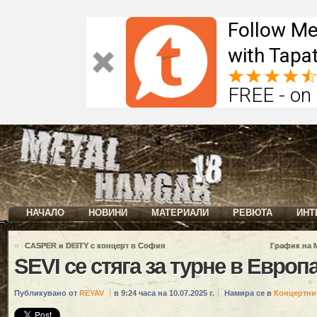
Follow Me
with Tapat
FREE - on
НАЧАЛО
НОВИНИ
МАТЕРИАЛИ
РЕВЮТА
ИНТ
«
CASPER и DEITY с концерт в София
График на M
SEVI се стяга за турне в Европ
Публикувано от
REYAV
в 9:24 часа на 10.07.2025 г.
Намира се в
Концертни