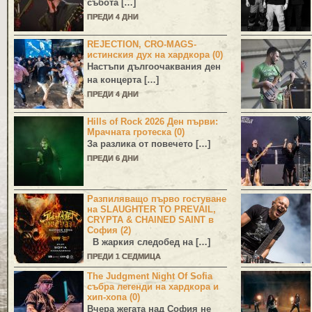
събота […]
ПРЕДИ 4 ДНИ
REJECTION, CRO-MAGS-
истинския дух на хардкора (0)
Настъпи дългоочаквания ден
на концерта […]
ПРЕДИ 4 ДНИ
Hills of Rock 2026 Ден първи:
Мрачната гротеска (0)
За разлика от повечето […]
ПРЕДИ 6 ДНИ
Разпиляващо първо гостуване
на SLAUGHTER TO PREVAIL,
CRYPTA & CHAINED SAINT в
София (2)
В жаркия следобед на […]
ПРЕДИ 1 СЕДМИЦА
The Judgment Night Of Sofia
събра легенди на хардкора и
хип-хопа (0)
Вчера жегата над София не