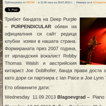
Публикувано от
REYAV
в 11:05 часа на 29.07.2013 г.
Намира се в
Концертн
Трибют бандата на Deep Purple
–
PURPENDICULAR
обяви на
официалния си сайт редица
клубни изяви в нашата страна.
Формираната през 2007 година,
от ирландския вокалист Robby
Thomas Walsh и австрийския
китарист Joe Doblhofer, банда прави доста 
като дори си партнира с Ian Paice и Joe Lynn 
Ето обявените дати:
Wednesday 11.09.2013
Blagoevgrad –
Piano 