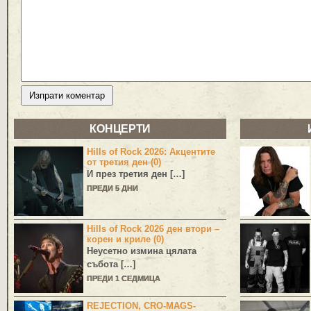
КОНЦЕРТИ
Hills of Rock 2026: Акцентите
от третия ден (0)
И през третия ден […]
ПРЕДИ 5 ДНИ
Hills of Rock 2026 ден втори –
корен и криле (0)
Неусетно измина цялата
събота […]
ПРЕДИ 1 СЕДМИЦА
REJECTION, CRO-MAGS-