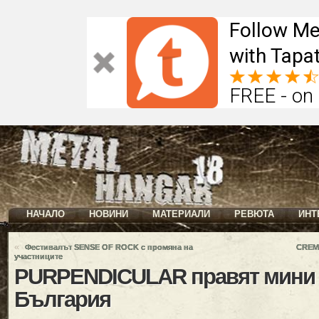
Follow Me
with Tapat
FREE - on
НАЧАЛО
НОВИНИ
МАТЕРИАЛИ
РЕВЮТА
ИНТ
«
Фестивалът SENSE OF ROCK с промяна на
CREM
участниците
PURPENDICULAR правят мини 
България