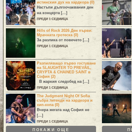
истинския дух на хардкора (0)
Настъпи дългоочаквания ден
на концерта […]
ПРЕДИ 1 СЕДМИЦА
Hills of Rock 2026 Ден първи:
Мрачната гротеска (0)
За разлика от повечето […]
ПРЕДИ 1 СЕДМИЦА
Разпиляващо първо гостуване
на SLAUGHTER TO PREVAIL,
CRYPTA & CHAINED SAINT в
София (2)
В жаркия следобед на […]
ПРЕДИ 1 СЕДМИЦА
The Judgment Night Of Sofia
събра легенди на хардкора и
хип-хопа (0)
Вчера жегата над София не
[…]
ПРЕДИ 1 СЕДМИЦА
ПОКАЖИ ОЩЕ
П