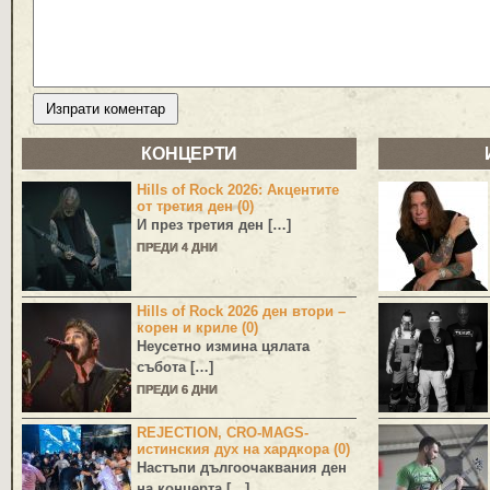
КОНЦЕРТИ
Hills of Rock 2026: Акцентите
от третия ден (0)
И през третия ден […]
ПРЕДИ 4 ДНИ
Hills of Rock 2026 ден втори –
корен и криле (0)
Неусетно измина цялата
събота […]
ПРЕДИ 6 ДНИ
REJECTION, CRO-MAGS-
истинския дух на хардкора (0)
Настъпи дългоочаквания ден
на концерта […]