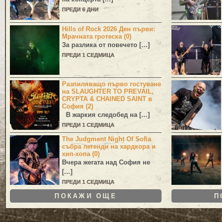
ПРЕДИ 6 ДНИ
Hills of Rock 2026 Ден първи:
Мрачната гротеска (0)
За разлика от повечето […]
ПРЕДИ 1 СЕДМИЦА
Разпиляващо първо гостуване
на SLAUGHTER TO PREVAIL,
CRYPTA & CHAINED SAINT в
София (2)
В жаркия следобед на […]
ПРЕДИ 1 СЕДМИЦА
The Judgment Night Of Sofia
събра легенди на хардкора и
хип-хопа (0)
Вчера жегата над София не
[…]
ПРЕДИ 1 СЕДМИЦА
ПОКАЖИ ОЩЕ
П