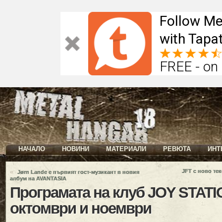
Follow Me
with Tapat
FREE - on
НАЧАЛО
НОВИНИ
МАТЕРИАЛИ
РЕВЮТА
ИНТ
«
JFT с ново те
Jørn Lande е първият гост-музикант в новия
албум на AVANTASIA
Програмата на клуб JOY STATI
октомври и ноември