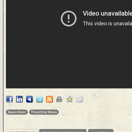
Space Eater
Thrashing Mania