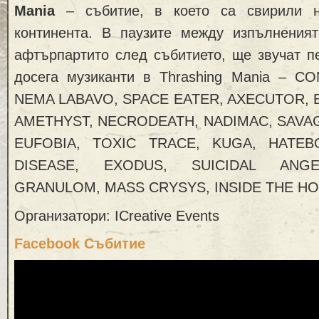
Mania
– събитие, в което са свирили 
континента. В паузите между изпълнения
афтърпартито след събитието, ще звучат п
досега музиканти в Thrashing Mania – C
NEMA LABAVO, SPACE EATER, AXECUTOR, 
AMETHYST, NECRODEATH, NADIMAC, SAVA
EUFOBIA, TOXIC TRACE, KUGA, HATEB
DISEASE, EXODUS, SUICIDAL ANGE
GRANULOM, MASS CRYSYS, INSIDE THE HO
Организатори: ICreative Events
Facebook Събитие