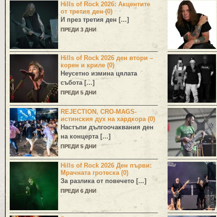
Hills of Rock 2026: Акцентите
от третия ден (0)
И през третия ден […]
ПРЕДИ 3 ДНИ
Hills of Rock 2026 ден втори –
корен и криле (0)
Неусетно измина цялата
събота […]
ПРЕДИ 5 ДНИ
REJECTION, CRO-MAGS-
истинския дух на хардкора (0)
Настъпи дългоочаквания ден
на концерта […]
ПРЕДИ 5 ДНИ
Hills of Rock 2026 Ден първи:
Мрачната гротеска (0)
За разлика от повечето […]
ПРЕДИ 6 ДНИ