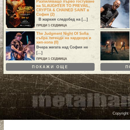
Разпиляващо първо гостуване
на SLAUGHTER TO PREVAIL,
CRYPTA & CHAINED SAINT в
София (2)
В жаркия следобед на […]
ПРЕДИ 1 СЕДМИЦА
The Judgment Night Of Sofia
събра легенди на хардкора и
хип-хопа (0)
Вчера жегата над София не
[…]
ПРЕДИ 1 СЕДМИЦА
ПОКАЖИ ОЩЕ
П
Copyright