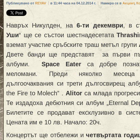
Публикувано от
REYAV
в 11:44 часа на 04.12.2014 г.
Намира се в
Акцент
,
К
Навръх Никулден, на
6-ти декември
, в с
Уши
“ ще се състои шестнадесетата
Thrash
вземат участие сръбските траш метъл групи
A
Двете банди ще представят за първи пъ
албуми.
Space Eater
са добре познат
меломани. Преди няколко месеца 
дългоочаквания си трети дългосвирещ албу
the Fire to Molech” .
Alitor
са млада прогреси
Те издадоха дебютния си албум „Eternal Dep
Билетите се продават ексклузивно в сис
Цената им е 10 лв. Начало: 20ч.
Концертът ще отбележи и
четвъртата годи