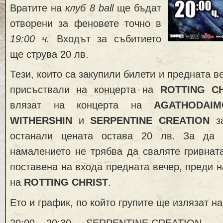
Вратите на
клуб 8 ball
ще бъдат
отворени за феновете точно в
19:00 ч.
Входът за събитието
ще струва 20 лв.
Тези, които са закупили билети и предната ве
присъствали на концерта на
ROTTING CH
влязат на концерта на
AGATHODAIM
WITHERSHIN
и
SERPENTINE CREATION
за
останали цената остава 20 лв. За да 
намалението не трябва да сваляте гривнат
поставена на входа предната вечер, преди н
на
ROTTING CHRIST
.
Ето и график, по който групите ще излязат на
20:00 – 20:30 SERPENTINE CREATION