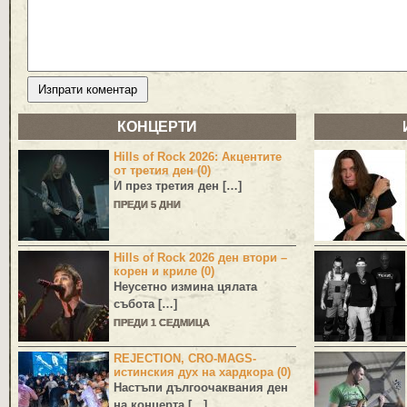
КОНЦЕРТИ
Hills of Rock 2026: Акцентите
от третия ден (0)
И през третия ден […]
ПРЕДИ 5 ДНИ
Hills of Rock 2026 ден втори –
корен и криле (0)
Неусетно измина цялата
събота […]
ПРЕДИ 1 СЕДМИЦА
REJECTION, CRO-MAGS-
истинския дух на хардкора (0)
Настъпи дългоочаквания ден
на концерта […]