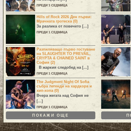
ПРЕДИ 1 СЕДМИЦА
Hills of Rock 2026 Ден първи:
Мрачната гротеска (0)
За разлика от повечето […]
ПРЕДИ 1 СЕДМИЦА
Разпиляващо първо гостуване
на SLAUGHTER TO PREVAIL,
CRYPTA & CHAINED SAINT в
София (2)
В жаркия следобед на […]
ПРЕДИ 1 СЕДМИЦА
The Judgment Night Of Sofia
събра легенди на хардкора и
хип-хопа (0)
Вчера жегата над София не
[…]
ПРЕДИ 1 СЕДМИЦА
ПОКАЖИ ОЩЕ
П