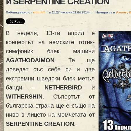
и SERPENTINE CREATION
Публикувано от
enjnthlf
в 11:27 часа на 11.04.2014 г.
Намира се в
Акцент
,
К
В неделя, 13-ти април е
концертът на немските готик-
симфoник блек машини
AGATHODAIMON
. Те ще
доведат със себе си и две
екстремни шведски блек метъл
банди –
NETHERBIRD
и
WITHERSHIN
. Съпортът от
българска страна ще е също на
ниво в лицето на момчетата от
SERPENTINE CREATION
.