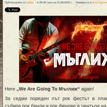
Публикувано от
gillan
в 20:49 часа на 21.06.2019 г.
Намира се в
Български
Here
„We Are Going To Мъглиж“
again!
За седми пореден път рок фестът в пла
събира рок банди и рок фенове в центъра на