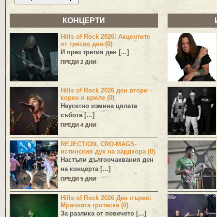
КОНЦЕРТИ
Hills of Rock 2026: Акцентите
от третия ден (0)
И през третия ден […]
ПРЕДИ 2 ДНИ
Hills of Rock 2026 ден втори –
корен и криле (0)
Неусетно измина цялата
събота […]
ПРЕДИ 4 ДНИ
REJECTION, CRO-MAGS-
истинския дух на хардкора (0)
Настъпи дългоочаквания ден
на концерта […]
ПРЕДИ 5 ДНИ
Hills of Rock 2026 Ден първи:
Мрачната гротеска (0)
За разлика от повечето […]