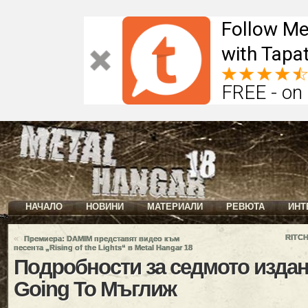
Follow Me
with Tapat
FREE - on
НАЧАЛО
НОВИНИ
МАТЕРИАЛИ
РЕВЮТА
ИНТ
«
RITC
Прeмиера: DAMIM представят видео към
песента „Rising of the Lights“ в Metal Hangar 18
Подробности за седмото издан
Going To Мъглиж