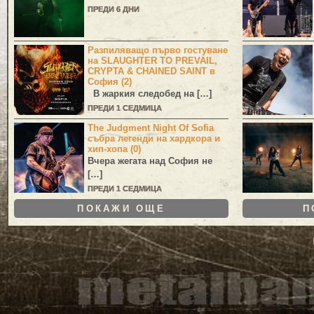
ПРЕДИ 6 ДНИ
Разпиляващо първо гостуване
на SLAUGHTER TO PREVAIL,
CRYPTA & CHAINED SAINT в
София (2)
В жаркия следобед на […]
ПРЕДИ 1 СЕДМИЦА
The Judgment Night Of Sofia
събра легенди на хардкора и
хип-хопа (0)
Вчера жегата над София не
[…]
ПРЕДИ 1 СЕДМИЦА
ПОКАЖИ ОЩЕ
П