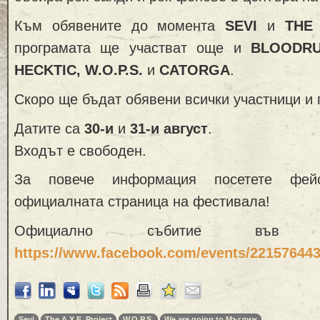
Към обявените до момента
SEVI
и
THE 
програмата ще участват още и
BLOODRU
HECKTIC, W.O.P.S.
и
CATORGA
.
Скоро ще бъдат обявени всички участници и 
Датите са
30-и
и
31-и август
.
Входът е свободен.
За повече информация посетете фей
официалната страница на фестивала!
Официално събитие във 
https://www.facebook.com/events/22157644
Sevi
The A.X.E. Project
W.O.P.S.
We are going to Мъглиж