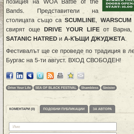
позиция на WOA Battle of the
Bands. Представители на
столицата също са
SCUMLINE
,
WARSCUM
свирят още
DRIVE YOUR LIFE
от Варна, 
SATANIC HATRED
и
А-КЪЩИ ДЖУДЖЕТА
.
Фестивалът ще се проведе по традиция в ле
Бургас на 5-ти август. ВХОД СВОБОДЕН!
Drive Your Life
SEA OF BLACK FESTIVAL
Shambless
Sinister
КОМЕНТАРИ (0)
ПОДОБНИ ПУБЛИКАЦИИ
ЗА АВТОРА