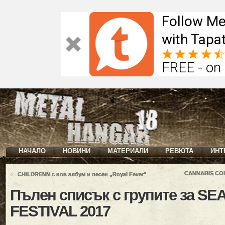
Follow Me
with Tapat
FREE - on
НАЧАЛО
НОВИНИ
МАТЕРИАЛИ
РЕВЮТА
ИНТ
«
CANNABIS COR
CHILDRENN с нов албум и песен „Royal Fever“
Пълен списък с групите за SE
FESTIVAL 2017