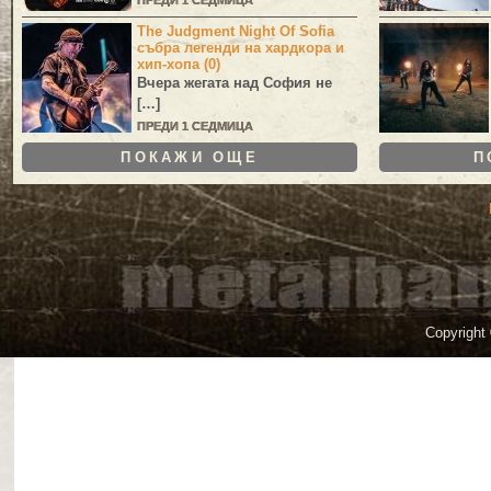
ПРЕДИ 1 СЕДМИЦА
The Judgment Night Of Sofia
събра легенди на хардкора и
хип-хопа (0)
Вчера жегата над София не
[…]
ПРЕДИ 1 СЕДМИЦА
ПОКАЖИ ОЩЕ
П
Copyright