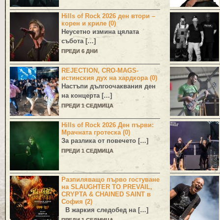
Hills of Rock 2026 ден втори –
корен и криле (0)
Неусетно измина цялата
събота […]
ПРЕДИ 6 ДНИ
REJECTION, CRO-MAGS-
истинския дух на хардкора (0)
Настъпи дългоочаквания ден
на концерта […]
ПРЕДИ 1 СЕДМИЦА
Hills of Rock 2026 Ден първи:
Мрачната гротеска (0)
За разлика от повечето […]
ПРЕДИ 1 СЕДМИЦА
Разпиляващо първо гостуване
на SLAUGHTER TO PREVAIL,
CRYPTA & CHAINED SAINT в
София (2)
В жаркия следобед на […]