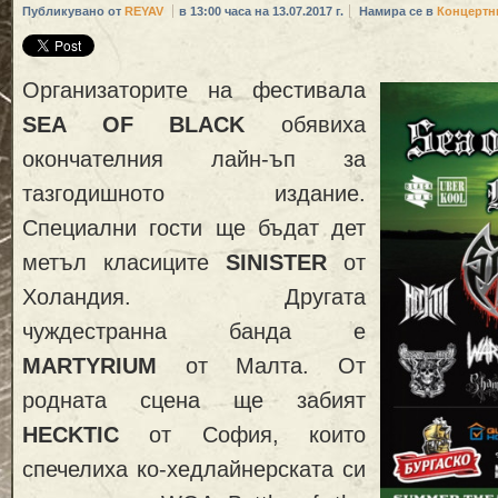
Публикувано от
REYAV
в 13:00 часа на 13.07.2017 г.
Намира се в
Концертн
Организаторите на фестивала
SEA OF BLACK
обявиха
окончателния лайн-ъп за
тазгодишното издание.
Специални гости ще бъдат дет
метъл класиците
SINISTER
от
Холандия. Другата
чуждестранна банда е
MARTYRIUM
от Малта. От
родната сцена ще забият
HECKTIC
от София, които
спечелиха ко-хедлайнерската си