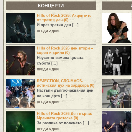
КОНЦЕРТИ
Hills of Rock 2026: Акцентите
от третия ден (0)
И през третия ден […]
ПРЕДИ 2 ДНИ
Hills of Rock 2026 ден втори –
корен и криле (0)
Неусетно измина цялата
събота […]
ПРЕДИ 4 ДНИ
REJECTION, CRO-MAGS-
истинския дух на хардкора (0)
Настъпи дългоочаквания ден
на концерта […]
ПРЕДИ 4 ДНИ
Hills of Rock 2026 Ден първи:
Мрачната гротеска (0)
За разлика от повечето […]
ПРЕДИ 6 ДНИ