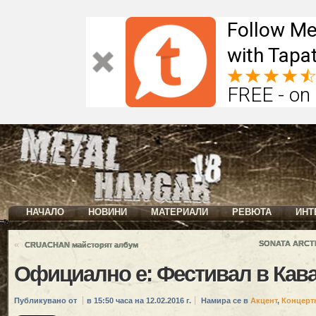
Follow Me
with Tapat
FREE - on
НАЧАЛО
НОВИНИ
МАТЕРИАЛИ
РЕВЮТА
ИНТ
«
SONATA ARCTI
CRUACHAN майсторят албум
Официално е: Фестивал в Кава
Публикувано от
в 15:50 часа на 12.02.2016 г.
Намира се в
Акцент
,
Концерт