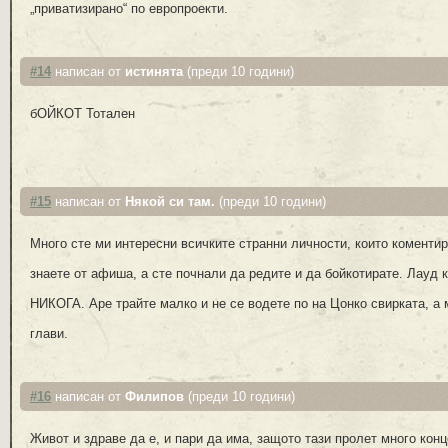
„приватизирано“ по европроекти.
#14
написан от
истинята
(преди 10 години)
бОЙКОТ Тотален
#15
написан от
Някой си там.
(преди 10 години)
Много сте ми интересни всичките странни личности, които коментир
знаете от афиша, а сте почнали да редите и да бойкотирате. Лауд 
НИКОГА. Аре трайте малко и не се водете по на Цонко свирката, а
глави.
#16
написан от
Филипов
(преди 10 години)
Живот и здраве да е, и пари да има, защото тази пролет много конц