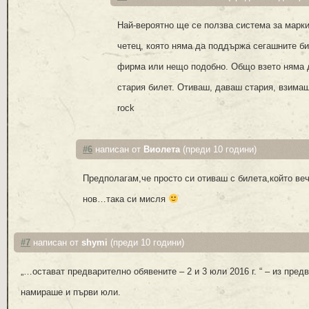
Най-вероятно ще се ползва система за марки
четец, която няма да поддържа сегашните би
фирма или нещо подобно. Общо взето няма
стария билет. Отиваш, даваш стария, взимаш 
rock
#6
написан от
Виолета
(преди 10 години)
Предполагам,че просто си отиваш с билета,който веч
нов…така си мисля
#7
написан от
shymi
(преди 10 години)
„…остават предварително обявените – 2 и 3 юли 2016 г. “ – из пред
намираше и първи юли.