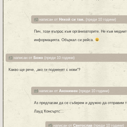
#2
написан от
Някой си там.
(преди 10 години)
Пич, този въпрос към организаторите. Не към медиит
информацията. Объркал си рейса.
#3
написан от
Божо
(преди 10 години)
Какво ще рече, „ако ги подменят с нови“?
#4
написан от
Анонимен
(преди 10 години)
Аз предлагам да се съберем и дружно да отправим 
Лауд Консъртс…
#5
написан от
Светослав
(преди 10 години)