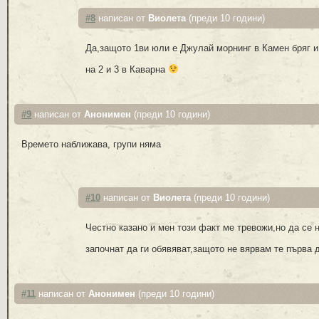
#8
написан от
Виолета
(преди 10 години)
Да,защото 1ви юли е Джулай морнинг в Камен бряг 
на 2 и 3 в Каварна
#9
написан от
Анонимен
(преди 10 години)
Времето наближава, групи няма
#10
написан от
Виолета
(преди 10 години)
Честно казано и мен този факт ме тревожи,но да се 
започнат да ги обявяват,защото не вярвам те първа 
#11
написан от
Анонимен
(преди 10 години)