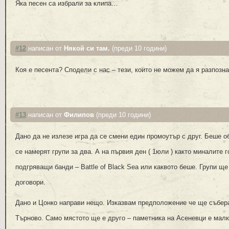
Яка песен са избрали за клипа…
#12
написан от
Някой си там.
(преди 10 години)
Коя е песента? Сподели с нас – тези, които не можем да я разпозн
#13
написан от
Филипов
(преди 10 години)
Дано да не излезе игра да се смени един промоутър с друг. Беше об
се намерят групи за два. А на първия ден ( 1юли ) както миналите 
подгряващи банди – Battle of Black Sea или каквото беше. Групи щ
договори.
Дано и Цонко направи нещо. Изказвам предположение че ще събера
Търново. Само мястото ще е друго – паметника на Асеневци е малко