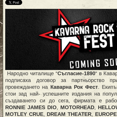
Народно читалище “
Съгласие-1890
“ в Кава
подписаха договор за партньорство пр
провеждането на
Каварна Рок Фест
. Екип
стои зад най- успешните издания на попул
създаването си до сега, фирмата е раб
RONNIE JAMES DIO
,
MOTORHEAD
,
HELLO
MOTLEY CRUE
,
DREAM THEATER
,
EUROPE