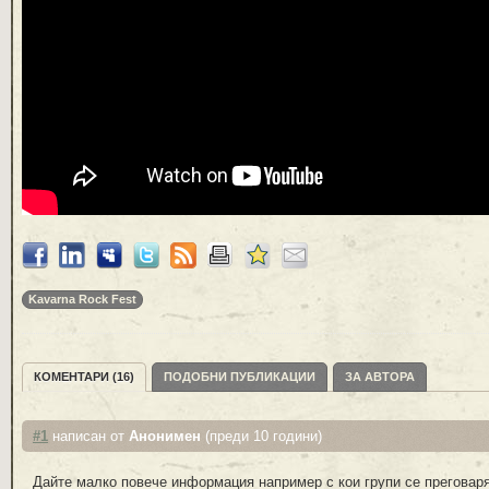
Kavarna Rock Fest
КОМЕНТАРИ (16)
ПОДОБНИ ПУБЛИКАЦИИ
ЗА АВТОРА
#1
написан от
Анонимен
(преди 10 години)
Дайте малко повече информация например с кои групи се преговар