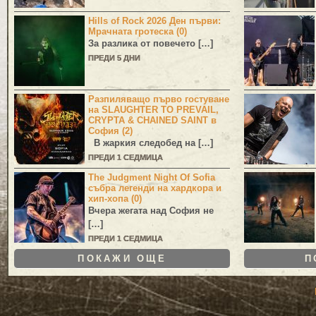
Hills of Rock 2026 Ден първи:
Мрачната гротеска (0)
За разлика от повечето […]
ПРЕДИ 5 ДНИ
Разпиляващо първо гостуване
на SLAUGHTER TO PREVAIL,
CRYPTA & CHAINED SAINT в
София (2)
В жаркия следобед на […]
ПРЕДИ 1 СЕДМИЦА
The Judgment Night Of Sofia
събра легенди на хардкора и
хип-хопа (0)
Вчера жегата над София не
[…]
ПРЕДИ 1 СЕДМИЦА
ПОКАЖИ ОЩЕ
П