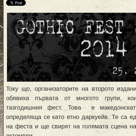
Току що, организаторите на второто издани
обявиха първата от многото групи, к
тазгодишния фест. Това e македонск
определяща се като етно даркуейв. Те са е
на феста и ще свирят на голямата сцена на 
октомври.