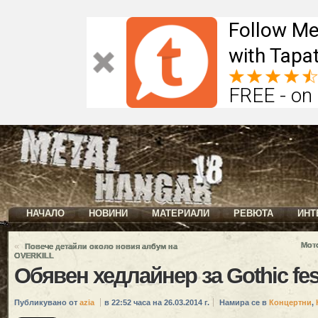
Follow Me
with Tapat
FREE - on
НАЧАЛО
НОВИНИ
МАТЕРИАЛИ
РЕВЮТА
ИНТ
«
Мото
Повече детайли около новия албум на
OVERKILL
Обявен хедлайнер за Gothic fest
Публикувано от
azia
в 22:52 часа на 26.03.2014 г.
Намира се в
Концертни
,