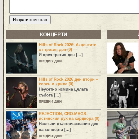
КОНЦЕРТИ
Hills of Rock 2026: Акцентите
от третия ден (0)
И през третия ден […]
ПРЕДИ 2 ДНИ
Hills of Rock 2026 ден втори –
корен и криле (0)
Неусетно измина цялата
събота […]
ПРЕДИ 4 ДНИ
REJECTION, CRO-MAGS-
истинския дух на хардкора (0)
Настъпи дългоочаквания ден
на концерта […]
ПРЕДИ 4 ДНИ