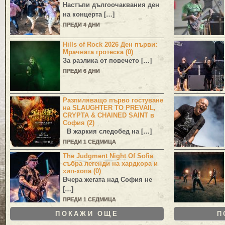
Настъпи дългоочаквания ден
на концерта […]
ПРЕДИ 4 ДНИ
Hills of Rock 2026 Ден първи:
Мрачната гротеска (0)
За разлика от повечето […]
ПРЕДИ 6 ДНИ
Разпиляващо първо гостуване
на SLAUGHTER TO PREVAIL,
CRYPTA & CHAINED SAINT в
София (2)
В жаркия следобед на […]
ПРЕДИ 1 СЕДМИЦА
The Judgment Night Of Sofia
събра легенди на хардкора и
хип-хопа (0)
Вчера жегата над София не
[…]
ПРЕДИ 1 СЕДМИЦА
ПОКАЖИ ОЩЕ
П