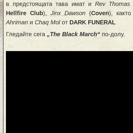
в предстоящата тава имат и
Rev Thomas 
Hellfire Club
),
Jinx Dawson
(
Coven
), какт
Ahriman
и
Chaq Mol
от
DARK FUNERAL
Гледайте сега
„The Black March“
по-долу.