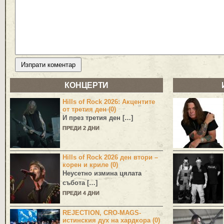
КОНЦЕРТИ
Hills of Rock 2026: Акцентите
от третия ден (0)
И през третия ден […]
ПРЕДИ 2 ДНИ
Hills of Rock 2026 ден втори –
корен и криле (0)
Неусетно измина цялата
събота […]
ПРЕДИ 4 ДНИ
REJECTION, CRO-MAGS-
истинския дух на хардкора (0)