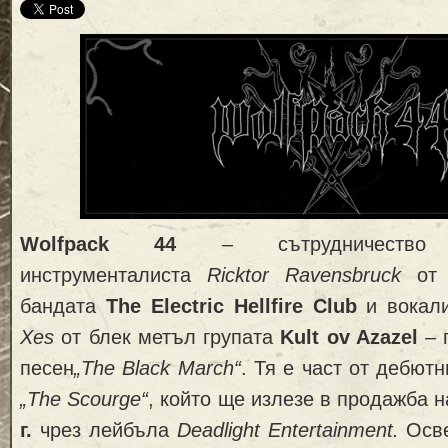
Wolfpack 44
– сътрудничество
инструменталиста
Ricktor Ravensbruck
от 
бандата
The Electric Hellfire Club
и вокали
Xes
от блек метъл групата
Kult ov Azazel
– 
песен
„The Blac
k March“
. Тя е част от дебют
„The Scourge“
, който ще излезе в продажба 
г.
чрез лейбъла
Deadlight Entertainment.
Осве