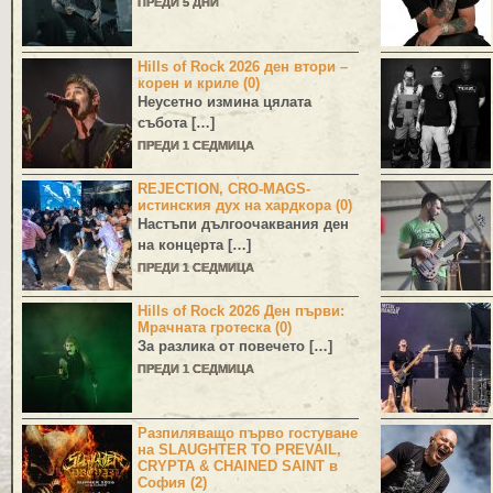
ПРЕДИ 5 ДНИ
Hills of Rock 2026 ден втори –
корен и криле (0)
Неусетно измина цялата
събота […]
ПРЕДИ 1 СЕДМИЦА
REJECTION, CRO-MAGS-
истинския дух на хардкора (0)
Настъпи дългоочаквания ден
на концерта […]
ПРЕДИ 1 СЕДМИЦА
Hills of Rock 2026 Ден първи:
Мрачната гротеска (0)
За разлика от повечето […]
ПРЕДИ 1 СЕДМИЦА
Разпиляващо първо гостуване
на SLAUGHTER TO PREVAIL,
CRYPTA & CHAINED SAINT в
София (2)