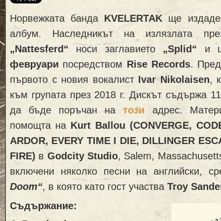
Норвежката банда
KVELERTAK
ще издаде 
албум. Наследникът на излязлата пре
„Nattesferd“
носи заглавието
„Splid“
и щ
февруари
посредством
Rise Records
. Пре
първото с новия вокалист
Ivar Nikolaisen
, 
към групата през 2018 г. Дискът съдържа 1
да бъде поръчан на
този
адрес. Матер
помощта на
Kurt Ballou (CONVERGE, CO
ARDOR, EVERY TIME I DIE, DILLINGER ES
FIRE)
в
Godcity Studio
, Salem, Massachuset
включени няколко песни на английски, с
Doom“
, в която като гост участва
Troy Sand
Съдържание: