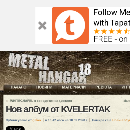
Follow Me
with Tapat
FREE - on
НАЧАЛО
НОВИНИ
МАТЕРИАЛИ
РЕВЮТА
ИНТ
«
WHITECHAPEL с концертен видеоклип
Изл
Нов албум от KVELERTAK
Публикувано от
gillan
в 16:42 часа на 10.02.2020 г.
Намира се в
Нови албу