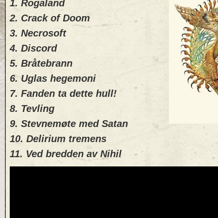
1. Rogaland
2. Crack of Doom
3. Necrosoft
4. Discord
5. Bråtebrann
6. Uglas hegemoni
7. Fanden ta dette hull!
8. Tevling
9. Stevnemøte med Satan
10. Delirium tremens
11. Ved bredden av Nihil