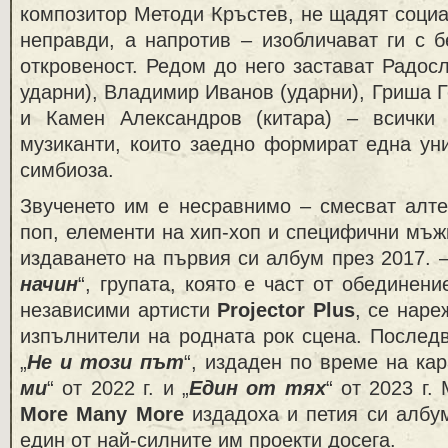
композитор Методи Кръстев, не щадят соци
неправди, а напротив – изобличават ги с 
откровеност. Редом до него застават Радосл
ударни), Владимир Иванов (ударни), Гриша Г
и Камен Александров (китара) – всички
музиканти, които заедно формират една ун
симбиоза.
Звученето им е несравнимо – смесват алте
поп, елементи на хип-хоп и специфични мъж
издаването на първия си албум през 2017. –
начин
“, групата, която е част от обединен
независими артисти
Projector Plus
, се наре
изпълнители на родната рок сцена. Послед
„
Не и този път
“, издаден по време на кар
ми
“ от 2022 г. и „
Един от тях
“ от 2023 г
More Many More
издадоха и петия си албу
един от най-силните им проекти досега.