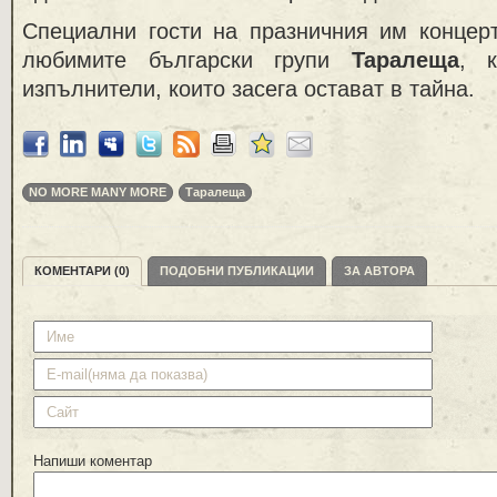
Специални гости на празничния им концер
любимите български групи
Таралеща
, 
изпълнители, които засега остават в тайна.
NO MORE MANY MORE
Таралеща
КОМЕНТАРИ (0)
ПОДОБНИ ПУБЛИКАЦИИ
ЗА АВТОРА
Напиши коментар