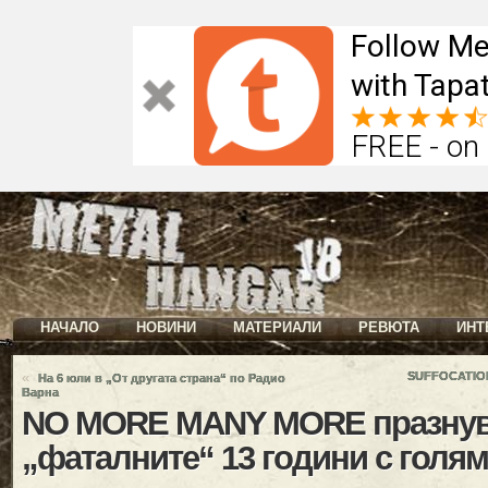
Follow Me
with Tapat
FREE - on
НАЧАЛО
НОВИНИ
МАТЕРИАЛИ
РЕВЮТА
ИНТ
«
SUFFOCATION
На 6 юли в „От другата страна“ по Радио
Варна
NO MORE MANY MORE празнув
„фаталните“ 13 години с голям