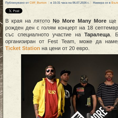
Публикувано от
Cliff_Burton
в 15:31 часа на 06.07.2026 г.
Намира се в
Бъл
В края на лятото
No More Many More
ще 
рожден ден с голям концерт на 18 септември
със специалното участие на
Таралеща
. 
организиран от Fest Team, може да нам
Ticket Station
на цени от 20 евро.