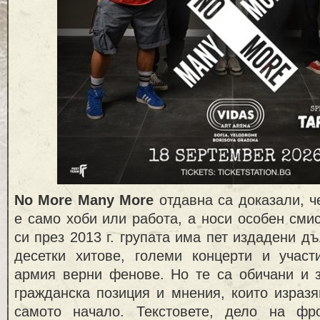
No More Many More
отдавна са доказали, че
е само хоби или работа, а носи особен сми
си през 2013 г. групата има пет издадени д
десетки хитове, големи концерти и учас
армия верни фенове. Но те са обичани и з
гражданска позиция и мнения, които изразя
самото начало. Текстовете, дело на фр