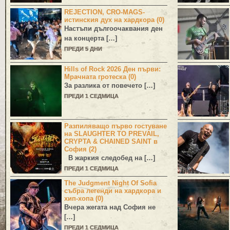
REJECTION, CRO-MAGS-
истинския дух на хардкора (0)
Настъпи дългоочаквания ден
на концерта […]
ПРЕДИ 5 ДНИ
Hills of Rock 2026 Ден първи:
Мрачната гротеска (0)
За разлика от повечето […]
ПРЕДИ 1 СЕДМИЦА
Разпиляващо първо гостуване
на SLAUGHTER TO PREVAIL,
CRYPTA & CHAINED SAINT в
София (2)
В жаркия следобед на […]
ПРЕДИ 1 СЕДМИЦА
The Judgment Night Of Sofia
събра легенди на хардкора и
хип-хопа (0)
Вчера жегата над София не
[…]
ПРЕДИ 1 СЕДМИЦА