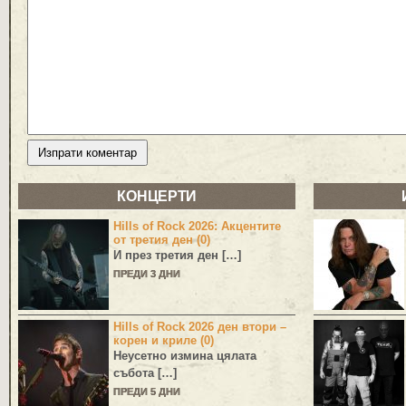
КОНЦЕРТИ
Hills of Rock 2026: Акцентите
от третия ден (0)
И през третия ден […]
ПРЕДИ 3 ДНИ
Hills of Rock 2026 ден втори –
корен и криле (0)
Неусетно измина цялата
събота […]
ПРЕДИ 5 ДНИ