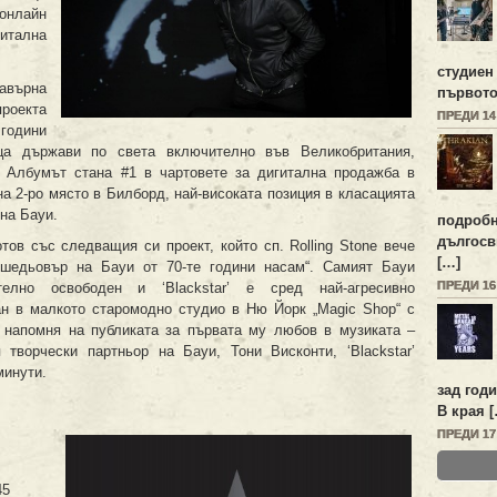
 онлайн
итална
студиен
авърна
първото
проекта
ПРЕДИ 1
 години
ца държави по света включително във Великобритания,
. Албумът стана #1 в чартовете за дигитална продажба в
на 2-ро място в Билборд, най-високата позиция в класацията
на Бауи.
подробн
дългосв
тов със следващия си проект, който сп. Rolling Stone вече
[…]
п шедьовър на Бауи от 70-те години насам“. Самият Бауи
ПРЕДИ 1
елно освободен и ‘Blackstar’ е сред най-агресивно
ан в малкото старомодно студио в Ню Йорк „Magic Shop“ с
 напомня на публиката за първата му любов в музиката –
творчески партньор на Бауи, Тони Висконти, ‘Blackstar’
минути.
зад год
В края 
ПРЕДИ 1
45