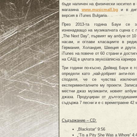
бъде наличен на физически носител в
магазина
www.musicmall.bg
и в диг
версия в iTunes Bulgaria.
През 2013-та година Бауи се з
изненадващо на музикалната сцена с 
„The Next Day”, първият му албум от 10
насам, и оглави класациите в реди
Германия, Холандия, Швеция и други
iTunes на повече от 60 страни и достиг
на САЩ в цялата звукозаписна кариера 
Три години по-късно, Дейвид Бауи е го
определи като „най-добрият анти-по
споделя, че се чувства изключит
експерименталните му проекти. Запис
местни джаз музиканти, новият албум
джаза. Продуциран от дългогодишния 
съдържа 7 песни и е с времетраене 42 
Съдържание –
CD
:
„Blackstar“ 9:56
„‘Tis a Pity She Was a Whore“ 4: