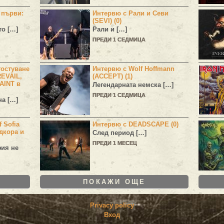
н първи:
Интервю с Рали и Севи
(SEVI) (0)
то […]
Рали и […]
ПРЕДИ 1 СЕДМИЦА
остуване
Интервю с Wolf Hoffmann
EVAIL,
(ACCEPT) (1)
AINT в
Легендарната немска […]
ПРЕДИ 1 СЕДМИЦА
а […]
 Sofia
Интервю с DEADSCAPE (0)
дкора и
След период […]
ПРЕДИ 1 МЕСЕЦ
фия не
ПОКАЖИ ОЩЕ
Privacy policy
Вход