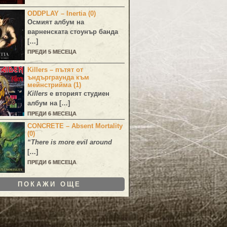
ODDPLAY – Inertia (0)
Осмият албум на
варненската стоунър банда
[…]
ПРЕДИ 5 МЕСЕЦА
Killers – пътят от
ъндърграунда към
мейнстрийма (1)
Killers
е вторият студиен
албум на […]
ПРЕДИ 6 МЕСЕЦА
CONCRETE – Absent Mortality
(0)
“There is more evil around
[…]
ПРЕДИ 6 МЕСЕЦА
ПОКАЖИ ОЩЕ