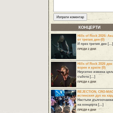
КОНЦЕРТИ
Hills of Rock 2026: Ак
от третия ден (0)
И през третия ден […]
ПРЕДИ 2 ДНИ
Hills of Rock 2026 ден
корен и криле (0)
Неусетно измина цял
събота […]
ПРЕДИ 4 ДНИ
REJECTION, CRO-MA
истинския дух на хар
Настъпи дългоочаква
на концерта […]
ПРЕДИ 4 ДНИ