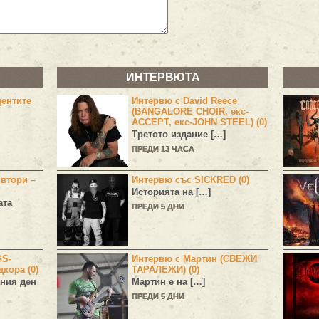
ИНТЕРВЮТА
центите
Интервю с David Reece
(BANGALORE CHOIR, екс-
ACCEPT, екс-JOHN STEEL) (0)
Третото издание […]
ПРЕДИ 13 ЧАСА
 втори –
Интервю със SICKRED (0)
Историята на […]
ата
ПРЕДИ 5 ДНИ
GS-
Интервю с Мартин (СВЕЖИ
дкора (0)
ТАРАЛЕЖИ) (0)
ния ден
Мартин е на […]
ПРЕДИ 5 ДНИ