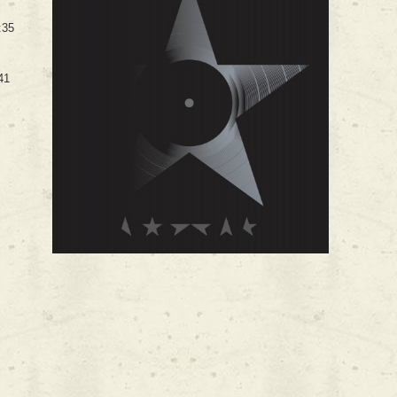
:35
41