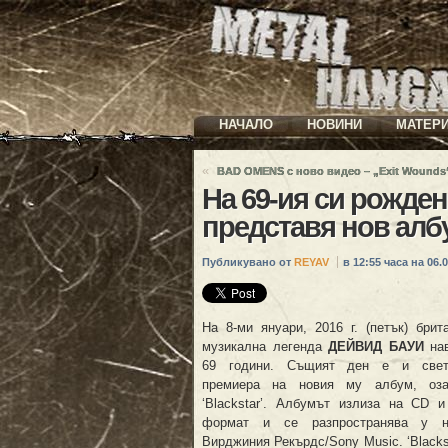
НАЧАЛО
НОВИНИ
МАТЕР
«
BAD OMENS с ново видео – „Exit Wounds
На 69-ия си рожде
представя нов алб
Публикувано от
REYAV
в 12:55 часа на 06.0
На 8-ми януари, 2016 г. (петък) брит
музикална легенда
ДЕЙВИД БАУИ
на
69 години. Същият ден е и свет
премиера на новия му албум, оза
‘Blackstar’. Албумът излиза на CD и
формат и се разпространява у 
Вирджиния Рекърдс/Sony Music. ‘Blacks