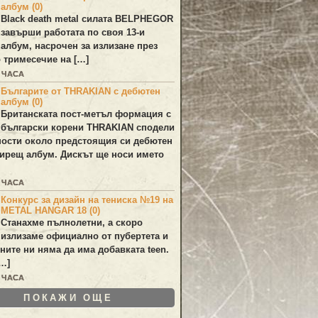
албум (0)
Black death metal силата
BELPHEGOR
завърши работата по своя 13-и
 албум, насрочен за излизане през
 тримесечие на […]
4 ЧАСА
Българите от THRAKIAN с дебютен
албум (0)
Британската пост-метъл формация с
български корени
THRAKIAN
сподели
ости около предстоящия си дебютен
ирещ албум. Дискът ще носи името
6 ЧАСА
Конкурс за дизайн на тениска №19 на
METAL HANGAR 18 (0)
Станахме пълнолетни, а скоро
излизаме официално от пубертета и
ините ни няма да има добавката teen.
[…]
7 ЧАСА
ПОКАЖИ ОЩЕ