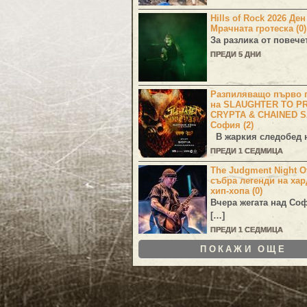
Hills of Rock 2026 Де
Мрачната гротеска (0)
За разлика от повече
ПРЕДИ 5 ДНИ
Разпиляващо първо г
на SLAUGHTER TO PR
CRYPTA & CHAINED S
София (2)
В жаркия следобед н
ПРЕДИ 1 СЕДМИЦА
The Judgment Night Of
събра легенди на хар
хип-хопа (0)
Вчера жегата над Со
[…]
ПРЕДИ 1 СЕДМИЦА
ПОКАЖИ ОЩЕ