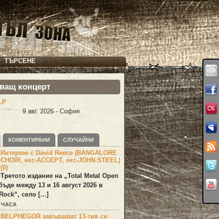
ТЪРСЕНЕ
ващ концерт
LP
9 авг. 2026 - София
КОМЕНТИРАНИ
СЛУЧАЙНИ
Интервю с David Reece (BANGALORE
CHOIR, екс-ACCEPT, екс-JOHN STEEL)
(0)
Третото издание на „Total Metal Open
бъде между 13 и 16 август 2026 в
Rock“, село […]
3 ЧАСА
BELPHEGOR завършват 13-тия си