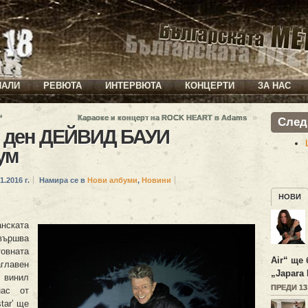
ИАЛИ
РЕВЮТА
ИНТЕРВЮТА
КОНЦЕРТИ
ЗА НАС
»
“
Караоке и концерт на ROCK HEART в Adams
След
н ден ДЕЙВИД БАУИ
ум
1.2016 г.
Намира се в
Нови албуми
,
Новини
НОВИ
анската
вършва
овната
Air“ ще 
главен
„Japara 
 винил
ПРЕДИ 1
нас от
tar’ ще