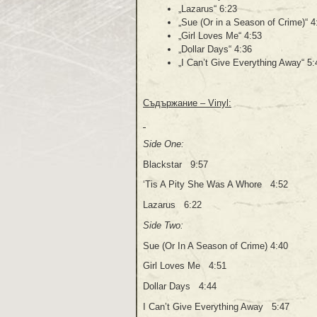
„Lazarus“ 6:23
„Sue (Or in a Season of Crime)“ 4
„Girl Loves Me“ 4:53
„Dollar Days“ 4:36
„I Can’t Give Everything Away“ 5:
Съдържание – Vinyl:
Side One:
Blackstar 9:57
‘Tis A Pity She Was A Whore 4:52
Lazarus 6:22
Side Two:
Sue (Or In A Season of Crime) 4:40
Girl Loves Me 4:51
Dollar Days 4:44
I Can’t Give Everything Away 5:47