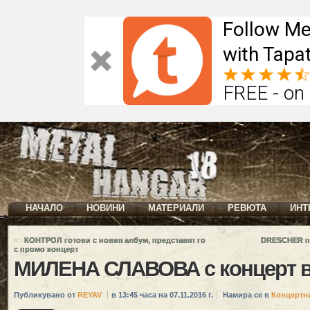
Follow Me
with Tapat
FREE - on
НАЧАЛО
НОВИНИ
МАТЕРИАЛИ
РЕВЮТА
ИНТ
«
КОНТРОЛ готови с новия албум, представят го
DRESCHER пр
с промо концерт
МИЛЕНА СЛАВОВА с концерт 
Публикувано от
REYAV
в 13:45 часа на 07.11.2016 г.
Намира се в
Концертн