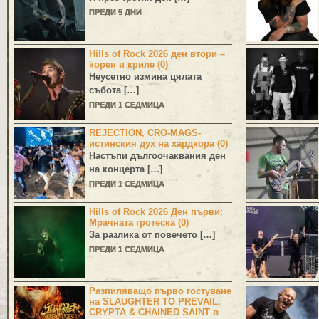
ПРЕДИ 5 ДНИ
Hills of Rock 2026 ден втори –
корен и криле (0)
Неусетно измина цялата
събота […]
ПРЕДИ 1 СЕДМИЦА
REJECTION, CRO-MAGS-
истинския дух на хардкора (0)
Настъпи дългоочаквания ден
на концерта […]
ПРЕДИ 1 СЕДМИЦА
Hills of Rock 2026 Ден първи:
Мрачната гротеска (0)
За разлика от повечето […]
ПРЕДИ 1 СЕДМИЦА
Разпиляващо първо гостуване
на SLAUGHTER TO PREVAIL,
CRYPTA & CHAINED SAINT в