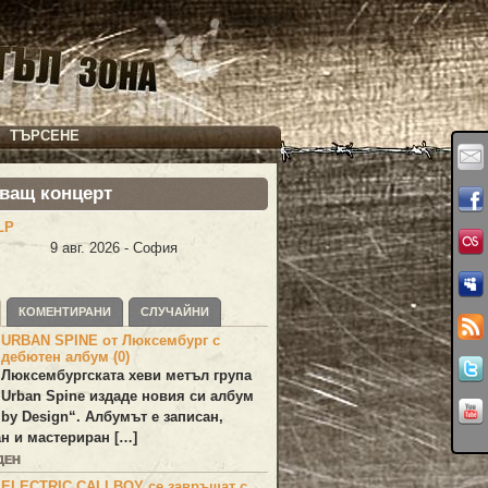
ТЪРСЕНЕ
ващ концерт
LP
9 авг. 2026 - София
КОМЕНТИРАНИ
СЛУЧАЙНИ
URBAN SPINE от Люксембург с
дебютен албум (0)
Люксембургската хеви метъл група
Urban Spine
издаде новия си албум
 by Design
“. Албумът е записан,
н и мастериран […]
ДЕН
ELECTRIC CALLBOY се завръщат с