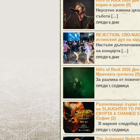
Hills of Rock 2026 ден
корен и криле (0)
Неусетно измина цял
събота […]
ПРЕДИ 6 ДНИ
REJECTION, CRO-MA
истинския дух на хар
Настъпи дългоочаква
на концерта […]
ПРЕДИ 6 ДНИ
Hills of Rock 2026 Де
Мрачната гротеска (0)
За разлика от повече
ПРЕДИ 1 СЕДМИЦА
Разпиляващо първо г
на SLAUGHTER TO PR
CRYPTA & CHAINED S
София (2)
В жаркия следобед н
ПРЕДИ 1 СЕДМИЦА
The Judgment Night Of