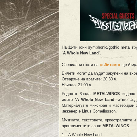
На 11-ти юни symphonic/gothic metal г
“
A Whole New Land
”.
Специални гости на
събитието
ще бъда
Билети могат да бъдат закупени на вход
Отваряне на вратите: 20:30 ч.
Начало: 21:00 ч.
Родната банда
METALWINGS
издава 
името
‘A Whole New Land’
и ще съдъ
Материалът е миксиран и мастериран от
инженер е Linus Corneliusson.
Музиката, текстовете, оркестралните 
аранжиментите са на
METALWINGS
.
1 – A Whole New Land