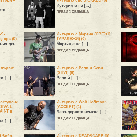
 втори –
Интервю със SICKRED (0)
Историята на […]
ата
ПРЕДИ 1 СЕДМИЦА
GS-
Интервю с Мартин (СВЕЖИ
дкора (0)
ТАРАЛЕЖИ) (0)
ния ден
Мартин е на […]
ПРЕДИ 1 СЕДМИЦА
н първи:
Интервю с Рали и Севи
(SEVI) (0)
то […]
Рали и […]
ПРЕДИ 1 СЕДМИЦА
остуване
Интервю с Wolf Hoffmann
EVAIL,
(ACCEPT) (1)
AINT в
Легендарната немска […]
ПРЕДИ 2 СЕДМИЦИ
а […]
 Sofia
Интервю с DEADSCAPE (0)