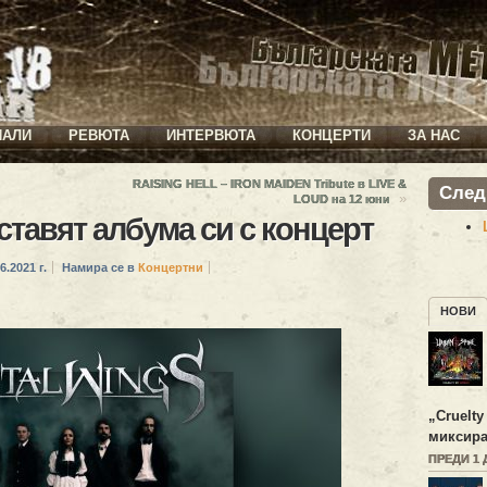
ИАЛИ
РЕВЮТА
ИНТЕРВЮТА
КОНЦЕРТИ
ЗА НАС
RAISING HELL – IRON MAIDEN Tribute в LIVE &
След
»
LOUD на 12 юни
авят албума си с концерт
6.2021 г.
Намира се в
Концертни
НОВИ
„
Cruelty
миксира
ПРЕДИ 1 