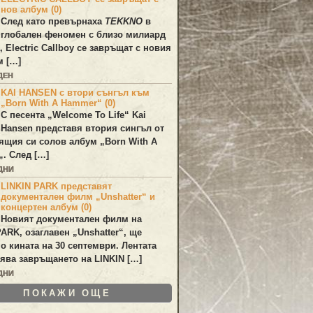
нов албум (0)
След като превърнаха
TEKKNO
в
глобален феномен с близо милиард
а,
Electric Callboy
се завръщат с новия
м […]
ДЕН
KAI HANSEN с втори сънгъл към
„Born With A Hammer“ (0)
С песента „
Welcome To Life
“
Kai
Hansen
представя втория сингъл от
ящия си солов албум „
Born With A
„. След […]
ДНИ
LINKIN PARK представят
документален филм „Unshatter“ и
концертен албум (0)
Новият документален филм на
PARK
, озаглавен
„Unshatter“
, ще
по кината на 30 септември. Лентата
ява завръщането на
LINKIN
[…]
ДНИ
ПОКАЖИ ОЩЕ