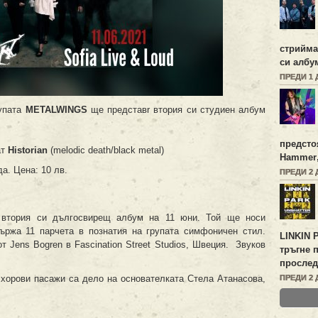
стрийм
си албу
ПРЕДИ 1 
рупата
METALWINGS
ще представr втория си студиен албум
предсто
т
Historian
(melodic death/black metal)
Hammer
а. Цена: 10 лв.
ПРЕДИ 2 
втория си дългосвирещ албум на 11 юни. Той ще носи
ржа 11 парчета в познатия на групата симфоничен стил.
LINKIN 
 Jens Bogren в Fascination Street Studios, Швеция. Звуков
тръгне 
прослед
и хорови пасажи са дело на основателката Стела Атанасова,
ПРЕДИ 2 