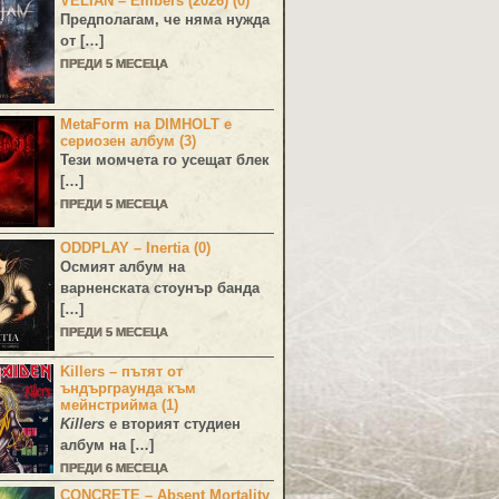
VELIAN – Embers (2026) (0)
Предполагам, че няма нужда
от […]
ПРЕДИ 5 МЕСЕЦА
MetaForm на DIMHOLT е
сериозен албум (3)
Тези момчета го усещат блек
[…]
ПРЕДИ 5 МЕСЕЦА
ODDPLAY – Inertia (0)
Осмият албум на
варненската стоунър банда
[…]
ПРЕДИ 5 МЕСЕЦА
Killers – пътят от
ъндърграунда към
мейнстрийма (1)
Killers
е вторият студиен
албум на […]
ПРЕДИ 6 МЕСЕЦА
CONCRETE – Absent Mortality