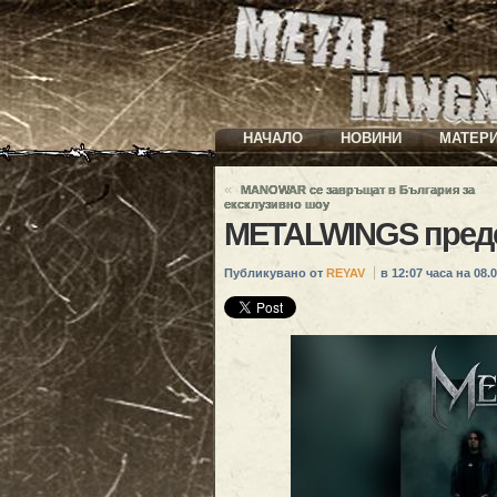
НАЧАЛО
НОВИНИ
МАТЕР
«
MANOWAR се зaвръщат в България за
ексклузивно шоу
METALWINGS предст
Публикувано от
REYAV
в 12:07 часа на 08.0