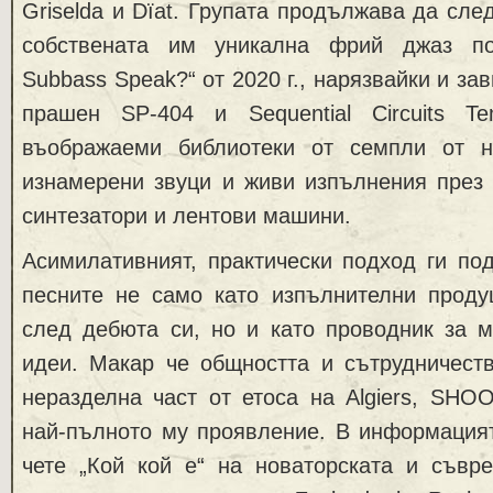
Griselda и Dïat. Групата продължава да сле
собствената им уникална фрий джаз по
Subbass Speak?“ от 2020 г., нарязвайки и за
прашен SP-404 и Sequential Circuits Te
въображаеми библиотеки от семпли от н
изнамерени звуци и живи изпълнения през
синтезатори и лентови машини.
Асимилативният, практически подход ги по
песните не само като изпълнителни проду
след дебюта си, но и като проводник за м
идеи. Макар че общността и сътрудничеств
неразделна част от етоса на Algiers, SHO
най-пълното му проявление. В информацият
чете „Кой кой е“ на новаторската и съвр