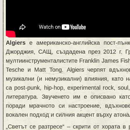
Algiers
е американско-английска пост-пънк
Джорджия, САЩ, създадена през 2012 г. Гр
мултиинструменталистите Franklin James Fis
Tesche и Matt Tong. Algiers черпят вдъхн
музикални (и немузикални) влияния, като н
са post-punk, hip-hop, experimental rock, so
литература. Звученето им е описвано като
поради мрачното си настроение, вдъхно
вокален подход и силния акцент върху атона
„Светът се разтресе“ – скрити от хората в 