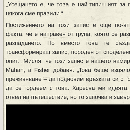
„Усещането е, че това е най-типичният за г
някога сме правили.“
Постижението на този запис е още по-в
факта, че е направен от група, която се ра
разпадането. Но вместо това те създа
трансформиращ запис, породен от споделено
опит. „Мисля, че този запис е нашето намир
Mahan, а Fisher добавя: „Това беше изцял
преживяване – да подновим връзката си с гр
да се гордеем с това. Харесва ми идеята,
отвел на пътешествие, но то започва и завър