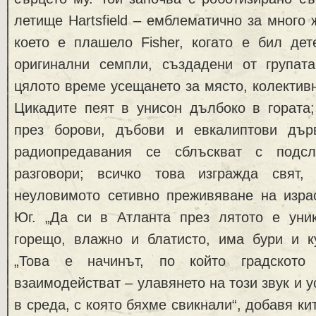
летище Hartsfield – емблематично за много 
което е плашело Fisher, когато е бил дет
оригинални семпли, създадени от групата
цялото време усещането за място, колективн
Цикадите пеят в унисон дълбоко в гората;
през борови, дъбови и евкалиптови дър
радиопредавания се сблъскват с подс
разговори; всичко това изгражда свят,
неуловимото сетивно преживяване на израс
Юг. „Да си в Атланта през лятото е уни
горещо, влажно и блатисто, има бури и ку
„Това е начинът, по който градското
взаимодействат – улавянето на този звук и 
в среда, с която бяхме свикнали“, добавя ки