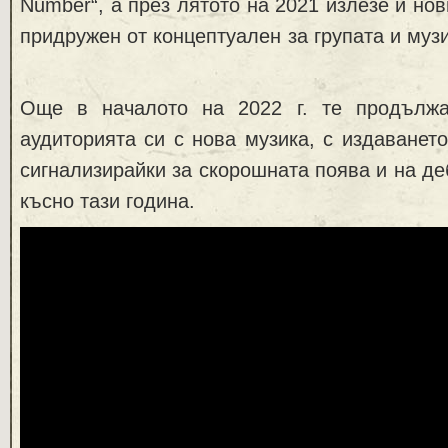
Number“, а през лятото на 2021 излезе и нови
придружен от концептуален за групата и муз
Още в началото на 2022 г. те продължа
аудиторията си с нова музика, с издаването
сигнализирайки за скорошната поява и на де
късно тази година.