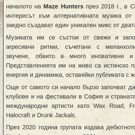
началото на
Maze Hunters
през 2018 г., в 
интересът към алтернативната музика от
заедно създават един уникален микс от дват
Музиката им се състои от свежи и зап
агресивни ритми, съчетани с меланхо
звучене, обвито в много иновативни и
Представленията им на живо са истинско п
енергия и динамика, оставяйки публиката с 
Още от самото си начало бързо започват д
клубове и на фестивали в София и страната
международни артисти като Wax Road, Fr
Halocraft и Drunk Jackals.
През 2020 година групата издава дебютнот