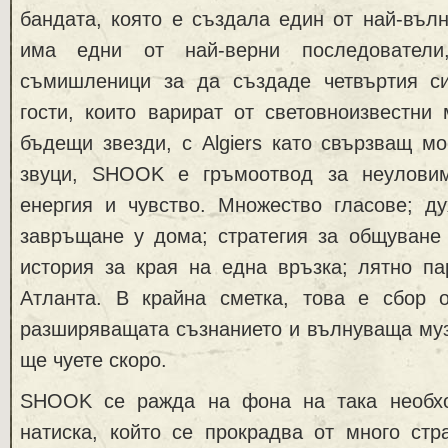
бандата, която е създала един от най-въл
има едни от най-верни последователи
съмишленици за да създаде четвъртия 
гости, които варират от световноизвестни
бъдещи звезди, с Algiers като свързващ м
звуци, SHOOK е гръмоотвод за неуловим
енергия и чувство. Множество гласове; ду
завръщане у дома; стратегия за общуване 
история за края на една връзка; лятно па
Атланта. В крайна сметка, това е сбор 
разширяващата съзнанието и вълнуваща муз
ще чуете скоро.
SHOOK се ражда на фона на така необхо
натиска, който се прокрадва от много стр