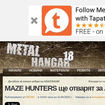
Follow Me
with Tapat
FREE - on
НАЧАЛО
НОВИНИ
МАТЕРИАЛИ
РЕВЮТА
ИНТ
«
Детайли за новия албум на ASAGRAUM
Концертът н
MAZE HUNTERS ще отварят за
Публикувано от
REYAV
в 14:01 часа на 11.09.2023 г.
Намира се в
Концертн