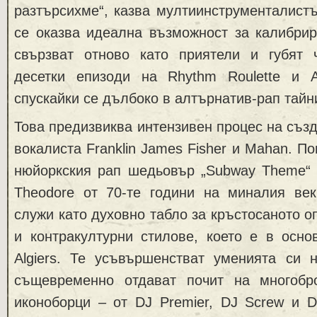
разтърсихме“, казва мултиинструменталист
се оказва идеална възможност за калибрир
свързват отново като приятели и губят 
десетки епизоди на Rhythm Roulette и A
спускайки се дълбоко в алтърнатив-рап тайн
Това предизвиква интензивен процес на създ
вокалиста Franklin James Fisher и Mahan. П
нюйоркския рап шедьовър „Subway Theme“ 
Theodore от 70-те години на миналия век
служи като духовно табло за кръстосаното о
и контракултурни стилове, което е в осно
Algiers. Те усъвършенстват уменията си н
същевременно отдават почит на многобр
иконоборци – от DJ Premier, DJ Screw и D