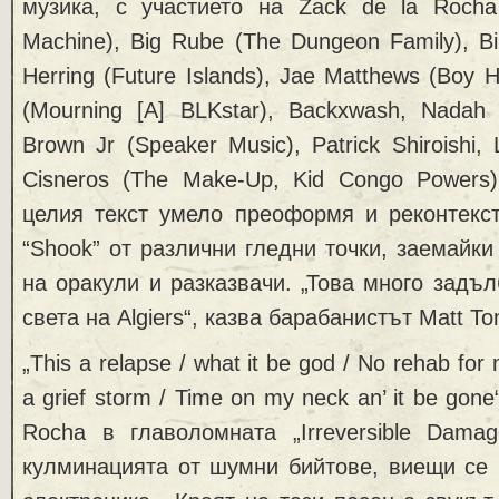
музика, с участието на Zack de la Rocha
Machine), Big Rube (The Dungeon Family), B
Herring (Future Islands), Jae Matthews (Boy 
(Mourning [A] BLKstar), Backxwash, Nadah E
Brown Jr (Speaker Music), Patrick Shiroishi,
Cisneros (The Make-Up, Kid Congo Powers)
целия текст умело преоформя и реконтекст
“Shook” от различни гледни точки, заемайк
на оракули и разказвачи. „Това много задъ
света на Algiers“, казва барабанистът Matt To
„This a relapse / what it be god / No rehab for m
a grief storm / Time on my neck an’ it be gon
Rocha в главоломната „Irreversible Damag
кулминацията от шумни бийтове, виещи се 