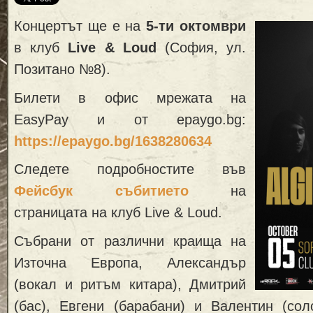
Концертът ще е на
5-ти октомври
в клуб
Live & Loud
(София, ул.
Позитано №8).
Билети в офис мрежата на
EasyPay и от epaygo.bg:
https://epaygo.bg/1638280634
Следете подробностите във
Фейсбук събитието
на
страницата на клуб Live & Loud.
Събрани от различни краища на
Източна Европа, Александър
(вокал и ритъм китара), Дмитрий
(бас), Евгени (барабани) и Валентин (сол