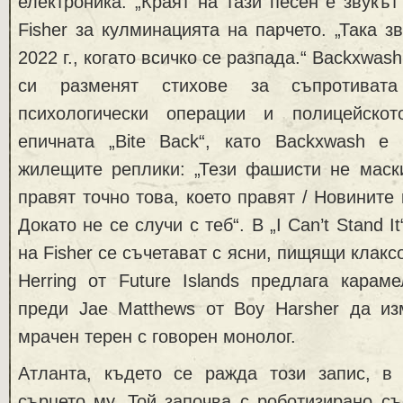
електроника. „Краят на тази песен е звукът
Fisher за кулминацията на парчето. „Така з
2022 г., когато всичко се разпада.“ Backxwash,
си разменят стихове за съпротивата
психологически операции и полицейскот
епичната „Bite Back“, като Backxwash е
жилещите реплики: „Тези фашисти не маски
правят точно това, което правят / Новините 
Докато не се случи с теб“. В „I Can’t Stand 
на Fisher се съчетават с ясни, пищящи клакс
Herring от Future Islands предлага караме
преди Jae Matthews от Boy Harsher да из
мрачен терен с говорен монолог.
Атланта, където се ражда този запис, в
сърцето му. Той започва с роботизирано с