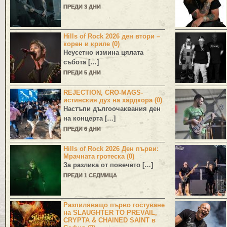
ПРЕДИ 3 ДНИ
Hills of Rock 2026 ден втори –
корен и криле (0)
Неусетно измина цялата
събота […]
ПРЕДИ 5 ДНИ
REJECTION, CRO-MAGS-
истинския дух на хардкора (0)
Настъпи дългоочаквания ден
на концерта […]
ПРЕДИ 6 ДНИ
Hills of Rock 2026 Ден първи:
Мрачната гротеска (0)
За разлика от повечето […]
ПРЕДИ 1 СЕДМИЦА
Разпиляващо първо гостуване
на SLAUGHTER TO PREVAIL,
CRYPTA & CHAINED SAINT в