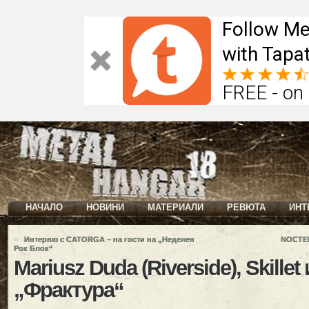
Follow Me
with Tapat
FREE - on
НАЧАЛО
НОВИНИ
МАТЕРИАЛИ
РЕВЮТА
ИНТ
«
Интервю с CATORGA – на гости на „Неделен
NOCTEM
Рок Блок“
Mariusz Duda (Riverside), Skille
„Фрактура“