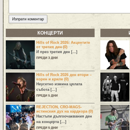
КОНЦЕРТИ
Hills of Rock 2026: Акцентите
от третия ден (0)
И през третия ден […]
ПРЕДИ 3 ДНИ
Hills of Rock 2026 ден втори –
корен и криле (0)
Неусетно измина цялата
събота […]
ПРЕДИ 5 ДНИ
REJECTION, CRO-MAGS-
истинския дух на хардкора (0)
Настъпи дългоочаквания ден
на концерта […]
ПРЕДИ 5 ДНИ