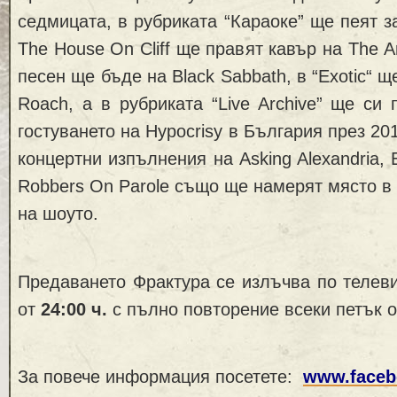
седмицата, в рубриката “Караоке” ще пеят з
The House On Cliff ще правят кавър на The
A
песен ще бъде
на Black Sabbath
,
в “
Exotic
“ щ
Roach,
a
в
рубриката “Live Archive”
ще си 
гостуването на Hypocrisy в България през 20
концертни изпълнения на
Asking Alexandria, 
Robbers On Parole
също ще намерят място в
на шоуто.
Предаването Ф
рактура
се излъчва
по телев
от
2
4
:00
ч.
с пълно повторение всеки петък 
За повече информация посетете
:
www.faceb