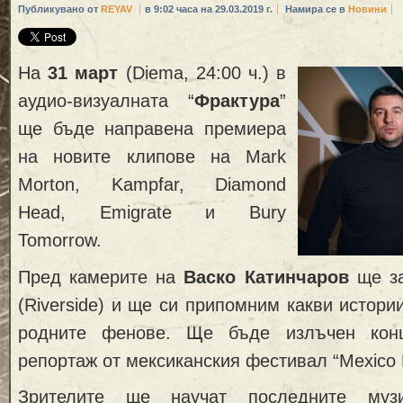
Публикувано от
REYAV
в 9:02 часа на 29.03.2019 г.
Намира се в
Новини
На
31 март
(Diema
, 24:00 ч.
) в
аудио-визуалната “
Фрактура
”
ще бъде направена премиера
на новите клипове на
Mark
Morton, Kampfar, Diamond
Head, Emigrate
и Bury
Tomorrow.
Пред камерите на
Васко Катинчаров
ще за
(Riverside)
и
ще си припомним какви истории
родните фенове
.
Ще бъде
излъчен кон
репортаж от мексиканския фестивал
“Mexico
Зрителите ще научат последните муз