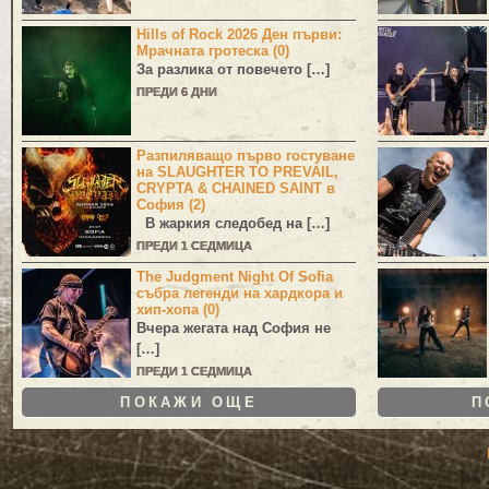
Hills of Rock 2026 Ден първи:
Мрачната гротеска (0)
За разлика от повечето […]
ПРЕДИ 6 ДНИ
Разпиляващо първо гостуване
на SLAUGHTER TO PREVAIL,
CRYPTA & CHAINED SAINT в
София (2)
В жаркия следобед на […]
ПРЕДИ 1 СЕДМИЦА
The Judgment Night Of Sofia
събра легенди на хардкора и
хип-хопа (0)
Вчера жегата над София не
[…]
ПРЕДИ 1 СЕДМИЦА
ПОКАЖИ ОЩЕ
П