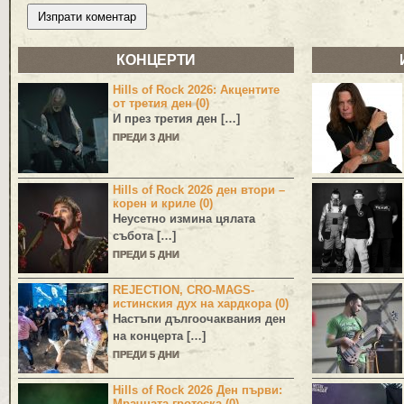
КОНЦЕРТИ
Hills of Rock 2026: Акцентите
от третия ден (0)
И през третия ден […]
ПРЕДИ 3 ДНИ
Hills of Rock 2026 ден втори –
корен и криле (0)
Неусетно измина цялата
събота […]
ПРЕДИ 5 ДНИ
REJECTION, CRO-MAGS-
истинския дух на хардкора (0)
Настъпи дългоочаквания ден
на концерта […]
ПРЕДИ 5 ДНИ
Hills of Rock 2026 Ден първи:
Мрачната гротеска (0)