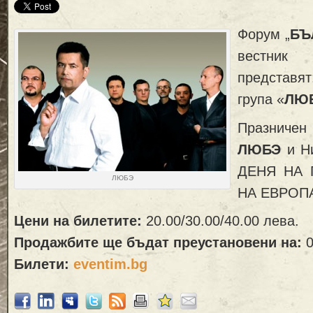
Форум „
БЪ
вестник
представят
група «
ЛЮ
Празничен
ЛЮБЭ
и Н
ДЕНЯ НА 
ЛЮБЭ
НА ЕВРОП
Цени на билетите:
20.00/30.00/40.00 лева.
Продажбите ще бъдат преустановени на:
0
Билети:
eventim.bg