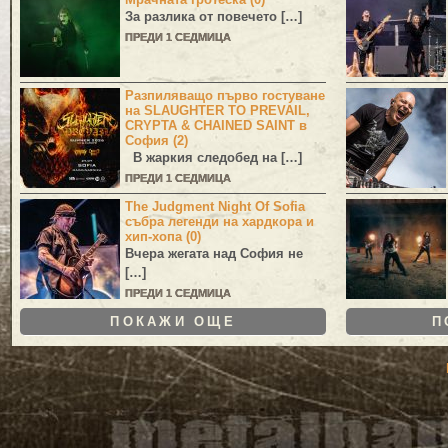
За разлика от повечето […]
ПРЕДИ 1 СЕДМИЦА
Разпиляващо първо гостуване
на SLAUGHTER TO PREVAIL,
CRYPTA & CHAINED SAINT в
София (2)
В жаркия следобед на […]
ПРЕДИ 1 СЕДМИЦА
The Judgment Night Of Sofia
събра легенди на хардкора и
хип-хопа (0)
Вчера жегата над София не
[…]
ПРЕДИ 1 СЕДМИЦА
ПОКАЖИ ОЩЕ
П