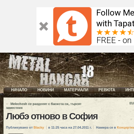
Follow Me
with Tapat
FREE - on
НАЧАЛО
НОВИНИ
МАТЕРИАЛИ
РЕВЮТА
ИНТ
«
EU
Melechesh се разделят с басиста си, търсят
заместник
Любэ отново в София
Публикувано от
Blacky
в 11:25 часа на 27.04.2011 г.
Намира се в
Концертн