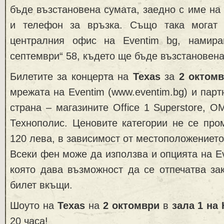
бъде възстановена сумата, заедно с име на 
и телефон за връзка. Също така могат
централния офис на Eventim bg, намира
септември“ 58, където ще бъде възстановена
Билетите за концерта на
Texas
за
2 октомв
мрежата на Eventim (www.eventim.bg) и парт
страна – магазинитe Office 1 Superstore, O
Технополис. Ценовите категории не се про
120 лева, в зависимост от местоположението
Всеки фен може да използва и опцията на Ev
която дава възможност да се отпечатва за
билет вкъщи.
Шоуто на
Texas
на
2 октомври
в
зала 1 на
20 часа!