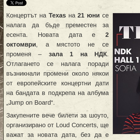
Концертът на
Texas
на
21 юни
се
налага да бъде преместен за
есента. Новата дата е
2
октомври
, а мястото не се
променя –
зала 1 на НДК
.
Отлагането се налага поради
възникнали промени около някои
от европейските концертни дати
на бандата в подкрепа на албума
„Jump on Board“.
Закупените вече билети за шоуто,
организирано от Loud Concerts, ще
важат за новата дата, без да е