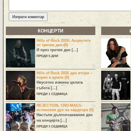
КОНЦЕРТИ
Hills of Rock 2026: Акцентите
от третия ден (0)
И през третия ден […]
ПРЕДИ 5 ДНИ
Hills of Rock 2026 ден втори –
корен и криле (0)
Неусетно измина цялата
събота […]
ПРЕДИ 1 СЕДМИЦА
REJECTION, CRO-MAGS-
истинския дух на хардкора (0)
Настъпи дългоочаквания ден
на концерта […]
ПРЕДИ 1 СЕДМИЦА