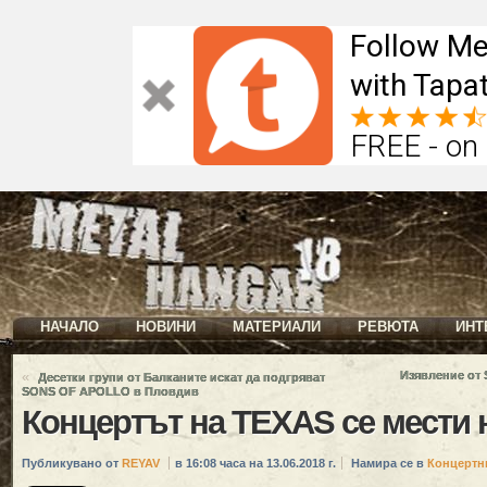
Follow Me
with Tapat
FREE - on
НАЧАЛО
НОВИНИ
МАТЕРИАЛИ
РЕВЮТА
ИНТ
«
Изявление от 
Десетки групи от Балканите искат да подгряват
SONS OF APOLLO в Пловдив
Концертът на TEXAS се мести 
Публикувано от
REYAV
в 16:08 часа на 13.06.2018 г.
Намира се в
Концертн