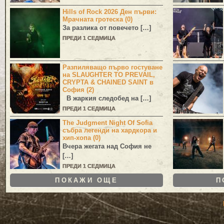
Hills of Rock 2026 Ден първи:
Мрачната гротеска (0)
За разлика от повечето […]
ПРЕДИ 1 СЕДМИЦА
Разпиляващо първо гостуване
на SLAUGHTER TO PREVAIL,
CRYPTA & CHAINED SAINT в
София (2)
В жаркия следобед на […]
ПРЕДИ 1 СЕДМИЦА
The Judgment Night Of Sofia
събра легенди на хардкора и
хип-хопа (0)
Вчера жегата над София не
[…]
ПРЕДИ 1 СЕДМИЦА
ПОКАЖИ ОЩЕ
П