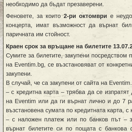
необходимо да бъдат презаверени.
Феновете, за които
2-ри октомври
е неудо
концерта, имат възможност да върнат бил
паричната им стойност.
Краен срок за връщане на билетите 13.07.
Сумите за билетите, закупени посредством 
на Eventim.bg, се възстановяват от конкретни
закупени.
В случай, че са закупени от сайта на Eventim.
– с кредитна карта – трябва да се изпратят
на Eventim или да ги върнат лично и до 7 
възстановена сумата по кредитната карта, с 
– с наложен платеж или по банков път – з
върнат билетите си по пощата с банкова с