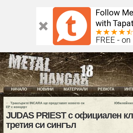
Follow Me
with Tapat
FREE - on
НАЧАЛО
НОВИНИ
МАТЕРИАЛИ
РЕВЮТА
ИНТ
«
Трашърите INCARA ще представят новото си
Юбилейният
ЕР с концерт
JUDAS PRIEST с официален к
третия си сингъл