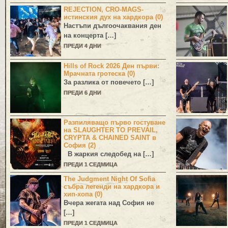
REJECTION, CRO-MAGS-
истинския дух на хардкора (0)
Настъпи дългоочаквания ден
на концерта […]
ПРЕДИ 4 ДНИ
Hills of Rock 2026 Ден първи:
Мрачната гротеска (0)
За разлика от повечето […]
ПРЕДИ 6 ДНИ
Разпиляващо първо гостуване
на SLAUGHTER TO PREVAIL,
CRYPTA & CHAINED SAINT в
София (2)
В жаркия следобед на […]
ПРЕДИ 1 СЕДМИЦА
The Judgment Night Of Sofia
събра легенди на хардкора и
хип-хопа (0)
Вчера жегата над София не
[…]
ПРЕДИ 1 СЕДМИЦА