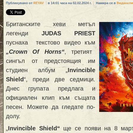
Публикувано от
REYAV
в 14:01 часа на 02.02.2024 г.
Намира се в
Видеокли
Британските хеви метъл
легенди
JUDAS PRIEST
пуснаха текстово видео към
„Crown Of Horns“
, третият
сингъл от предстоящия им
студиен албум „
Invincible
Shield
“, преди две седмици.
Днес групата предлага и
официален клип към същата
песен. Можете да гледате по-
долу.
„
Invincible Shield“
ще се появи на 8 март