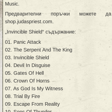
Music.
Предварителни поръчки можете д
shop.judaspriest.com.
„Invincible Shield“ съдържание:
01. Panic Attack
02. The Serpent And The King
03. Invincible Shield
04. Devil In Disguise
05. Gates Of Hell
06. Crown Of Horns
07. As God Is My Witness
08. Trial By Fire
09. Escape From Reality
10. Sons Of Thunder