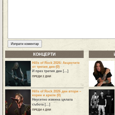
КОНЦЕРТИ
Hills of Rock 2026: Акцентите
от третия ден (0)
И през третия ден […]
ПРЕДИ 2 ДНИ
Hills of Rock 2026 ден втори –
корен и криле (0)
Неусетно измина цялата
събота […]
ПРЕДИ 4 ДНИ