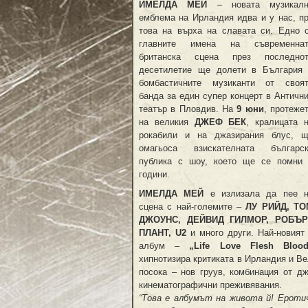
ИМЕЛДА МЕЙ
– новата музикалн
емблема на Ирландия идва и у нас, п
това на върха на славата си. Едно 
главните имена на съвременнат
британска сцена през последнот
десетилетие ще долети в България
бомбастичните музиканти от своя
банда за един супер концерт в Античн
театър в Пловдив. На
9 юни
, протеже
на великия
ДЖЕФ БЕК
, кралицата 
рокабили и на джазирания блус, 
омагьоса взискателната българс
публика с шоу, което ще се помни
години.
ИМЕЛДА МЕЙ
е излизала да пее 
сцена с най-големите –
ЛУ РИЙД, ТО
ДЖОУНС, ДЕЙВИД ГИЛМОР, РОБЪР
ПЛАНТ, U2
и много други. Най-новият
албум –
„Life Love Flesh Bloo
хипнотизира критиката в Ирландия и Ве
посока – нов груув, комбинация от дж
кинематографични преживявания.
“Това е албумът на живота й! Ероти