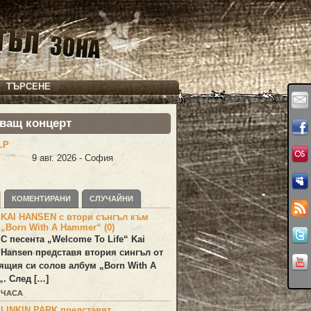
ТЪРСЕНЕ
ващ концерт
LP
9 авг. 2026 - София
КОМЕНТИРАНИ
СЛУЧАЙНИ
KAI HANSEN с втори сънгъл към
„Born With A Hammer“ (0)
С песента „
Welcome To Life
“
Kai
Hansen
представя втория сингъл от
ящия си солов албум „
Born With A
„. След […]
 ЧАСА
LINKIN PARK представят