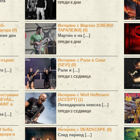
ата
ПРЕДИ 6 ДНИ
GS-
Интервю с Мартин (СВЕЖИ
дкора (0)
ТАРАЛЕЖИ) (0)
ния ден
Мартин е на […]
ПРЕДИ 6 ДНИ
н първи:
Интервю с Рали и Севи
(SEVI) (0)
то […]
Рали и […]
ПРЕДИ 1 СЕДМИЦА
остуване
Интервю с Wolf Hoffmann
EVAIL,
(ACCEPT) (1)
AINT в
Легендарната немска […]
ПРЕДИ 2 СЕДМИЦИ
а […]
 Sofia
Интервю с DEADSCAPE (0)
дкора и
След период […]