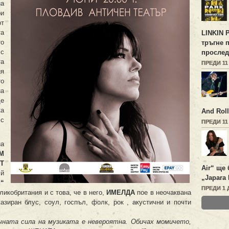
а
ри
от
а
LINKIN 
о
тръгне 
 с
прослед
та
ПРЕДИ 11
ия
то
на
ще
ка
And Roll
 с
ПРЕДИ 11
на
М
Т
Air“ ще 
 й
„Japara 
d“
ПРЕДИ 1 
ликобритания и с това, че в него,
ИМЕЛДА
пое в неочаквана
азиран блус, соул, госпъл, фолк, рок , акустични и почти
чната сила на музиката е невероятна. Обичах момичето,