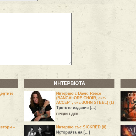
ИНТЕРВЮТА
центите
Интервю с David Reece
(BANGALORE CHOIR, екс-
ACCEPT, екс-JOHN STEEL) (1)
Третото издание […]
ПРЕДИ 1 ДЕН
 втори –
Интервю със SICKRED (0)
Историята на […]