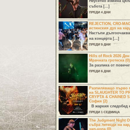
Неусетно измина цял
събота […]
ПРЕДИ 4 ДНИ
REJECTION, CRO-MA
истинския дух на хар
Настъпи дългоочаква
на концерта […]
ПРЕДИ 5 ДНИ
Hills of Rock 2026 Де
Мрачната гротеска (0)
За разлика от повече
ПРЕДИ 6 ДНИ
Разпиляващо първо г
на SLAUGHTER TO PR
CRYPTA & CHAINED S
София (2)
В жаркия следобед н
ПРЕДИ 1 СЕДМИЦА
The Judgment Night Of
събра легенди на хар
хип-хопа (0)