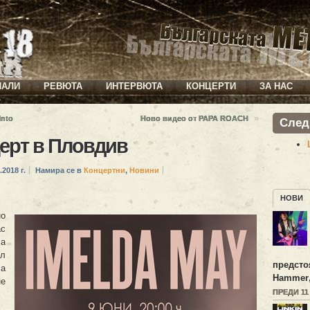
ИАЛИ
РЕВЮТА
ИНТЕРВЮТА
КОНЦЕРТИ
ЗА НАС
»
Into
Ново видео от PAPA ROACH
След
ерт в Пловдив
.2018 г.
Намира се в
Концертни
,
Новини
НОВИ
но
ас
 а
ел
предсто
са
Hammer
не
ПРЕДИ 11