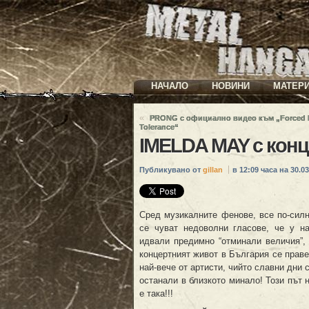
НАЧАЛО
НОВИНИ
МАТЕР
«
PRONG с официално видео към „Forced 
Tolerance“
IMELDA MAY с конц
Публикувано от
gillan
в 12:09 часа на 30.03
Сред музикалните фенове, все по-сил
се чуват недоволни гласове, че у н
идвали предимно “отминали величия”,
концертният живот в България се прав
най-вече от артисти, чийто славни дни 
останали в близкото минало! Този път 
е така!!!