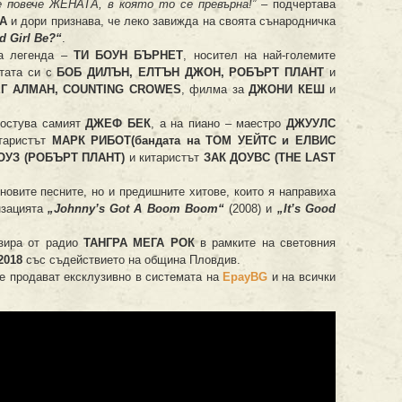
е повече ЖЕНАТА, в която то се превърна!”
– подчертава
А
и дори признава, че леко завижда на своята сънародничка
 Girl Be?“
.
та легенда –
ТИ БОУН БЪРНЕТ
, носител на най-големите
отата си с
БОБ ДИЛЪН, ЕЛТЪН ДЖОН, РОБЪРТ ПЛАНТ
и
ЕГ АЛМАН, COUNTING CROWES
, филма за
ДЖОНИ КЕШ
и
остува самият
ДЖЕФ БЕК
, а на пиано – маестро
ДЖУУЛС
итаристът
МАРК РИБОТ(бандата на ТОМ УЕЙТС и ЕЛВИС
УЗ (РОБЪРТ ПЛАНТ)
и китаристът
ЗАК ДОУВС (THE LAST
овите песните, но и предишните хитове, които я направиха
нзацията
„Johnny’s Got A Boom Boom“
(2008) и
„It’s Good
изира от радио
ТАНГРА МЕГА РОК
в рамките на световния
2018
със съдействието на община Пловдив.
 се продават ексклузивно в системата на
EpayBG
и на всички