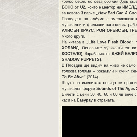
което беше, но сега обичам дори ощ
БОНО
от
U2
, който е ментор на
ИМЕЛД
за новото й парче
„How Bad Can A Good
Продуцент на албума е американска
музикални и филмови награди за раб
АЛИСЪН КРАУС, РОЙ ОРБИСЪН, ГР
много други.
На китара в
„Life Love Flesh Blood“
г
ХОЛАНД
. Основните музиканти са: к
КОСТЕЛО)
, барабанистът
ДЖЕЙ БЕЛРО
SHADOW PUPPETS)
.
В Пловдив ще видим на живо не само н
толкова голяма – рокабили и суинг се
To Be Alive“
(2014).
Шоуто на именитата певица се орган
музикален форум
Sounds of The Ages 
Билети с цени 30, 40, 60 и 80 лв вече
каси на
Easypay
в страната.