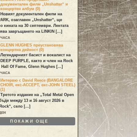
документален филм „Unshatter“ и
концертен албум (0)
Новият документален филм на
PARK
, озаглавен
„Unshatter“
, ще
по кината на 30 септември. Лентата
ява завръщането на
LINKIN
[…]
 ЧАСА
GLENN HUGHES преустановява
концертна дейност (0)
Легендарният басист и вокалист на
DEEP PURPLE
, както и член на Rock
 Hall Of Fame,
Glenn Hughes
[…]
 ЧАСА
Интервю с David Reece (BANGALORE
CHOIR, екс-ACCEPT, екс-JOHN STEEL)
(1)
Третото издание на „Total Metal Open
бъде между 13 и 16 август 2026 в
Rock“, село […]
ДЕН
ПОКАЖИ ОЩЕ