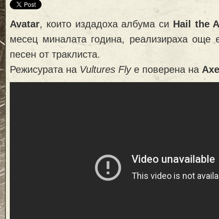
Avatar
, които издадоха албума си
Hail the 
месец миналата година, реализираха още 
песен от траклиста.
Режисурата на
Vultures Fly
е поверена на
Axe