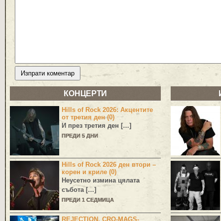
КОНЦЕРТИ
Hills of Rock 2026: Акцентите
от третия ден (0)
И през третия ден […]
ПРЕДИ 5 ДНИ
Hills of Rock 2026 ден втори –
корен и криле (0)
Неусетно измина цялата
събота […]
ПРЕДИ 1 СЕДМИЦА
REJECTION, CRO-MAGS-