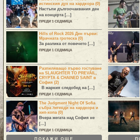
истинския дух на хардкора (0)
Настъпи дългоочаквания ден
на концерта […]
ПРЕДИ 1 СЕДМИЦА
Hills of Rock 2026 Ден първи:
Мрачната гротеска (0)
За разлика от повечето […]
ПРЕДИ 1 СЕДМИЦА
Разпиляващо първо гостуване
на SLAUGHTER TO PREVAIL,
CRYPTA & CHAINED SAINT в
София (2)
В жаркия следобед на […]
ПРЕДИ 1 СЕДМИЦА
The Judgment Night Of Sofia
събра легенди на хардкора и
хип-хопа (0)
Вчера жегата над София не
[…]
ПРЕДИ 1 СЕДМИЦА
ПОКАЖИ ОЩЕ
П