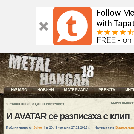
Follow Me
with Tapat
FREE - on
НАЧАЛО
НОВИНИ
МАТЕРИАЛИ
РЕВЮТА
ИНТ
«
AMON AMARTH 
Чисто ново видео от PERIPHERY
И AVATAR се разписаха с клип
Публикувано от
Jolee
в 20:49 часа на 27.01.2015 г.
Намира се в
Видеоклип