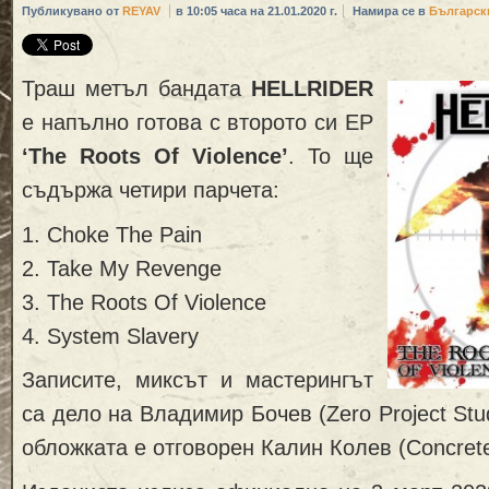
Публикувано от
REYAV
в 10:05 часа на 21.01.2020 г.
Намира се в
Българск
Траш метъл бандата
HELLRIDER
е напълно готова с второто си EP
‘The Roots Of Violence’
. То ще
съдържа четири парчета:
1. Choke The Pain
2. Take My Revenge
3. The Roots Of Violence
4. System Slavery
Записите, миксът и мастерингът
са дело на Владимир Бочев (Zero Project Stud
обложката е отговорен Калин Колев (Concrete