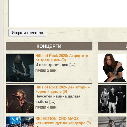
КОНЦЕРТИ
Hills of Rock 2026: Акцентите
от третия ден (0)
И през третия ден […]
ПРЕДИ 2 ДНИ
Hills of Rock 2026 ден втори –
корен и криле (0)
Неусетно измина цялата
събота […]
ПРЕДИ 4 ДНИ
REJECTION, CRO-MAGS-
истинския дух на хардкора (0)