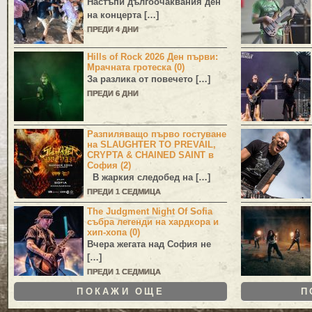
Настъпи дългоочаквания ден
на концерта […]
ПРЕДИ 4 ДНИ
Hills of Rock 2026 Ден първи:
Мрачната гротеска (0)
За разлика от повечето […]
ПРЕДИ 6 ДНИ
Разпиляващо първо гостуване
на SLAUGHTER TO PREVAIL,
CRYPTA & CHAINED SAINT в
София (2)
В жаркия следобед на […]
ПРЕДИ 1 СЕДМИЦА
The Judgment Night Of Sofia
събра легенди на хардкора и
хип-хопа (0)
Вчера жегата над София не
[…]
ПРЕДИ 1 СЕДМИЦА
ПОКАЖИ ОЩЕ
П