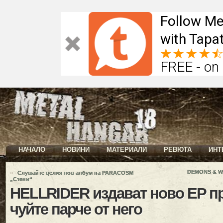
Follow Me
with Tapat
FREE - on
НАЧАЛО
НОВИНИ
МАТЕРИАЛИ
РЕВЮТА
ИНТ
«
DEMONS & WI
Слушайте целия нов албум на PARACOSM
„Стени“
HELLRIDER издават ново EP пр
чуйте парче от него