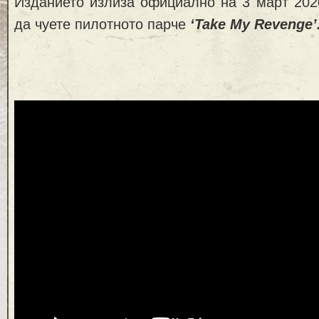
Изданието излиза официално на 3 март 202
да чуете пилотното парче
‘Take My Revenge’