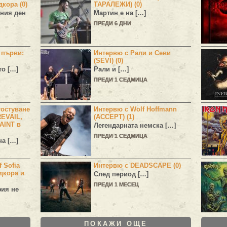
дкора (0)
ТАРАЛЕЖИ) (0)
ния ден
Мартин е на […]
ПРЕДИ 6 ДНИ
н първи:
Интервю с Рали и Севи
(SEVI) (0)
то […]
Рали и […]
ПРЕДИ 1 СЕДМИЦА
остуване
Интервю с Wolf Hoffmann
EVAIL,
(ACCEPT) (1)
AINT в
Легендарната немска […]
ПРЕДИ 1 СЕДМИЦА
а […]
 Sofia
Интервю с DEADSCAPE (0)
дкора и
След период […]
ПРЕДИ 1 МЕСЕЦ
фия не
ПОКАЖИ ОЩЕ