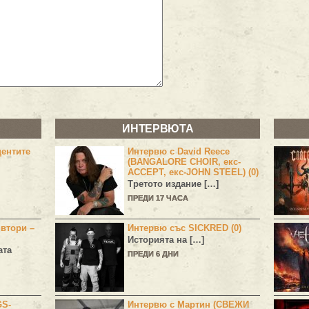
ИНТЕРВЮТА
центите
Интервю с David Reece
(BANGALORE CHOIR, екс-
ACCEPT, екс-JOHN STEEL) (0)
Третото издание […]
ПРЕДИ 17 ЧАСА
 втори –
Интервю със SICKRED (0)
Историята на […]
ата
ПРЕДИ 6 ДНИ
GS-
Интервю с Мартин (СВЕЖИ