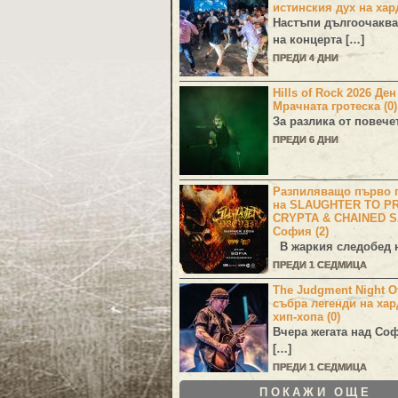
истинския дух на хар
Настъпи дългоочаква
на концерта […]
ПРЕДИ 4 ДНИ
Hills of Rock 2026 Де
Мрачната гротеска (0)
За разлика от повече
ПРЕДИ 6 ДНИ
Разпиляващо първо г
на SLAUGHTER TO PR
CRYPTA & CHAINED S
София (2)
В жаркия следобед н
ПРЕДИ 1 СЕДМИЦА
The Judgment Night Of
събра легенди на хар
хип-хопа (0)
Вчера жегата над Со
[…]
ПРЕДИ 1 СЕДМИЦА
ПОКАЖИ ОЩЕ