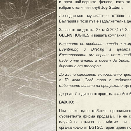
и пред най-верните фенове, като з
избран столичния клуб
Joy Station
.
Легендарният музикант е отново н
България и този път е задължителна де
Запазете си датата 27 май 2024 г.! За
GLENN HUG
HES
и вашата компания
!
Билетите
се продават
онлайн и
в м
Eventim.bg
и Bilet.bg
в цялата
Електронната им версия не е необ
бъде отпечатана, а могат да бъдат
директно от телефон.
До 23-ти октомври, включително, це
е 70 лева. След това с наближа
събитието цената на пропуските ще 
Деца до 7 годишна възраст влизат без 
ВАЖНО:
При всяко едно събитие, организир
съответната фирма продавач. Те не с
случай на отмяна на събитие при ф
организирано от
BGTSC
, гарантирано п