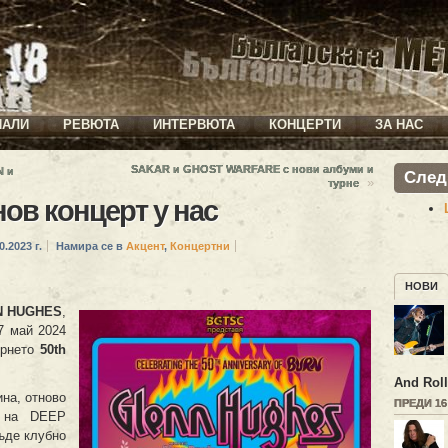
ИАЛИ
РЕВЮТА
ИНТЕРВЮТА
КОНЦЕРТИ
ЗА НАС
SAKAR и GHOST WARFARE с нови албуми и
N и
След
»
турне
в концерт у нас
0.2023 г.
Намира се в
Акцент
,
Концертни
НОВИ
N HUG
HES
,
7 май 2024
турнето
50th
And Roll
на, отново
ПРЕДИ 1
м на DEEP
ъде клубно