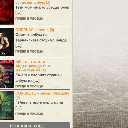
сериозен албум (3)
Тези момчета го усещат блек
[…]
ПРЕДИ 5 МЕСЕЦА
ODDPLAY – Inertia (0)
Осмият албум на
варненската стоунър банда
[…]
ПРЕДИ 5 МЕСЕЦА
Killers – пътят от
ъндърграунда към
мейнстрийма (1)
Killers
е вторият студиен
албум на […]
ПРЕДИ 6 МЕСЕЦА
CONCRETE – Absent Mortality
(0)
“There is more evil around
[…]
ПРЕДИ 6 МЕСЕЦА
ПОКАЖИ ОЩЕ