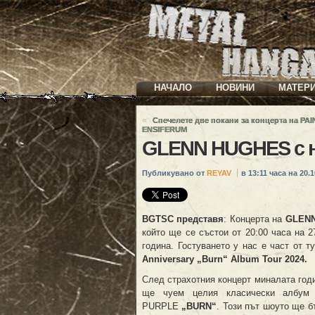
НАЧАЛО
НОВИНИ
МАТЕР
«
Спечелете две покани за концерта на PAI
ENSIFERUM
GLENN HUGHES с но
Публикувано от
REYAV
в 13:11 часа на 20.1
BGTSC
представя
: Концерта на
GLEN
който ще се състои от 20:00 часа на 2
година. Гостуването у нас е част от 
Anniversary „Burn“ Album Tour 2024
.
След страхотния концерт миналата годи
ще чуем целия класически албу
PURPLE
„
BURN
“
. Този път шоуто ще б