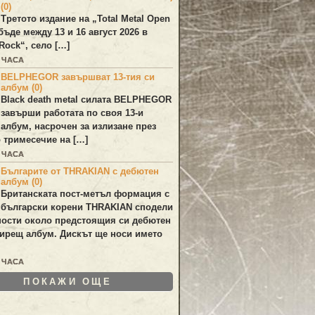
(0)
Третото издание на „Total Metal Open
бъде между 13 и 16 август 2026 в
Rock“, село […]
7 ЧАСА
BELPHEGOR завършват 13-тия си
албум (0)
Black death metal силата
BELPHEGOR
завърши работата по своя 13-и
 албум, насрочен за излизане през
 тримесечие на […]
8 ЧАСА
Българите от THRAKIAN с дебютен
албум (0)
Британската пост-метъл формация с
български корени
THRAKIAN
сподели
ости около предстоящия си дебютен
ирещ албум. Дискът ще носи името
1 ЧАСА
ПОКАЖИ ОЩЕ