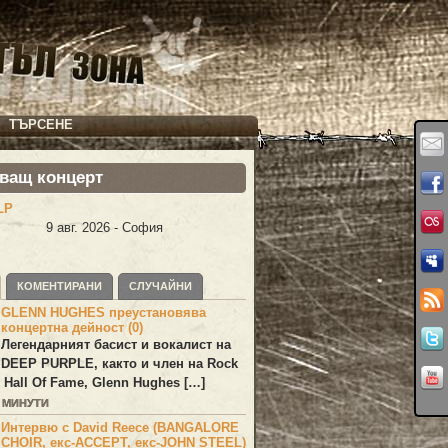
ТЪРСЕНЕ
ващ концерт
LP
9 авг. 2026 - София
КОМЕНТИРАНИ
СЛУЧАЙНИ
GLENN HUGHES преустановява
концертна дейност (0)
Легендарният басист и вокалист на
DEEP PURPLE
, както и член на Rock
 Hall Of Fame,
Glenn Hughes
[…]
6 МИНУТИ
Интервю с David Reece (BANGALORE
CHOIR, екс-ACCEPT, екс-JOHN STEEL)