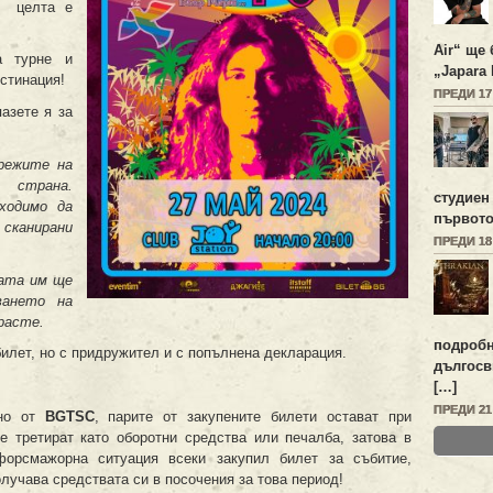
а целта е
Air“ ще 
а турне и
„Japara 
стинация!
ПРЕДИ 1
пазете я за
режите на
 страна.
студиен
ходимо да
първото
 сканирани
ПРЕДИ 1
ната им ще
ването на
расте.
подробн
билет, но с придружител и с попълнена декларация.
дългосв
[…]
ПРЕДИ 2
ано от
BGTSC
, парите от закупените билети остават при
е третират като оборотни средства или печалба, затова в
орсмажорна ситуация всеки закупил билет за събитие,
олучава средствата си в посочения за това период!