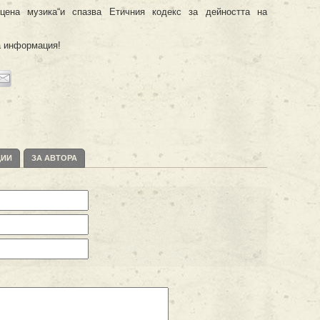
ена музика“и спазва Етичния кодекс за дейността на
а информация!
ЦИИ
ЗА АВТОРА