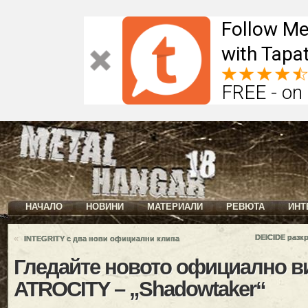
Follow Me
with Tapat
FREE - on
НАЧАЛО
НОВИНИ
МАТЕРИАЛИ
РЕВЮТА
ИНТ
«
DEICIDE разк
INTEGRITY с два нови официални клипа
Гледайте новото официално в
ATROCITY – „Shadowtaker“