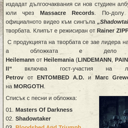
издадат дългоочаквания си нов студиен ал
юли чрез
Massacre Records
. По-долу
официалното видео към сингъла
„Shadowta
творбата. Клипът е режисиран от
Rainer ZIP
С продукцията на творбата се зае лидера н
а обложката е де
Heilemann
от
Heilemania
(
LINDEMANN
,
PAIN
II“
включва гост-участия на л
Petrov
от
ENTOMBED A.D.
и
Marc Gre
на
MORGOTH
.
Списък с песни и обложка:
01.
Masters Of Darkness
02.
Shadowtaker
03.
Bloodshed And Triumph