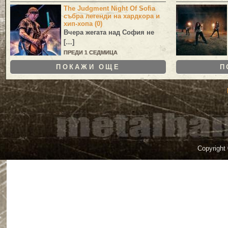
The Judgment Night Of Sofia
събра легенди на хардкора и
хип-хопа (0)
Вчера жегата над София не
[…]
ПРЕДИ 1 СЕДМИЦА
ПОКАЖИ ОЩЕ
П
Copyright