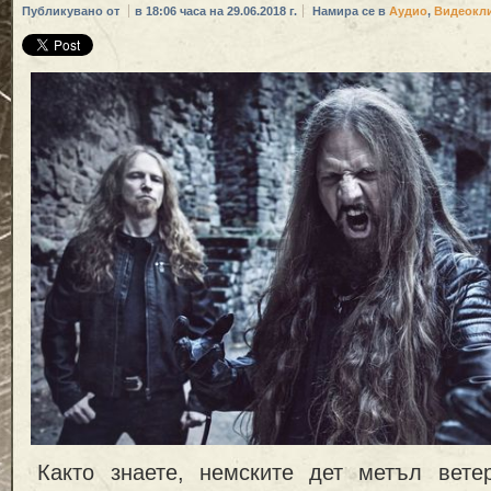
Публикувано от
в 18:06 часа на 29.06.2018 г.
Намира се в
Аудио
,
Видеокл
Както знаете, немските дет метъл вет