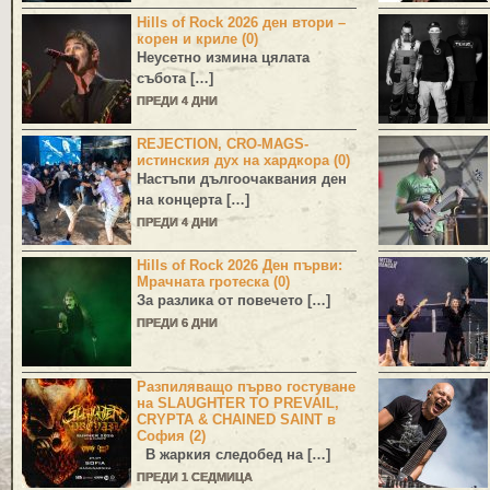
Hills of Rock 2026 ден втори –
корен и криле (0)
Неусетно измина цялата
събота […]
ПРЕДИ 4 ДНИ
REJECTION, CRO-MAGS-
истинския дух на хардкора (0)
Настъпи дългоочаквания ден
на концерта […]
ПРЕДИ 4 ДНИ
Hills of Rock 2026 Ден първи:
Мрачната гротеска (0)
За разлика от повечето […]
ПРЕДИ 6 ДНИ
Разпиляващо първо гостуване
на SLAUGHTER TO PREVAIL,
CRYPTA & CHAINED SAINT в
София (2)
В жаркия следобед на […]
ПРЕДИ 1 СЕДМИЦА