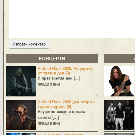
КОНЦЕРТИ
Hills of Rock 2026: Акцентите
от третия ден (0)
И през третия ден […]
ПРЕДИ 3 ДНИ
Hills of Rock 2026 ден втори –
корен и криле (0)
Неусетно измина цялата
събота […]
ПРЕДИ 5 ДНИ