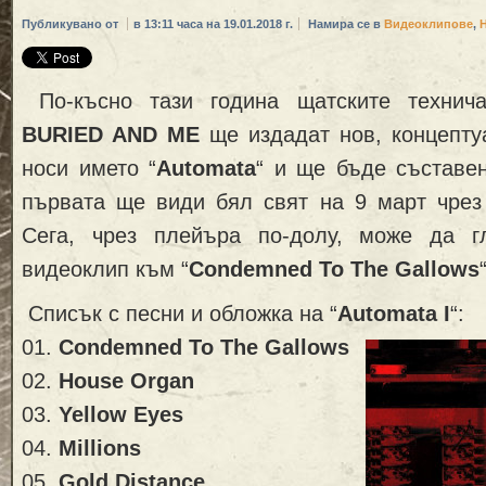
Публикувано от
в 13:11 часа на 19.01.2018 г.
Намира се в
Видеоклипове
,
По-късно тази година щатските техни
BURIED AND ME
ще издадат нов, концепту
носи името “
Automata
“ и ще бъде съставен
първата ще види бял свят на 9 март чре
Сега, чрез плейъра по-долу, може да г
видеоклип към “
Condemned To The Gallows
Списък с песни и обложка на “
Automata I
“:
01.
Condemned To The Gallows
02.
House Organ
03.
Yellow Eyes
04.
Millions
05.
Gold Distance