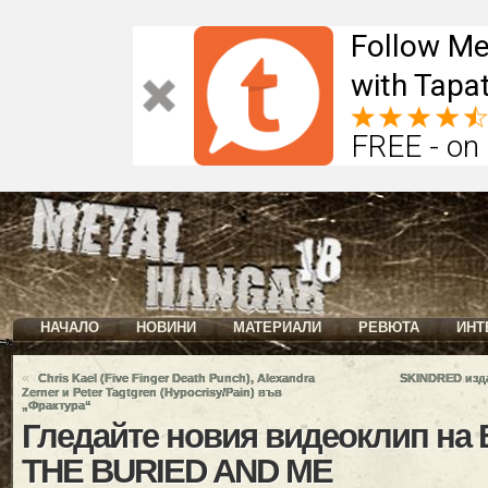
Follow Me
with Tapat
FREE - on
НАЧАЛО
НОВИНИ
МАТЕРИАЛИ
РЕВЮТА
ИНТ
«
Chris Kael (Five Finger Death Punch), Alexandra
SKINDRED изда
Zerner и Peter Tagtgren (Hypocrisy/Pain) във
„Фрактура“
Гледайте новия видеоклип н
THE BURIED AND ME