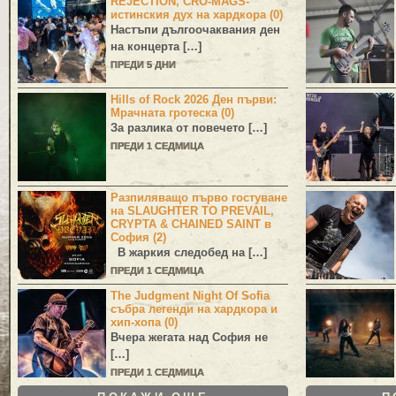
REJECTION, CRO-MAGS-
истинския дух на хардкора (0)
Настъпи дългоочаквания ден
на концерта […]
ПРЕДИ 5 ДНИ
Hills of Rock 2026 Ден първи:
Мрачната гротеска (0)
За разлика от повечето […]
ПРЕДИ 1 СЕДМИЦА
Разпиляващо първо гостуване
на SLAUGHTER TO PREVAIL,
CRYPTA & CHAINED SAINT в
София (2)
В жаркия следобед на […]
ПРЕДИ 1 СЕДМИЦА
The Judgment Night Of Sofia
събра легенди на хардкора и
хип-хопа (0)
Вчера жегата над София не
[…]
ПРЕДИ 1 СЕДМИЦА