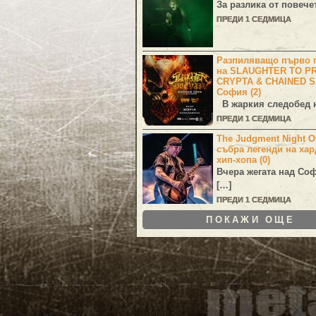
За разлика от повече
ПРЕДИ 1 СЕДМИЦА
Разпиляващо първо г
на SLAUGHTER TO PR
CRYPTA & CHAINED S
София (2)
В жаркия следобед н
ПРЕДИ 1 СЕДМИЦА
The Judgment Night Of
събра легенди на хар
хип-хопа (0)
Вчера жегата над Со
[…]
ПРЕДИ 1 СЕДМИЦА
ПОКАЖИ ОЩЕ