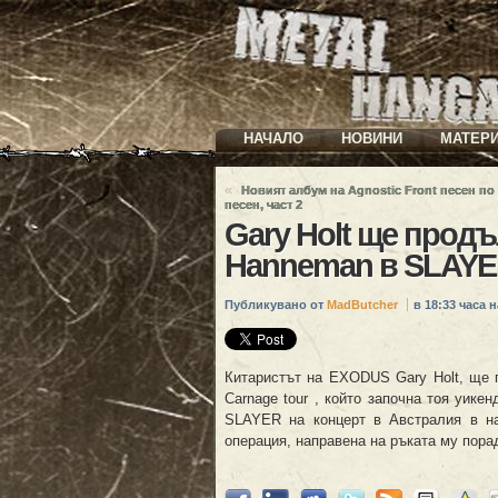
НАЧАЛО
НОВИНИ
МАТЕР
«
Новият албум на Agnostic Front песен по
песен, част 2
Gary Holt ще продъ
Hanneman в SLAYER
Публикувано от
MadButcher
в 18:33 часа н
Китаристът на EXODUS Gary Holt, ще 
Carnage tour , който започна тоя уикен
SLAYER на концерт в Австралия в на
операция, направена на ръката му пора