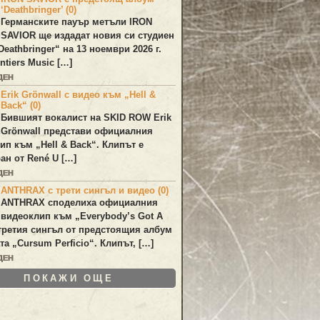
‘Deathbringer’ (0)
Германските пауър метъли
IRON
SAVIOR
ще издадат новия си студиен
Deathbringer
“ на 13 ноември 2026 г.
ntiers Music […]
ДЕН
Erik Grönwall с видео към „Hell &
Back“ (0)
Бившият вокалист на
SKID ROW
Erik
Grönwall
представи официалния
лип към
„Hell & Back“
. Клипът е
ан от
René U
[…]
ДЕН
ANTHRAX с трети сингъл и видео (0)
ANTHRAX
споделиха официалния
видеоклип към „
Everybody’s Got A
 третия сингъл от предстоящия албум
та „
Cursum Perficio
“. Клипът, […]
ДЕН
ПОКАЖИ ОЩЕ