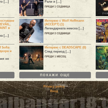
то […]
Рали и […]
ПРЕДИ 1 СЕДМИЦА
остуване
Интервю с Wolf Hoffmann
EVAIL,
(ACCEPT) (1)
AINT в
Легендарната немска […]
ПРЕДИ 2 СЕДМИЦИ
а […]
 Sofia
Интервю с DEADSCAPE (0)
дкора и
След период […]
ПРЕДИ 1 МЕСЕЦ
фия не
ПОКАЖИ ОЩЕ
Privacy policy
Вход