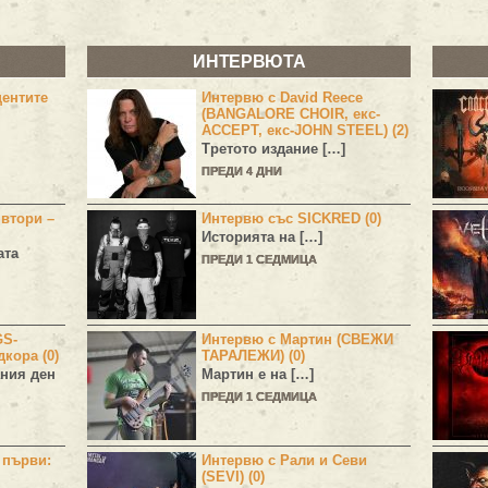
ИНТЕРВЮТА
центите
Интервю с David Reece
(BANGALORE CHOIR, екс-
ACCEPT, екс-JOHN STEEL) (2)
Третото издание […]
ПРЕДИ 4 ДНИ
 втори –
Интервю със SICKRED (0)
Историята на […]
ата
ПРЕДИ 1 СЕДМИЦА
GS-
Интервю с Мартин (СВЕЖИ
дкора (0)
ТАРАЛЕЖИ) (0)
ния ден
Мартин е на […]
ПРЕДИ 1 СЕДМИЦА
н първи:
Интервю с Рали и Севи
(SEVI) (0)