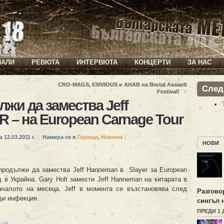
ИАЛИ
РЕВЮТА
ИНТЕРВЮТА
КОНЦЕРТИ
ЗА НАС
CRO-MAGS, EXIVIOUS и AHAB на Brutal Assault
След
»
Festival!
лжи да замества Jeff
 – на European Carnage Tour
а 12.03.2011 г.
Намира се в
Горещи
,
Новини
НОВИ
продължи да замества Jeff Hanneman в Slayer за European
д в Украйна. Gary Holt замести Jeff Hanneman на китарата в
чалото на месеца. Jeff в момента се възстановява след
Разгово
ди инфекция.
сингъл 
ПРЕДИ 1 