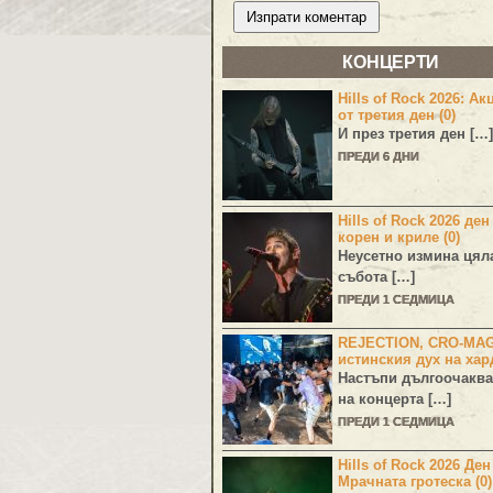
КОНЦЕРТИ
Hills of Rock 2026: Ак
от третия ден (0)
И през третия ден […]
ПРЕДИ 6 ДНИ
Hills of Rock 2026 ден
корен и криле (0)
Неусетно измина цял
събота […]
ПРЕДИ 1 СЕДМИЦА
REJECTION, CRO-MA
истинския дух на хар
Настъпи дългоочаква
на концерта […]
ПРЕДИ 1 СЕДМИЦА
Hills of Rock 2026 Де
Мрачната гротеска (0)