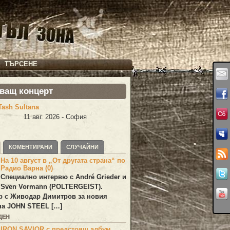
ТЪРСЕНЕ
ващ концерт
Tash Sultana
11 авг. 2026 - София
КОМЕНТИРАНИ
СЛУЧАЙНИ
На 10 август в „От другата страна“ по
Радио Варна (0)
Специално интервю с André Grieder и
Sven Vormann (POLTERGEIST).
р с Живодар Димитров за новия
на JOHN STEEL […]
ДЕН
IRON SAVIOR с предстоящ албум