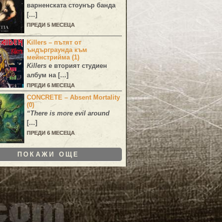
варненската стоунър банда
[…]
ПРЕДИ 5 МЕСЕЦА
Killers – пътят от
ъндърграунда към
мейнстрийма (1)
Killers
е вторият студиен
албум на […]
ПРЕДИ 6 МЕСЕЦА
CONCRETE – Absent Mortality
(0)
“There is more evil around
[…]
ПРЕДИ 6 МЕСЕЦА
ПОКАЖИ ОЩЕ