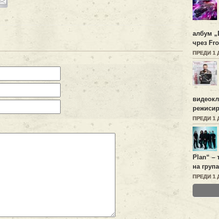
албум „
чрез Fro
ПРЕДИ 1 
видеок
режисир
ПРЕДИ 1 
Plan
“ –
на група
ПРЕДИ 1 