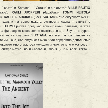
о
 “ блато“ и „Saatana“ – „Сатана“ и е в състав:
V
ILLE
R
AUTIO
тара),
RAULI
JUOPPERI
(барабани),
TOMMI
NEITOLA
л),
RAULI
ALARUIKKA
(бас).
SUOTANA
със сигурност бих ги
и камъни на северняшката екстремна сцена – стилът е
и.
T
UOMO
рисува пред нас епични зимни пейзажи, загатва
на финладска меланхолия обзема сцената. Звукът е суров,
кога не са слушали
SUOTANA
, но все пак са фенове на
те им шанс, със сигурност биха били перфектно допълнение
ткриете многопластова мелодия и микс от много жанрове –
 симфо-метъл, но и барабани, клонящи към блек, както и