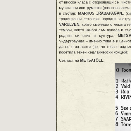
от висока класа с открояващи се чисти
музикални инструменти (разпознаваема 
в състав:
MARKUS
„
RABAPAGAN
„
(ки
традиционни естонски народни инстр
VARULVEN
, който сменяше с лекота н
тембри, които някога съм чувала и съ
родния си език и култура.
METSA
ъндърграунда – именно това е и ценно
да не е за всеки (не, че това е задъ
посетила техен хедлайнерски концерт.
Сетлист на
METSAT
Ö
LL
: