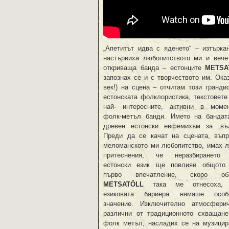
„Апетитът идва с яденето“ – изтърк
настървиха любопитството ми и вече
откриваща банда – естонците
METSA
запознах се и с творчеството им. Ока
век!) на сцена – отчитам този гранд
естонската фолклористика, текстовете
най- интересните, активни в момен
фолк-метъл банди. Името на бандат
древен естонски евфемизъм за „въл
Преди да се качат на сцената, въпр
меломанското ми любопитство, имах л
притеснения, че неразбирането
естонски език ще повлияе общото
първо впечатление, скоро об
METSAT
Ö
LL
така ме отнесоха,
езиковата бариера нямаше особ
значение. Изключително атмосферич
различни от традиционното схващане
фолк метъл, насладих се на музицир