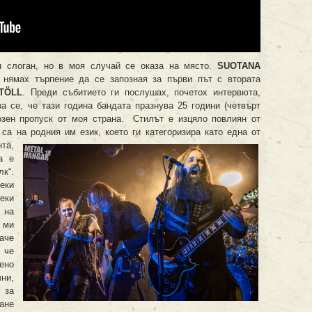
ан слоган, но в моя случай се оказа на място.
SUOTANA
 нямах търпение да се запозная за първи път с втората
T
Ö
LL
. Преди събитието ги послушах, почетох интервюта,
за се, че тази година бандата празнува 25 години (четвърт
иозен пропуск от моя страна. Стилът е изцяло повлиян от
 са на родния им език, което ги
категоризира като една от
та,
а е
к“.
еки
еки
 на
 ми
аче
 че
ено
ни,
 за
ане