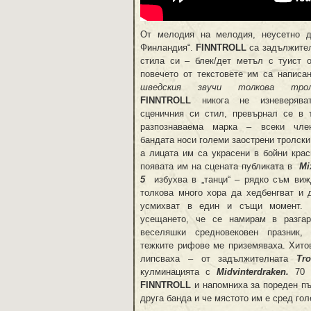
От мелодия на мелодия, неусетно д
Финландия“.
FINNTROLL
са задължител
стила си – блек/дет метъл с туист 
повечето от текстовете им са напис
шведския звучи толкова тролс
FINNTROLL
никога не изневерява
сценичния си стил, превърнал се в 
разпознаваема марка – всеки чле
бандата носи големи заострени тролски
а лицата им са украсени в бойни крас
появата им на сцената публиката в
Mi
5
избухва в „танци“ – рядко съм виж
толкова много хора да хедбенгват и 
усмихват в един и същи момент. 
усещането, че се намирам в разга
веселяшки средновековен празник,
тежките рифове ме приземяваха. Хито
липсваха – от задължителната
Tr
кулминацията с
Midvinterdraken
.
70 
FINNTROLL
и напомниха за пореден път
друга банда и че мястото им е сред го