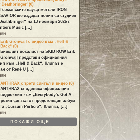
‘Deathbringer’ (0)
Германските пауър метъли
IRON
SAVIOR
ще издадат новия си студиен
Deathbringer
“ на 13 ноември 2026 г.
ntiers Music […]
ДЕН
Erik Grönwall с видео към „Hell &
Back“ (0)
Бившият вокалист на
SKID ROW
Erik
Grönwall
представи официалния
лип към
„Hell & Back“
. Клипът е
ан от
René U
[…]
ДЕН
ANTHRAX с трети сингъл и видео (0)
ANTHRAX
споделиха официалния
видеоклип към „
Everybody’s Got A
 третия сингъл от предстоящия албум
та „
Cursum Perficio
“. Клипът, […]
ДЕН
ПОКАЖИ ОЩЕ