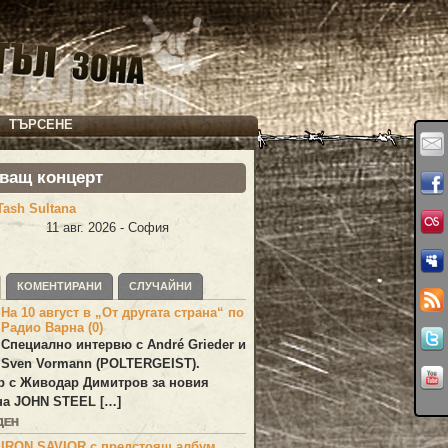
ТЪРСЕНЕ
ващ концерт
Tash Sultana
11 авг. 2026 - София
КОМЕНТИРАНИ
СЛУЧАЙНИ
На 10 август в „От другата страна“ по
Радио Варна (0)
Специално интервю с André Grieder и
Sven Vormann (POLTERGEIST).
р с Живодар Димитров за новия
на JOHN STEEL […]
ДЕН
IRON SAVIOR с предстоящ албум