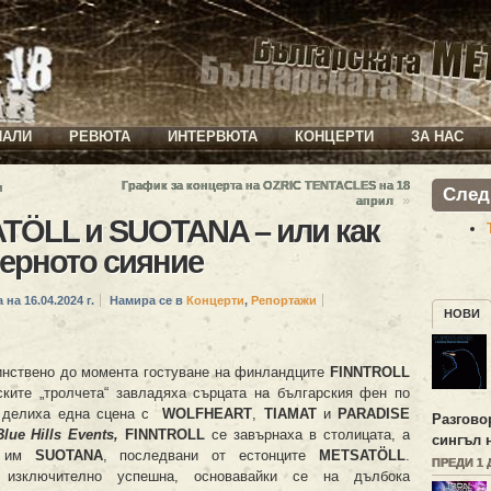
ИАЛИ
РЕВЮТА
ИНТЕРВЮТА
КОНЦЕРТИ
ЗА НАС
График за концерта на OZRIC TENTACLES на 18
и
След
»
април
TÖLL и SUOTANA – или как
ерното сияние
 на 16.04.2024 г.
Намира се в
Концерти
,
Репортажи
НОВИ
динствено до момента гостуване на финландците
FINNTROLL
ските „тролчета“ завладяха сърцата на българския фен по
о делиха една сцена с
WOLFHEART
,
TIAMAT
и
PARADISE
Разгово
Blue
Hills
Events,
FINNTROLL
се завърнаха в столицата, а
сингъл 
те им
SUOTANA
, последвани от естонците
METSAT
Ö
LL
.
ПРЕДИ 1 
 изключително успешна, основавайки се на дълбока