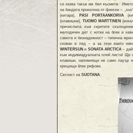
се казва такъв им бил късмета. Имет
на бандата произлиза от фински – „suo“-
(китара),
PASI
PORTAANKORVA
(ки
(клавишни),
T
UOMO
MARTTINEN
(вока
причислила към скритите скъпоценн
мелодичен дет с нотки на блек и хев
самота и безнадежност – типична мрач
скован в лед – а за тези които ни
WINTERSUN
и
SONATA
ARCTICA
– дай
към индивиадуалната плей листа! Ще о
клавиши, напомнящи не само пауър и
крещящи блек рифове.
Сетлист на
SUOTANA
: