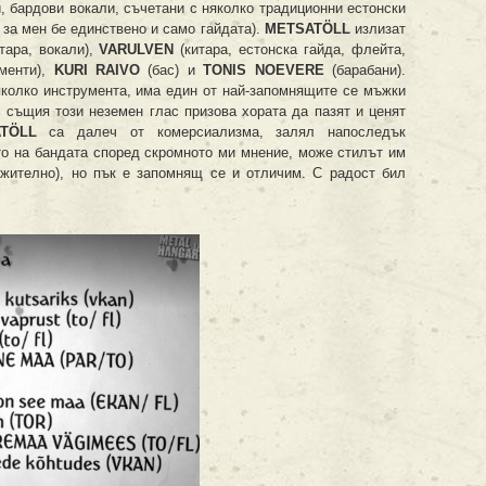
, бардови вокали, съчетани с няколко традиционни естонски
за мен бе единствено и само гайдата).
METSAT
Ö
LL
излизат
тара, вокали),
VARULVEN
(китара, естонска гайда, флейта,
ументи),
KURI
RAIVO
(бас) и
T
ONIS
NOEVERE
(барабани).
яколко инструмента, има един от най-запомнящите се мъжки
с същия този неземен глас призова хората да пазят и ценят
T
Ö
LL
са далеч от комерсиализма, залял напоследък
то на бандата според скромното ми мнение, може стилът им
лжително), но пък е запомнящ се и отличим. С радост бил