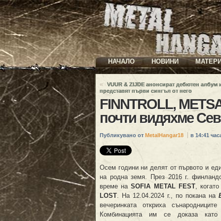
НАЧАЛО
НОВИНИ
МАТЕР
«
VUUR & ZIJDE анонсират дебютен албум 
представят първи сингъл от него
FINNTROLL, METSA
почти видяхме Сев
Публикувано от
MetalHangar18
в 14:41 часа
Осем години ни делят от първото и е
на родна земя. През 2016 г. финланд
време на
SOFIA
METAL
FEST
, когат
LOST
. На 12.04.2024 г., по покана на
вечеринката откриха сънародници
Комбинацията им се доказа като