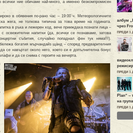
о всички ние обичаме най-много, а именно безкомпромисен
ироко в обявения по-рано час – 19:00 ч. Метеорологичните
албум „
ка жега, не толкова типична за това време на годината.
чрез Fro
питка в ръка и лежерен ход, вече прииждаха познати лица –
ПРЕДИ 1 
 с освежителни напитки (да, всички се познаваме, затова
нцертни събития, случайно попаднал фен тук няма!!!).
абележа богатия мърчандайз щанд – според предварителния
 да се навъртат около него, което си е допълнителна бонус
олафи и да се снима с героите на вечерта.
видеок
и
режисир
е
ПРЕДИ 1 
о
е
я
о
Plan
“ –
м
на група
и
ПРЕДИ 1 
,
я
с
,
о