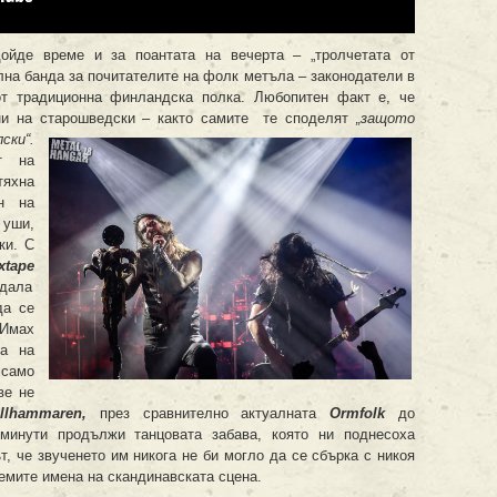
ойде време и за поантата на вечерта – „тролчетата от
на банда за почитателите на фолк метъла – законодатели в
от традиционна финландска полка. Любопитен факт е, че
ани на старошведски – както самите те споделят
„защото
ки“.
т на
тяхна
н на
 уши,
ки. С
xtape
дала
да се
Имах
ра на
 само
ве не
ollhammaren
,
през сравнително актуалната
Ormfolk
до
минути продължи танцовата забава, която ни поднесоха
, че звученето им никога не би могло да се сбърка с никоя
лемите имена на скандинавската сцена.