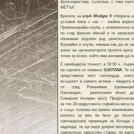
фолклористика, съчетана, с това коет
МЕТЪЛ.
Вратите на
клуб
Mixtape
5
отвориха ш
условия бяха с нас – знойна априлс
Приближавайки клуба, с освежителна на
по стар фенски обичай и те запасени
обожавам подобен род ценителски ко
Влизайки в клуба, нямаше как да не з
анонс на организаторите групите щяха
точка за всеки, който има желание да п
С швейцарска точност, в 19:30 ч., първ
на сцената се появиха
SUOTANA
. Те с
представиха като лапландци, коет
всъщност е самата истина – бандата 
от град Рованиеми (провинци
Лапландия, разположен близо д
Северния полярен кръг). Предполага
за тях 30-градусовата софийска жега с
е също толкова екстремно изживяване
колкото за мен би било да посет
лапландската провинция за Коледа 
надежда, че ще видя добрия белобрад
симпатично закръглен старец, но какт