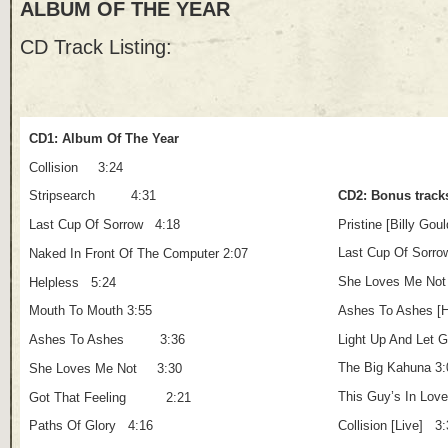
ALBUM OF THE YEAR
CD Track Listing:
CD1: Album Of The Year
Collision 3:24
CD2: Bonus track
Stripsearch 4:31
Pristine [Billy 
Last Cup Of Sorrow 4:18
Last Cup Of Sorr
Naked In Front Of The Computer 2:07
She Loves Me Not
Helpless 5:24
Ashes To Ashes [
Mouth To Mouth 3:55
Light Up And Let 
Ashes To Ashes 3:36
The Big Kahuna 3:
She Loves Me Not 3:30
This Guy’s In 
Got That Feeling 2:21
Collision [Live] 3
Paths Of Glory 4:16