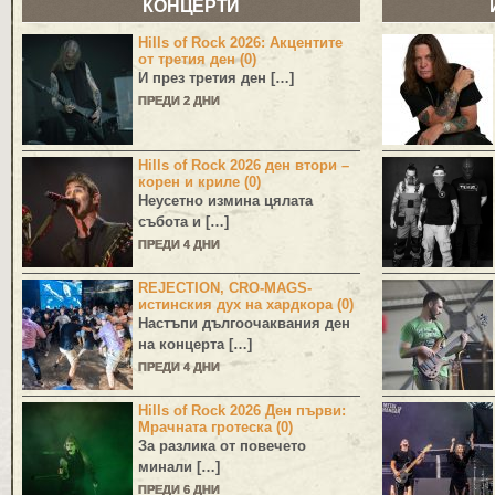
КОНЦЕРТИ
Hills of Rock 2026: Акцентите
от третия ден (0)
И през третия ден […]
ПРЕДИ 2 ДНИ
Hills of Rock 2026 ден втори –
корен и криле (0)
Неусетно измина цялата
събота и […]
ПРЕДИ 4 ДНИ
REJECTION, CRO-MAGS-
истинския дух на хардкора (0)
Настъпи дългоочаквания ден
на концерта […]
ПРЕДИ 4 ДНИ
Hills of Rock 2026 Ден първи:
Мрачната гротеска (0)
За разлика от повечето
минали […]
ПРЕДИ 6 ДНИ