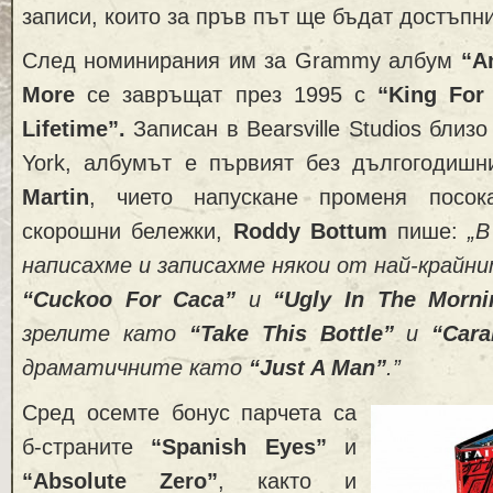
записи, които за пръв път ще бъдат достъпни
След номинирания им за Grammy албум
“A
More
се завръщат през 1995 с
“King For
Lifetime”.
Записан в Bearsville Studios близ
York, албумът е първият без дългогодиш
Martin
, чието напускане променя посо
скорошни бележки,
Roddy Bottum
пише:
„В
написахме и записахме някои от най-крайн
“Cuckoo For Caca”
и
“Ugly In The Morni
зрелите като
“Take This Bottle”
и
“Cara
драматичните като
“Just A Man”
.”
Сред осемте бонус парчета са
б-страните
“Spanish Eyes”
и
“Absolute Zero”
, както и