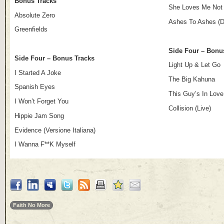
Bonus Tracks
She Loves Me Not 
Absolute Zero
Ashes To Ashes (D
Greenfields
Side Four – Bonu
Side Four – Bonus Tracks
Light Up & Let Go
I Started A Joke
The Big Kahuna
Spanish Eyes
This Guy’s In Love
I Won’t Forget You
Collision (Live)
Hippie Jam Song
Evidence (Versione Italiana)
I Wanna F**K Myself
Faith No More