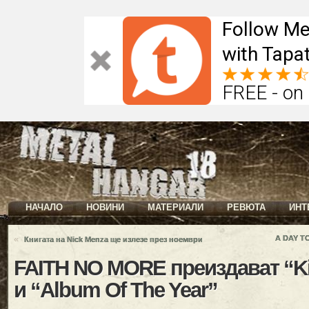
Follow Me
with Tapat
FREE - on
НАЧАЛО
НОВИНИ
МАТЕРИАЛИ
РЕВЮТА
ИНТ
«
A DAY T
Книгата на Nick Menza ще излезе през ноември
FAITH NO MORE преиздават “Ki
и “Album Of The Year”