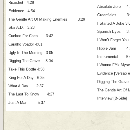
Ricochet 4:28
Absolute Zero 4:
Evidence 4:54
Greenfields 3:
The Gentle Art Of Making Enemies 3:29
I Started A Joke 3:
Star A.D. 3:23
Spanish Eyes 3:
Cuckoo For Caca 3:42
I Won’t Forget Y
Caralho Voador 4:01
Hippie Jam 4:
Ugly In The Morning 3:05
Instrumental 5:
Digging The Grave 3:04
I Wanna F**k Mysel
Take This Bottle 4:58
Evidence [Versão 
King For A Day 6:35
Digging The Grave
What A Day 2:37
The Gentle Art Of
The Last To Know 4:27
Interview [B-Sid
Just A Man 5:37