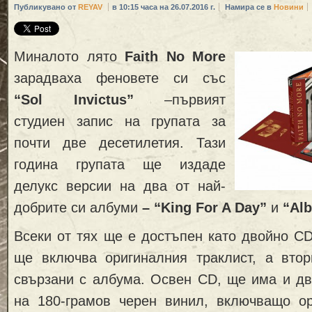
Публикувано от
REYAV
в 10:15 часа на 26.07.2016 г.
Намира се в
Новини
Миналото лято
Faith No More
зарадваха феновете си със
“Sol Invictus”
–първият
студиен запис на групата за
почти две десетилетия. Тази
година групата ще издаде
делукс версии на два от най-
добрите си албуми
–
“King For A Day”
и
“Al
Всеки от тях ще е достъпен като двойно CD
ще включва оригиналния траклист, а втор
свързани с албума. Освен CD, ще има и дв
на 180-грамов черен винил, включващо о