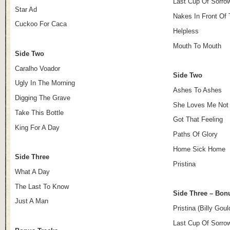
Last Cup Of Sorro
Star Ad
Nakes In Front Of
Cuckoo For Caca
Helpless
Mouth To Mouth
Side Two
Caralho Voador
Side Two
Ugly In The Morning
Ashes To Ashes
Digging The Grave
She Loves Me Not
Take This Bottle
Got That Feeling
King For A Day
Paths Of Glory
Home Sick Home
Side Three
Pristina
What A Day
The Last To Know
Side Three – Bon
Just A Man
Pristina (Billy Goul
Last Cup Of Sorro