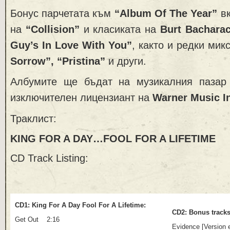
Бонус парчетата към
“Album Of The Year”
вк
на
“Collision”
и класиката на
Burt Bachara
Guy’s In Love With You”
, както и редки мик
Sorrow”,
“Pristina”
и други.
Албумите ще бъдат на музикалния паза
изключителен лицензиант на
Warner Music In
Траклист:
KING FOR A DAY…FOOL FOR A LIFETIME
CD Track Listing:
CD1: King For A Day Fool For A Lifetime:
CD2: Bonus track
Get Out 2:16
Evidence [Versio