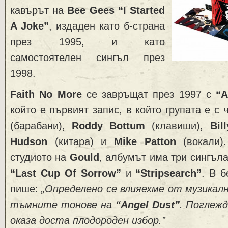
кавърът на
Bee Gees “I Started
A Joke”
, издаден като б-страна
през 1995, и като
самостоятелен сингъл през
1998.
Faith No More
се завръщат през 1997 с
“A
който е първият запис, в който групата е с
(барабани),
Roddy Bottum
(клавиши),
Bil
Hudson
(китара) и
Mike Patton
(вокали).
студиото на
Gould
, албумът има три сингъл
“Last Cup Of Sorrow”
и
“Stripsearch”
. В 
пише:
„Определено се влияехме от музикалн
тъмните тонове на
“Angel Dust”
.
Поглежд
оказа доста плодороден избор.”