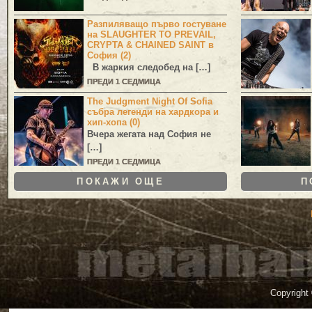
Разпиляващо първо гостуване
на SLAUGHTER TO PREVAIL,
CRYPTA & CHAINED SAINT в
София (2)
В жаркия следобед на […]
ПРЕДИ 1 СЕДМИЦА
The Judgment Night Of Sofia
събра легенди на хардкора и
хип-хопа (0)
Вчера жегата над София не
[…]
ПРЕДИ 1 СЕДМИЦА
ПОКАЖИ ОЩЕ
П
Copyright